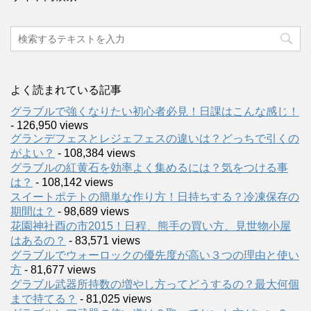
よく読まれている記事
グラブルで強くなりたい初心者必見！日課はこんな感じ！
- 126,950 views
グランデフェスとレジェフェスの違いは？どっちで引くの
がよい？
- 108,384 views
グラブルの紅黄石を効率よく集めるには？気をつける事
は？
- 108,142 views
スイートポテトの簡単な作り方！日持ちする？冷凍保存の
期間は？
- 98,689 views
花園神社酉の市2015！日程、熊手の買い方、見世物小屋
はあるの？
- 83,571 views
グラブルでウォーロックの優先度が高い３つの理由と使い
方
- 81,677 views
グラブル武器所持数の増やし方ってどうするの？最大何個
まで持てる？
- 81,025 views