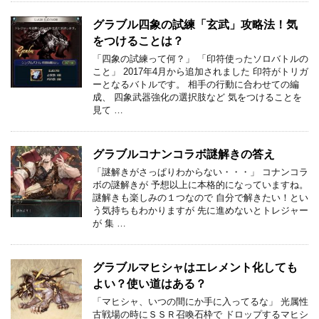
グラブル四象の試練「玄武」攻略法！気
をつけることは？
「四象の試練って何？」 「印符使ったソロバトルの
こと」 2017年4月から追加されました 印符がトリガ
ーとなるバトルです。 相手の行動に合わせての編
成、 四象武器強化の選択肢など 気をつけることを
見て …
グラブルコナンコラボ謎解きの答え
「謎解きがさっぱりわからない・・・」 コナンコラ
ボの謎解きが 予想以上に本格的になっていますね。
謎解きも楽しみの１つなので 自分で解きたい！とい
う気持ちもわかりますが 先に進めないとトレジャー
が 集 …
グラブルマヒシャはエレメント化しても
よい？使い道はある？
「マヒシャ、いつの間にか手に入ってるな」 光属性
古戦場の時にＳＳＲ召喚石枠で ドロップするマヒシ