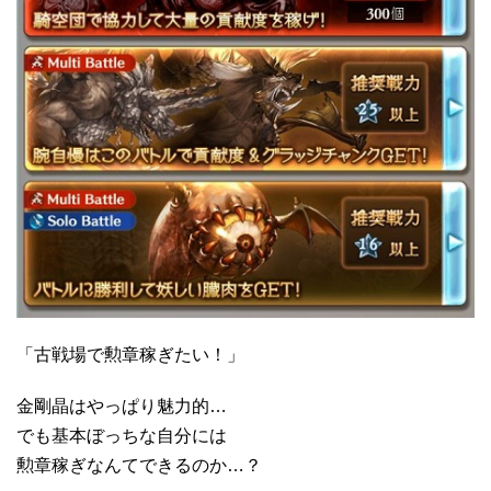
「古戦場で勲章稼ぎたい！」
金剛晶はやっぱり魅力的…
でも基本ぼっちな自分には
勲章稼ぎなんてできるのか…？