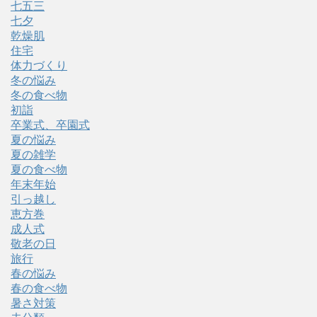
七五三
七夕
乾燥肌
住宅
体力づくり
冬の悩み
冬の食べ物
初詣
卒業式、卒園式
夏の悩み
夏の雑学
夏の食べ物
年末年始
引っ越し
恵方巻
成人式
敬老の日
旅行
春の悩み
春の食べ物
暑さ対策