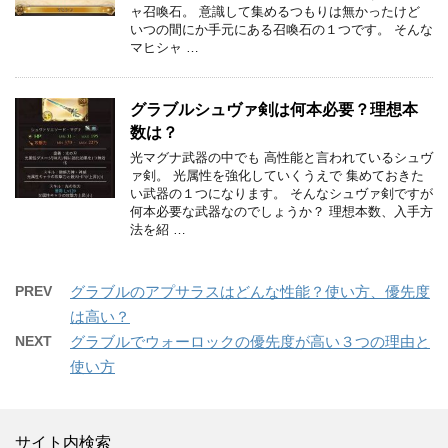
ャ召喚石。 意識して集めるつもりは無かったけど
いつの間にか手元にある召喚石の１つです。 そんな
マヒシャ …
グラブルシュヴァ剣は何本必要？理想本
数は？
光マグナ武器の中でも 高性能と言われているシュヴ
ァ剣。 光属性を強化していくうえで 集めておきた
い武器の１つになります。 そんなシュヴァ剣ですが
何本必要な武器なのでしょうか？ 理想本数、入手方
法を紹 …
PREV
グラブルのアプサラスはどんな性能？使い方、優先度
は高い？
NEXT
グラブルでウォーロックの優先度が高い３つの理由と
使い方
サイト内検索