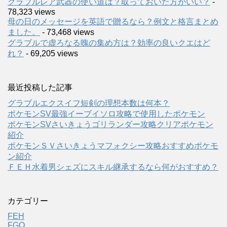
グラブルレア武器の使い道は？取っておいた方がいい？
-
78,323 views
母の日のメッセージを英語で贈るなら？例文と格言まとめ
ました。
- 73,468 views
グラブルで虚ろなる魄の集め方は？効率の良いクエはど
れ？
- 69,205 views
最近投稿した記事
グラブルエクスイフ短剣の理想本数は何本？
ポケモンSV最強イーブイソロ攻略で使用したポケモン
ポケモンSVさいきょうゴリランダー攻略クリアポケモン
紹介
ポケモンＳＶさいきょうマフォクシー攻略おすすめポケモ
ン紹介
ＦＥＨ水着男シェズにスキル継承するなら何がおすすめ？
カテゴリー
FEH
FGO