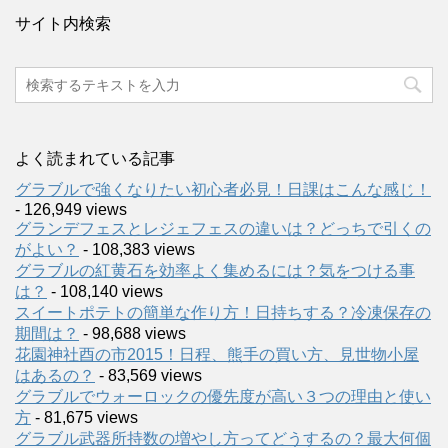
サイト内検索
よく読まれている記事
グラブルで強くなりたい初心者必見！日課はこんな感じ！
- 126,949 views
グランデフェスとレジェフェスの違いは？どっちで引くの
がよい？
- 108,383 views
グラブルの紅黄石を効率よく集めるには？気をつける事
は？
- 108,140 views
スイートポテトの簡単な作り方！日持ちする？冷凍保存の
期間は？
- 98,688 views
花園神社酉の市2015！日程、熊手の買い方、見世物小屋
はあるの？
- 83,569 views
グラブルでウォーロックの優先度が高い３つの理由と使い
方
- 81,675 views
グラブル武器所持数の増やし方ってどうするの？最大何個