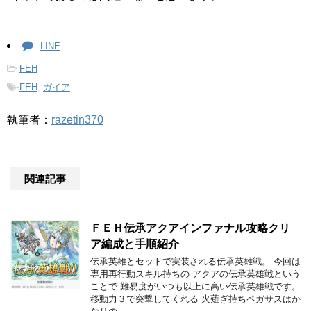
LINE
-
FEH
-
FEH
,
ガイア
執筆者：
razetin370
関連記事
ＦＥＨ伝承アクアインファナル攻略クリ
ア編成と手順紹介
伝承英雄とセットで実装される伝承英雄戦。 今回は
専用再行動スキル持ちの アクアの伝承英雄戦という
ことで 難易度がいつも以上に高い伝承英雄戦です。
移動力３で突撃してくれる 火薙ぎ持ちペガサスはか