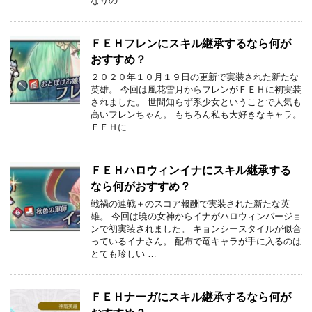
なりの …
ＦＥＨフレンにスキル継承するなら何が
おすすめ？
２０２０年１０月１９日の更新で実装された新たな
英雄。 今回は風花雪月からフレンがＦＥＨに初実装
されました。 世間知らず系少女ということで人気も
高いフレンちゃん。 もちろん私も大好きなキャラ。
ＦＥＨに …
ＦＥＨハロウィンイナにスキル継承する
なら何がおすすめ？
戦禍の連戦＋のスコア報酬で実装された新たな英
雄。 今回は暁の女神からイナがハロウィンバージョ
ンで初実装されました。 キョンシースタイルが似合
っているイナさん。 配布で竜キャラが手に入るのは
とても珍しい …
ＦＥＨナーガにスキル継承するなら何が