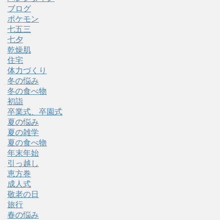
ブログ
ポケモン
七五三
七夕
乾燥肌
住宅
体力づくり
冬の悩み
冬の食べ物
初詣
卒業式、卒園式
夏の悩み
夏の雑学
夏の食べ物
年末年始
引っ越し
恵方巻
成人式
敬老の日
旅行
春の悩み