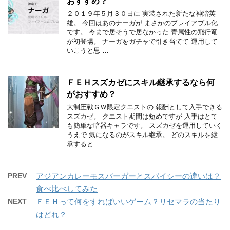
おすすめ？
２０１９年５月３０日に 実装された新たな神階英
雄。 今回はあのナーガが まさかのプレイアブル化
です。 今まで居そうで居なかった 青属性の飛行竜
が初登場。 ナーガをガチャで引き当てて 運用して
いこうと思 …
ＦＥＨスズカゼにスキル継承するなら何
がおすすめ？
大制圧戦ＧＷ限定クエストの 報酬として入手できる
スズカゼ。 クエスト期間は短めですが 入手はとて
も簡単な暗器キャラです。 スズカゼを運用していく
うえで 気になるのがスキル継承。 どのスキルを継
承すると …
PREV
アジアンカレーモスバーガーとスパイシーの違いは？
食べ比べしてみた
NEXT
ＦＥＨって何をすればいいゲーム？リセマラの当たり
はどれ？