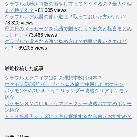
グラブル武器所持数の増やし方ってどうするの？最大何個
まで持てる？
- 81,005 views
グラブルレア武器の使い道は？取っておいた方がいい？
-
78,320 views
母の日のメッセージを英語で贈るなら？例文と格言まとめ
ました。
- 73,466 views
グラブルで虚ろなる魄の集め方は？効率の良いクエはど
れ？
- 69,205 views
最近投稿した記事
グラブルエクスイフ短剣の理想本数は何本？
ポケモンSV最強イーブイソロ攻略で使用したポケモン
ポケモンSVさいきょうゴリランダー攻略クリアポケモン
紹介
ポケモンＳＶさいきょうマフォクシー攻略おすすめポケモ
ン紹介
ＦＥＨ水着男シェズにスキル継承するなら何がおすすめ？
カテゴリー