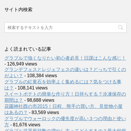
サイト内検索
よく読まれている記事
グラブルで強くなりたい初心者必見！日課はこんな感じ！
- 126,949 views
グランデフェスとレジェフェスの違いは？どっちで引くの
がよい？
- 108,384 views
グラブルの紅黄石を効率よく集めるには？気をつける事
は？
- 108,141 views
スイートポテトの簡単な作り方！日持ちする？冷凍保存の
期間は？
- 98,688 views
花園神社酉の市2015！日程、熊手の買い方、見世物小屋
はあるの？
- 83,569 views
グラブルでウォーロックの優先度が高い３つの理由と使い
方
- 81,676 views
グラブル武器所持数の増やし方ってどうするの？最大何個