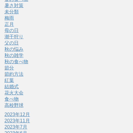
暑さ対策
未分類
梅雨
正月
母の日
潮干狩り
父の日
秋の悩み
秋の雑学
秋の食べ物
節分
節約方法
紅葉
結婚式
花火大会
食べ物
高校野球
2023年12月
2023年11月
2023年7月