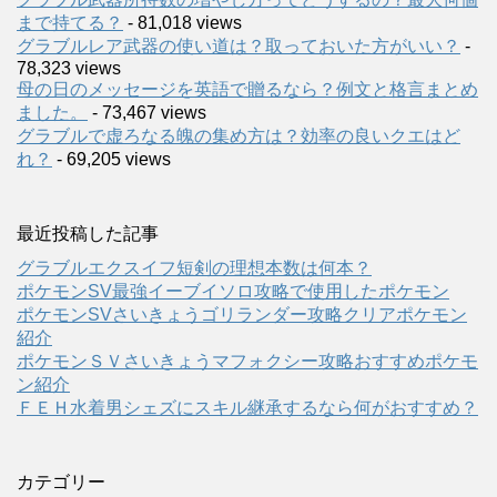
まで持てる？
- 81,018 views
グラブルレア武器の使い道は？取っておいた方がいい？
-
78,323 views
母の日のメッセージを英語で贈るなら？例文と格言まとめ
ました。
- 73,467 views
グラブルで虚ろなる魄の集め方は？効率の良いクエはど
れ？
- 69,205 views
最近投稿した記事
グラブルエクスイフ短剣の理想本数は何本？
ポケモンSV最強イーブイソロ攻略で使用したポケモン
ポケモンSVさいきょうゴリランダー攻略クリアポケモン
紹介
ポケモンＳＶさいきょうマフォクシー攻略おすすめポケモ
ン紹介
ＦＥＨ水着男シェズにスキル継承するなら何がおすすめ？
カテゴリー