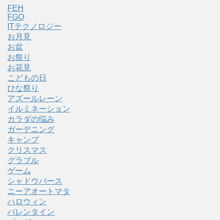
FEH
FGO
ITテクノロジー
お月見
お盆
お祭り
お花見
こどもの日
ひな祭り
アズールレーン
イルミネーション
カラダの悩み
ガーデニング
キャンプ
クリスマス
グラブル
ゲーム
シャドウバース
ニーアオートマタ
ハロウィン
バレンタイン