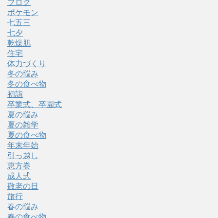
ブログ
ポケモン
七五三
七夕
乾燥肌
住宅
体力づくり
冬の悩み
冬の食べ物
初詣
卒業式、卒園式
夏の悩み
夏の雑学
夏の食べ物
年末年始
引っ越し
恵方巻
成人式
敬老の日
旅行
春の悩み
春の食べ物