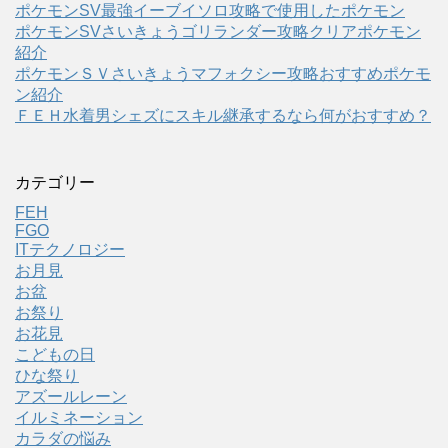
ポケモンSV最強イーブイソロ攻略で使用したポケモン
ポケモンSVさいきょうゴリランダー攻略クリアポケモン
紹介
ポケモンＳＶさいきょうマフォクシー攻略おすすめポケモ
ン紹介
ＦＥＨ水着男シェズにスキル継承するなら何がおすすめ？
カテゴリー
FEH
FGO
ITテクノロジー
お月見
お盆
お祭り
お花見
こどもの日
ひな祭り
アズールレーン
イルミネーション
カラダの悩み