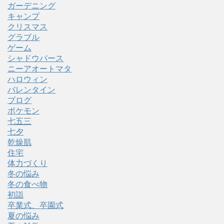
ガーデニング
キャンプ
クリスマス
グラブル
ゲーム
シャドウバース
ニーアオートマタ
ハロウィン
バレンタイン
ブログ
ポケモン
七五三
七夕
乾燥肌
住宅
体力づくり
冬の悩み
冬の食べ物
初詣
卒業式、卒園式
夏の悩み