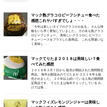
マック熟グラコロビーフシチュー食べた
感想これヤバすぎでしょ・・・
「今年は新しいタイプのグラコロがある」 そんな情
報をいち早く察知していました。 その名も熟グラコ
ロビーフシチュー。 美味しいグラコロに ビーフシ
チューソースをプラスした新商品。 これも間違いな
く美味し …
マックてりたま２０１８は美味しい？食
べてみた感想
２０１８年３月７日から 販売が開始された期間限定
商品。 毎年お馴染みのてりたまが ２０１８年も販
売されました。 ２０年以上続いている人気の期間限
定商品です。 てりたまは毎年チェックしている わ
けでは無 …
マックフィズレモンジンジャーは美味し