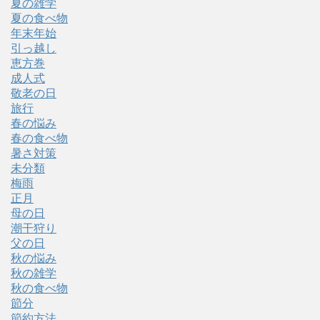
夏の雑学
夏の食べ物
年末年始
引っ越し
恵方巻
成人式
敬老の日
旅行
春の悩み
春の食べ物
暑さ対策
未分類
梅雨
正月
母の日
潮干狩り
父の日
秋の悩み
秋の雑学
秋の食べ物
節分
節約方法