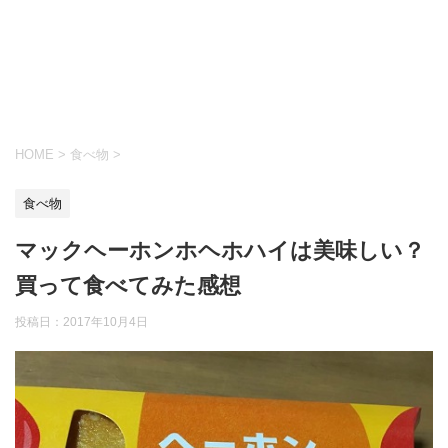
HOME
>
食べ物
>
食べ物
マックヘーホンホヘホハイは美味しい？
買って食べてみた感想
投稿日：
2017年10月4日