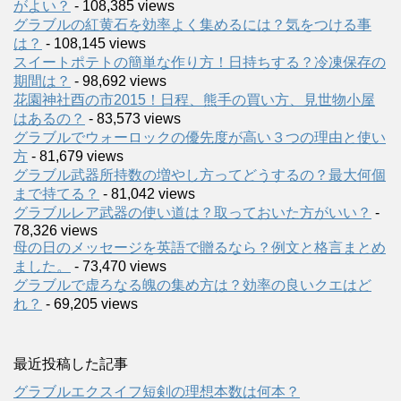
がよい？
- 108,385 views
グラブルの紅黄石を効率よく集めるには？気をつける事
は？
- 108,145 views
スイートポテトの簡単な作り方！日持ちする？冷凍保存の
期間は？
- 98,692 views
花園神社酉の市2015！日程、熊手の買い方、見世物小屋
はあるの？
- 83,573 views
グラブルでウォーロックの優先度が高い３つの理由と使い
方
- 81,679 views
グラブル武器所持数の増やし方ってどうするの？最大何個
まで持てる？
- 81,042 views
グラブルレア武器の使い道は？取っておいた方がいい？
-
78,326 views
母の日のメッセージを英語で贈るなら？例文と格言まとめ
ました。
- 73,470 views
グラブルで虚ろなる魄の集め方は？効率の良いクエはど
れ？
- 69,205 views
最近投稿した記事
グラブルエクスイフ短剣の理想本数は何本？