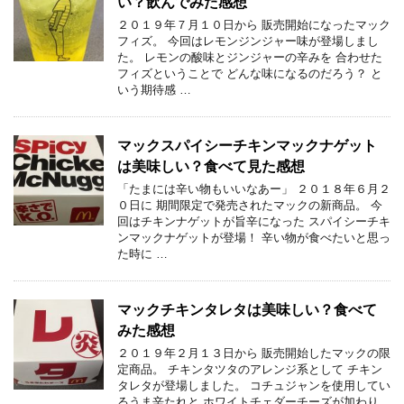
い？飲んでみた感想
２０１９年７月１０日から 販売開始になったマック
フィズ。 今回はレモンジンジャー味が登場しまし
た。 レモンの酸味とジンジャーの辛みを 合わせた
フィズということで どんな味になるのだろう？ と
いう期待感 …
マックスパイシーチキンマックナゲット
は美味しい？食べて見た感想
「たまには辛い物もいいなあー」 ２０１８年６月２
０日に 期間限定で発売されたマックの新商品。 今
回はチキンナゲットが旨辛になった スパイシーチキ
ンマックナゲットが登場！ 辛い物が食べたいと思っ
た時に …
マックチキンタレタは美味しい？食べて
みた感想
２０１９年２月１３日から 販売開始したマックの限
定商品。 チキンタツタのアレンジ系として チキン
タレタが登場しました。 コチュジャンを使用してい
るうま辛たれと ホワイトチェダーチーズが加わり