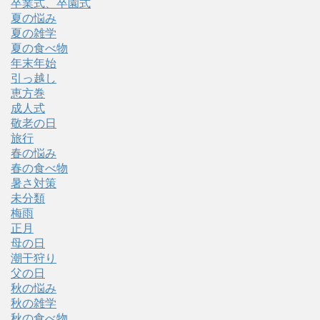
卒業式、卒園式
夏の悩み
夏の雑学
夏の食べ物
年末年始
引っ越し
恵方巻
成人式
敬老の日
旅行
春の悩み
春の食べ物
暑さ対策
未分類
梅雨
正月
母の日
潮干狩り
父の日
秋の悩み
秋の雑学
秋の食べ物