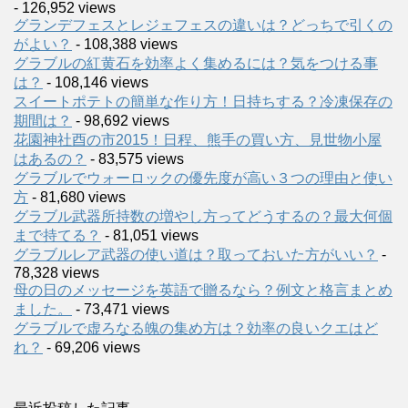
- 126,952 views
グランデフェスとレジェフェスの違いは？どっちで引くの
がよい？
- 108,388 views
グラブルの紅黄石を効率よく集めるには？気をつける事
は？
- 108,146 views
スイートポテトの簡単な作り方！日持ちする？冷凍保存の
期間は？
- 98,692 views
花園神社酉の市2015！日程、熊手の買い方、見世物小屋
はあるの？
- 83,575 views
グラブルでウォーロックの優先度が高い３つの理由と使い
方
- 81,680 views
グラブル武器所持数の増やし方ってどうするの？最大何個
まで持てる？
- 81,051 views
グラブルレア武器の使い道は？取っておいた方がいい？
-
78,328 views
母の日のメッセージを英語で贈るなら？例文と格言まとめ
ました。
- 73,471 views
グラブルで虚ろなる魄の集め方は？効率の良いクエはど
れ？
- 69,206 views