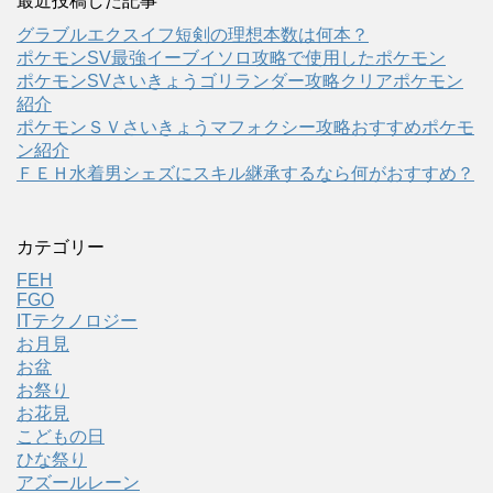
最近投稿した記事
グラブルエクスイフ短剣の理想本数は何本？
ポケモンSV最強イーブイソロ攻略で使用したポケモン
ポケモンSVさいきょうゴリランダー攻略クリアポケモン
紹介
ポケモンＳＶさいきょうマフォクシー攻略おすすめポケモ
ン紹介
ＦＥＨ水着男シェズにスキル継承するなら何がおすすめ？
カテゴリー
FEH
FGO
ITテクノロジー
お月見
お盆
お祭り
お花見
こどもの日
ひな祭り
アズールレーン