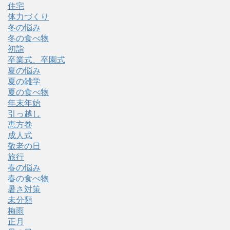
住宅
体力づくり
冬の悩み
冬の食べ物
初詣
卒業式、卒園式
夏の悩み
夏の雑学
夏の食べ物
年末年始
引っ越し
恵方巻
成人式
敬老の日
旅行
春の悩み
春の食べ物
暑さ対策
未分類
梅雨
正月