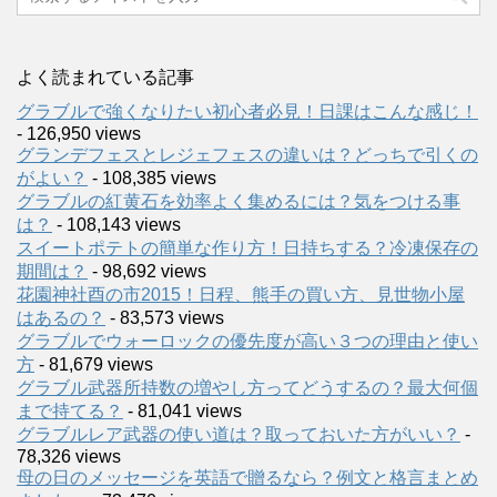
よく読まれている記事
グラブルで強くなりたい初心者必見！日課はこんな感じ！
- 126,950 views
グランデフェスとレジェフェスの違いは？どっちで引くの
がよい？
- 108,385 views
グラブルの紅黄石を効率よく集めるには？気をつける事
は？
- 108,143 views
スイートポテトの簡単な作り方！日持ちする？冷凍保存の
期間は？
- 98,692 views
花園神社酉の市2015！日程、熊手の買い方、見世物小屋
はあるの？
- 83,573 views
グラブルでウォーロックの優先度が高い３つの理由と使い
方
- 81,679 views
グラブル武器所持数の増やし方ってどうするの？最大何個
まで持てる？
- 81,041 views
グラブルレア武器の使い道は？取っておいた方がいい？
-
78,326 views
母の日のメッセージを英語で贈るなら？例文と格言まとめ