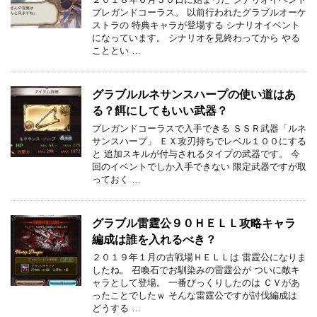
プレガンドコーラス。 以前行われたグラブルオーケ
ストラの 特典キャラが登場する シナリオイベント
になっています。 シナリオを見終わってから やる
こととい …
グラブルルネサンスハープの使い道はあ
る？餌にしてもいい武器？
プレガンドコーラスで入手できる ＳＳＲ武器「ルネ
サンスハープ」 ＥＸ攻刃持ちでレベル１００にする
と 追加スキルが付与されるタイプの武器です。 今
回のイベントでしか入手できない 限定武器ですが取
っておく …
グラブル雷霆公９０ＨＥＬＬ攻略キャラ
編成は誰を入れるべき？
２０１９年１月の古戦場ＨＥＬＬは 雷霆公になりま
したね。 召喚石でお馴染みの雷霆公が ついに敵キ
ャラとして登場。 一番びっくりしたのは ＣＶがあ
ったことでしたｗ そんな雷霆公ですが討伐編成は
どうする …