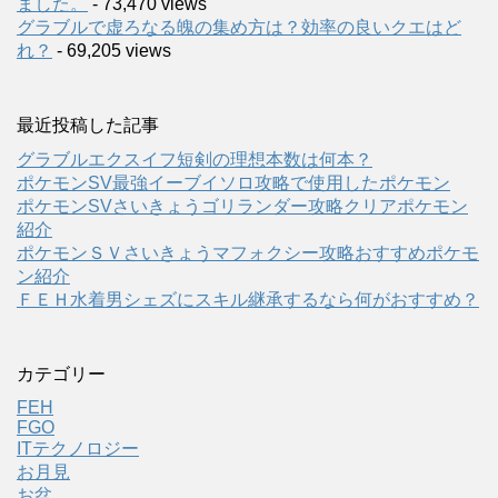
ました。
- 73,470 views
グラブルで虚ろなる魄の集め方は？効率の良いクエはど
れ？
- 69,205 views
最近投稿した記事
グラブルエクスイフ短剣の理想本数は何本？
ポケモンSV最強イーブイソロ攻略で使用したポケモン
ポケモンSVさいきょうゴリランダー攻略クリアポケモン
紹介
ポケモンＳＶさいきょうマフォクシー攻略おすすめポケモ
ン紹介
ＦＥＨ水着男シェズにスキル継承するなら何がおすすめ？
カテゴリー
FEH
FGO
ITテクノロジー
お月見
お盆