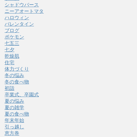
シャドウバース
ニーアオートマタ
ハロウィン
バレンタイン
ブログ
ポケモン
七五三
七夕
乾燥肌
住宅
体力づくり
冬の悩み
冬の食べ物
初詣
卒業式、卒園式
夏の悩み
夏の雑学
夏の食べ物
年末年始
引っ越し
恵方巻