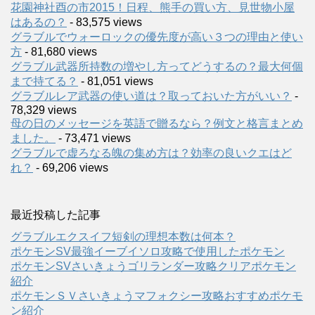
花園神社酉の市2015！日程、熊手の買い方、見世物小屋
はあるの？
- 83,575 views
グラブルでウォーロックの優先度が高い３つの理由と使い
方
- 81,680 views
グラブル武器所持数の増やし方ってどうするの？最大何個
まで持てる？
- 81,051 views
グラブルレア武器の使い道は？取っておいた方がいい？
-
78,329 views
母の日のメッセージを英語で贈るなら？例文と格言まとめ
ました。
- 73,471 views
グラブルで虚ろなる魄の集め方は？効率の良いクエはど
れ？
- 69,206 views
最近投稿した記事
グラブルエクスイフ短剣の理想本数は何本？
ポケモンSV最強イーブイソロ攻略で使用したポケモン
ポケモンSVさいきょうゴリランダー攻略クリアポケモン
紹介
ポケモンＳＶさいきょうマフォクシー攻略おすすめポケモ
ン紹介