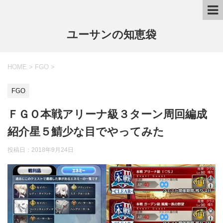
ユーサンの知恵袋
HOME
>
FGO
>
FGO
ＦＧＯ本戦アリーナ級３ターン周回編成
紹介星５鯖少な目でやってみた
投稿日：
2018年9月24日