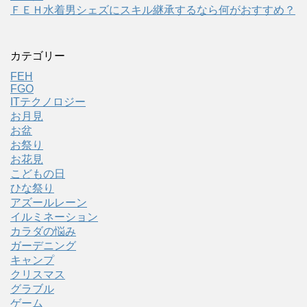
ＦＥＨ水着男シェズにスキル継承するなら何がおすすめ？
カテゴリー
FEH
FGO
ITテクノロジー
お月見
お盆
お祭り
お花見
こどもの日
ひな祭り
アズールレーン
イルミネーション
カラダの悩み
ガーデニング
キャンプ
クリスマス
グラブル
ゲーム