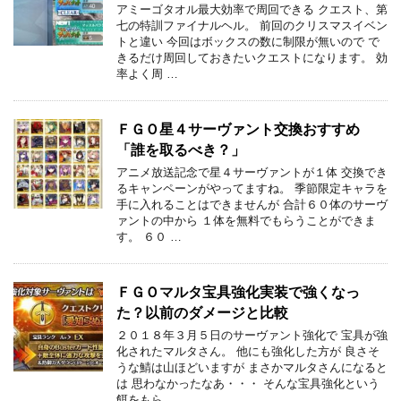
アミーゴタオル最大効率で周回できる クエスト、第
七の特訓ファイナルヘル。 前回のクリスマスイベン
トと違い 今回はボックスの数に制限が無いので で
きるだけ周回しておきたいクエストになります。 効
率よく周 …
ＦＧＯ星４サーヴァント交換おすすめ
「誰を取るべき？」
アニメ放送記念で星４サーヴァントが１体 交換でき
るキャンペーンがやってますね。 季節限定キャラを
手に入れることはできませんが 合計６０体のサーヴ
ァントの中から １体を無料でもらうことができま
す。 ６０ …
ＦＧＯマルタ宝具強化実装で強くなっ
た？以前のダメージと比較
２０１８年３月５日のサーヴァント強化で 宝具が強
化されたマルタさん。 他にも強化した方が 良さそ
うな鯖は山ほどいますが まさかマルタさんになると
は 思わなかったなあ・・・ そんな宝具強化という
餌をもら …