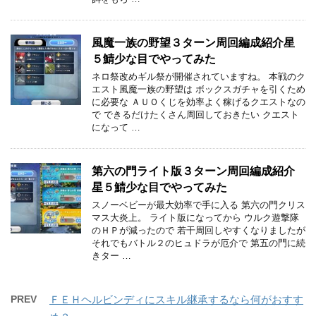
風魔一族の野望３ターン周回編成紹介星
５鯖少な目でやってみた
ネロ祭改めギル祭が開催されていますね。 本戦のク
エスト風魔一族の野望は ボックスガチャを引くため
に必要な ＡＵＯくじを効率よく稼げるクエストなの
で できるだけたくさん周回しておきたい クエスト
になって …
第六の門ライト版３ターン周回編成紹介
星５鯖少な目でやってみた
スノーベビーが最大効率で手に入る 第六の門クリス
マス大炎上。 ライト版になってから ウルク遊撃隊
のＨＰが減ったので 若干周回しやすくなりましたが
それでもバトル２のヒュドラが厄介で 第五の門に続
きター …
PREV
ＦＥＨヘルビンディにスキル継承するなら何がおすす