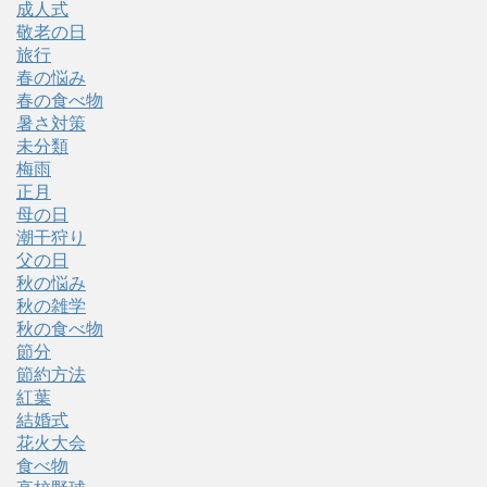
成人式
敬老の日
旅行
春の悩み
春の食べ物
暑さ対策
未分類
梅雨
正月
母の日
潮干狩り
父の日
秋の悩み
秋の雑学
秋の食べ物
節分
節約方法
紅葉
結婚式
花火大会
食べ物