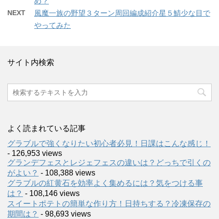
め？
NEXT
風魔一族の野望３ターン周回編成紹介星５鯖少な目で
やってみた
サイト内検索
よく読まれている記事
グラブルで強くなりたい初心者必見！日課はこんな感じ！
- 126,953 views
グランデフェスとレジェフェスの違いは？どっちで引くの
がよい？
- 108,388 views
グラブルの紅黄石を効率よく集めるには？気をつける事
は？
- 108,146 views
スイートポテトの簡単な作り方！日持ちする？冷凍保存の
期間は？
- 98,693 views