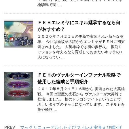
槍騎馬で実 …
ＦＥＨエレミヤにスキル継承するなら何
がおすすめ？
２０２０年７月２１日の更新で実装された新たな英
雄。 今回は新紋章の謎からエレミヤがＦＥＨに初実
装されました。 大英雄枠では初の歩行杖。 復刻ミ
ッションを考えるなら育成しておきたいキャラの１
人になってい …
ＦＥＨのヴァルターインファナル攻略で
使用した編成と手順紹介
２０１７年８月２１日１６時から 実装された大英雄
戦。 今回は聖魔の光石から ヴァルターが大英雄で
登場しました。 槍のドラゴンナイトということで
珍しいタイプのキャラになっています。 スキルも奇
策や飛燕 …
PREV
マックリニューアルしたえびフィレオ実食えび感×ザ