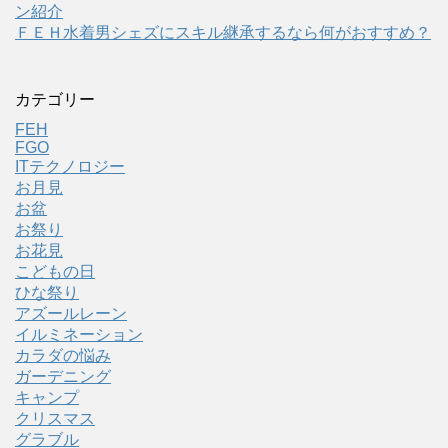
ン紹介
ＦＥＨ水着男シェズにスキル継承するなら何がおすすめ？
カテゴリー
FEH
FGO
ITテクノロジー
お月見
お盆
お祭り
お花見
こどもの日
ひな祭り
アズールレーン
イルミネーション
カラダの悩み
ガーデニング
キャンプ
クリスマス
グラブル