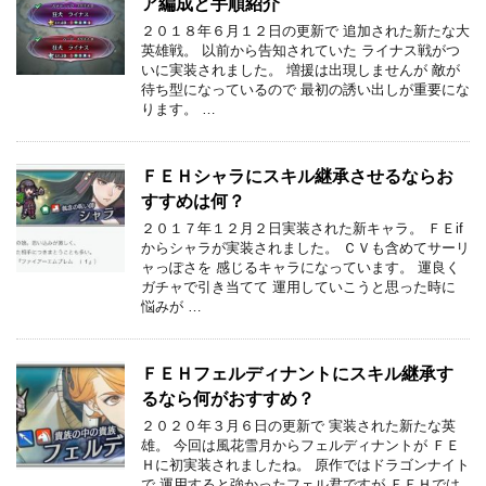
ア編成と手順紹介
２０１８年６月１２日の更新で 追加された新たな大
英雄戦。 以前から告知されていた ライナス戦がつ
いに実装されました。 増援は出現しませんが 敵が
待ち型になっているので 最初の誘い出しが重要にな
ります。 …
ＦＥＨシャラにスキル継承させるならお
すすめは何？
２０１７年１２月２日実装された新キャラ。 ＦＥif
からシャラが実装されました。 ＣＶも含めてサーリ
ャっぽさを 感じるキャラになっています。 運良く
ガチャで引き当てて 運用していこうと思った時に
悩みが …
ＦＥＨフェルディナントにスキル継承す
るなら何がおすすめ？
２０２０年３月６日の更新で 実装された新たな英
雄。 今回は風花雪月からフェルディナントが ＦＥ
Ｈに初実装されましたね。 原作ではドラゴンナイト
で 運用すると強かったフェル君ですが ＦＥＨでは