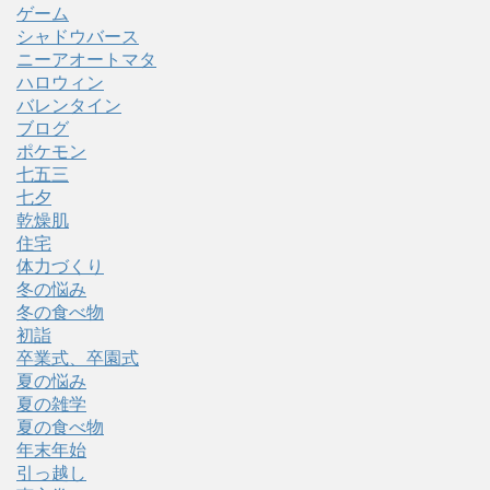
ゲーム
シャドウバース
ニーアオートマタ
ハロウィン
バレンタイン
ブログ
ポケモン
七五三
七夕
乾燥肌
住宅
体力づくり
冬の悩み
冬の食べ物
初詣
卒業式、卒園式
夏の悩み
夏の雑学
夏の食べ物
年末年始
引っ越し