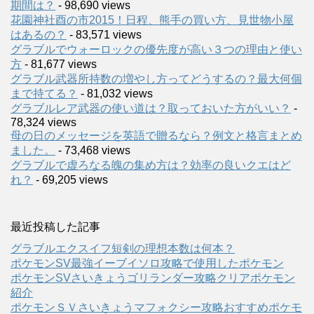
期間は？
- 98,690 views
花園神社酉の市2015！日程、熊手の買い方、見世物小屋
はあるの？
- 83,571 views
グラブルでウォーロックの優先度が高い３つの理由と使い
方
- 81,677 views
グラブル武器所持数の増やし方ってどうするの？最大何個
まで持てる？
- 81,032 views
グラブルレア武器の使い道は？取っておいた方がいい？
-
78,324 views
母の日のメッセージを英語で贈るなら？例文と格言まとめ
ました。
- 73,468 views
グラブルで虚ろなる魄の集め方は？効率の良いクエはど
れ？
- 69,205 views
最近投稿した記事
グラブルエクスイフ短剣の理想本数は何本？
ポケモンSV最強イーブイソロ攻略で使用したポケモン
ポケモンSVさいきょうゴリランダー攻略クリアポケモン
紹介
ポケモンＳＶさいきょうマフォクシー攻略おすすめポケモ