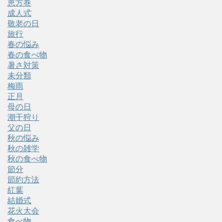
恵方巻
成人式
敬老の日
旅行
春の悩み
春の食べ物
暑さ対策
未分類
梅雨
正月
母の日
潮干狩り
父の日
秋の悩み
秋の雑学
秋の食べ物
節分
節約方法
紅葉
結婚式
花火大会
食べ物