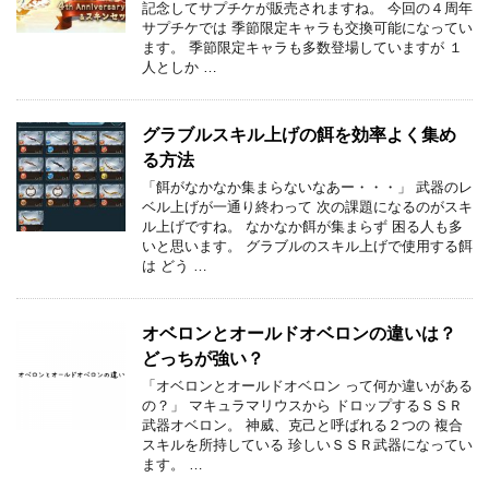
記念してサプチケが販売されますね。 今回の４周年
サプチケでは 季節限定キャラも交換可能になってい
ます。 季節限定キャラも多数登場していますが １
人としか …
グラブルスキル上げの餌を効率よく集め
る方法
「餌がなかなか集まらないなあー・・・」 武器のレ
ベル上げが一通り終わって 次の課題になるのがスキ
ル上げですね。 なかなか餌が集まらず 困る人も多
いと思います。 グラブルのスキル上げで使用する餌
は どう …
オベロンとオールドオベロンの違いは？
どっちが強い？
「オベロンとオールドオベロン って何か違いがある
の？」 マキュラマリウスから ドロップするＳＳＲ
武器オベロン。 神威、克己と呼ばれる２つの 複合
スキルを所持している 珍しいＳＳＲ武器になってい
ます。 …