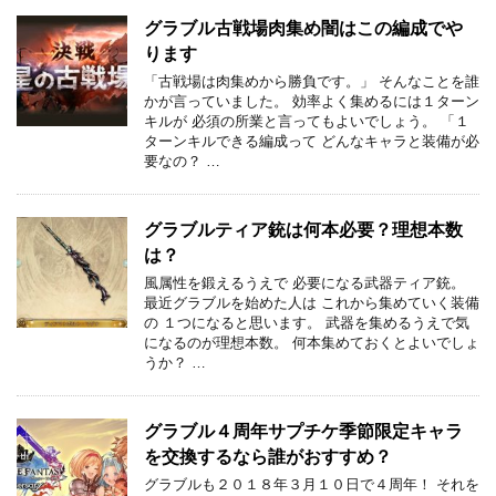
グラブル古戦場肉集め闇はこの編成でや
ります
「古戦場は肉集めから勝負です。」 そんなことを誰
かが言っていました。 効率よく集めるには１ターン
キルが 必須の所業と言ってもよいでしょう。 「１
ターンキルできる編成って どんなキャラと装備が必
要なの？ …
グラブルティア銃は何本必要？理想本数
は？
風属性を鍛えるうえで 必要になる武器ティア銃。
最近グラブルを始めた人は これから集めていく装備
の １つになると思います。 武器を集めるうえで気
になるのが理想本数。 何本集めておくとよいでしょ
うか？ …
グラブル４周年サプチケ季節限定キャラ
を交換するなら誰がおすすめ？
グラブルも２０１８年３月１０日で４周年！ それを