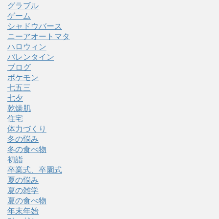
グラブル
ゲーム
シャドウバース
ニーアオートマタ
ハロウィン
バレンタイン
ブログ
ポケモン
七五三
七夕
乾燥肌
住宅
体力づくり
冬の悩み
冬の食べ物
初詣
卒業式、卒園式
夏の悩み
夏の雑学
夏の食べ物
年末年始