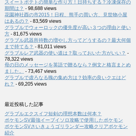
スイートポテトの簡単な作り方！日持ちする？冷凍保存の
期間は？
- 98,688 views
花園神社酉の市2015！日程、熊手の買い方、見世物小屋
はあるの？
- 83,569 views
グラブルでウォーロックの優先度が高い３つの理由と使い
方
- 81,675 views
グラブル武器所持数の増やし方ってどうするの？最大何個
まで持てる？
- 81,011 views
グラブルレア武器の使い道は？取っておいた方がいい？
-
78,322 views
母の日のメッセージを英語で贈るなら？例文と格言まとめ
ました。
- 73,467 views
グラブルで虚ろなる魄の集め方は？効率の良いクエはど
れ？
- 69,205 views
最近投稿した記事
グラブルエクスイフ短剣の理想本数は何本？
ポケモンSV最強イーブイソロ攻略で使用したポケモン
ポケモンSVさいきょうゴリランダー攻略クリアポケモン
紹介