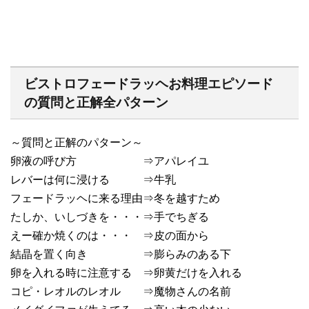
ビストロフェードラッヘお料理エピソード
の質問と正解全パターン
～質問と正解のパターン～
卵液の呼び方 ⇒アパレイユ
レバーは何に浸ける ⇒牛乳
フェードラッヘに来る理由⇒冬を越すため
たしか、いしづきを・・・⇒手でちぎる
えー確か焼くのは・・・ ⇒皮の面から
結晶を置く向き ⇒膨らみのある下
卵を入れる時に注意する ⇒卵黄だけを入れる
コピ・レオルのレオル ⇒魔物さんの名前