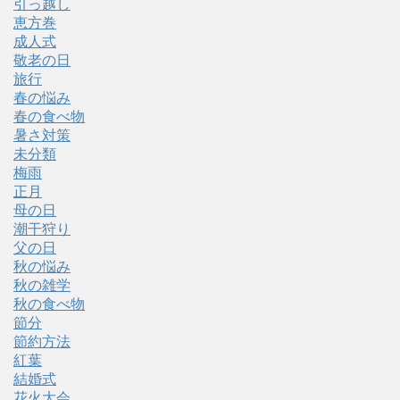
引っ越し
恵方巻
成人式
敬老の日
旅行
春の悩み
春の食べ物
暑さ対策
未分類
梅雨
正月
母の日
潮干狩り
父の日
秋の悩み
秋の雑学
秋の食べ物
節分
節約方法
紅葉
結婚式
花火大会