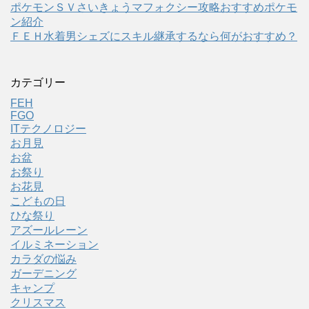
ポケモンＳＶさいきょうマフォクシー攻略おすすめポケモ
ン紹介
ＦＥＨ水着男シェズにスキル継承するなら何がおすすめ？
カテゴリー
FEH
FGO
ITテクノロジー
お月見
お盆
お祭り
お花見
こどもの日
ひな祭り
アズールレーン
イルミネーション
カラダの悩み
ガーデニング
キャンプ
クリスマス