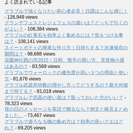
よく読まれている記事
グラブルで強くなりたい初心者必見！日課はこんな感じ！
- 126,949 views
グランデフェスとレジェフェスの違いは？どっちで引くの
がよい？
- 108,384 views
グラブルの紅黄石を効率よく集めるには？気をつける事
は？
- 108,141 views
スイートポテトの簡単な作り方！日持ちする？冷凍保存の
期間は？
- 98,688 views
花園神社酉の市2015！日程、熊手の買い方、見世物小屋
はあるの？
- 83,569 views
グラブルでウォーロックの優先度が高い３つの理由と使い
方
- 81,676 views
グラブル武器所持数の増やし方ってどうするの？最大何個
まで持てる？
- 81,018 views
グラブルレア武器の使い道は？取っておいた方がいい？
-
78,323 views
母の日のメッセージを英語で贈るなら？例文と格言まとめ
ました。
- 73,467 views
グラブルで虚ろなる魄の集め方は？効率の良いクエはど
れ？
- 69,205 views