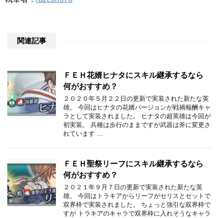
関連記事
ＦＥＨ花婿ヒナタにスキル継承するなら
何がおすすめ？
２０２０年５月２２日の更新で実装された新たな英
雄。 今回はヒナタの花婿バージョンが戦禍報酬キャ
ラとして実装されました。 ヒナタの超英雄は今回が
初実装。 兵種は歩行のままですが武器は斧に変更さ
れています …
ＦＥＨ聖祭リーフにスキル継承するなら
何がおすすめ？
２０２１年９月７日の更新で実装された新たな英
雄。 今回はトラキアからリーフがセリスとセットで
双界枠で実装されました。 ちょっと強引な双界枠で
すが トラキアのキャラで双界枠に入れそうなキャラ