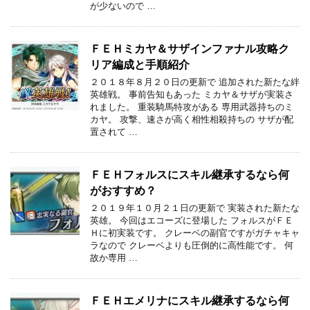
が少ないので …
ＦＥＨミカヤ＆サザインファナル攻略ク
リア編成と手順紹介
２０１８年８月２０日の更新で 追加された新たな絆
英雄戦。 事前告知もあった ミカヤ＆サザが実装さ
れました。 重装騎馬特攻がある 専用武器持ちのミ
カヤ。 攻撃、速さが高く相性相殺持ちの サザが配
置されて …
ＦＥＨフォルスにスキル継承するなら何
がおすすめ？
２０１９年１０月２１日の更新で 実装された新たな
英雄。 今回はエコーズに登場した フォルスがＦＥ
Ｈに初実装です。 クレーベの副官ですがガチャキャ
ラなので クレーベよりも圧倒的に高性能です。 何
故か専用 …
ＦＥＨエメリナにスキル継承するなら何