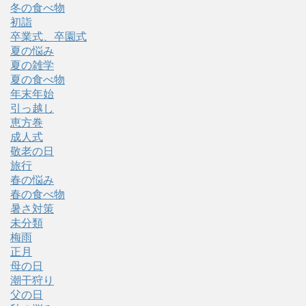
冬の食べ物
初詣
卒業式、卒園式
夏の悩み
夏の雑学
夏の食べ物
年末年始
引っ越し
恵方巻
成人式
敬老の日
旅行
春の悩み
春の食べ物
暑さ対策
未分類
梅雨
正月
母の日
潮干狩り
父の日