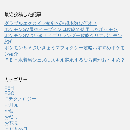
最近投稿した記事
グラブルエクスイフ短剣の理想本数は何本？
ポケモンSV最強イーブイソロ攻略で使用したポケモン
ポケモンSVさいきょうゴリランダー攻略クリアポケモン
紹介
ポケモンＳＶさいきょうマフォクシー攻略おすすめポケモ
ン紹介
ＦＥＨ水着男シェズにスキル継承するなら何がおすすめ？
カテゴリー
FEH
FGO
ITテクノロジー
お月見
お盆
お祭り
お花見
こどもの日