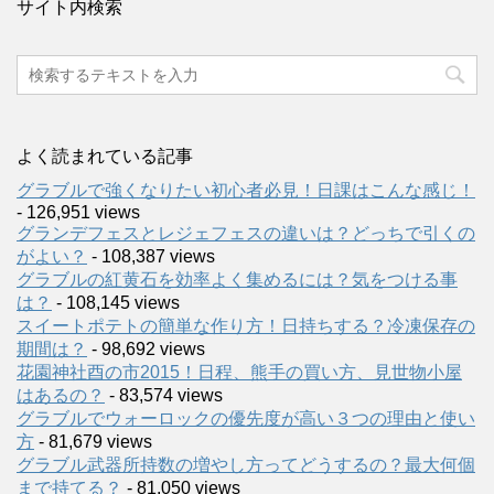
サイト内検索
よく読まれている記事
グラブルで強くなりたい初心者必見！日課はこんな感じ！
- 126,951 views
グランデフェスとレジェフェスの違いは？どっちで引くの
がよい？
- 108,387 views
グラブルの紅黄石を効率よく集めるには？気をつける事
は？
- 108,145 views
スイートポテトの簡単な作り方！日持ちする？冷凍保存の
期間は？
- 98,692 views
花園神社酉の市2015！日程、熊手の買い方、見世物小屋
はあるの？
- 83,574 views
グラブルでウォーロックの優先度が高い３つの理由と使い
方
- 81,679 views
グラブル武器所持数の増やし方ってどうするの？最大何個
まで持てる？
- 81,050 views