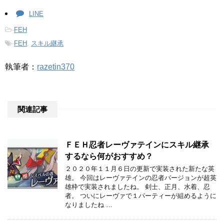
LINE
-
FEH
-
FEH
,
スキル継承
執筆者：
razetin370
関連記事
ＦＥＨ忍者レーヴァテインにスキル継承
するなら何がおすすめ？
２０２０年１１月６日の更新で実装された新たな英
雄。 今回はレーヴァテインの忍者バージョンが超英
雄枠で実装されましたね。 剣士、正月、水着、忍
者。 ついにレーヴァで１パーティーが組めるように
なりましたね …