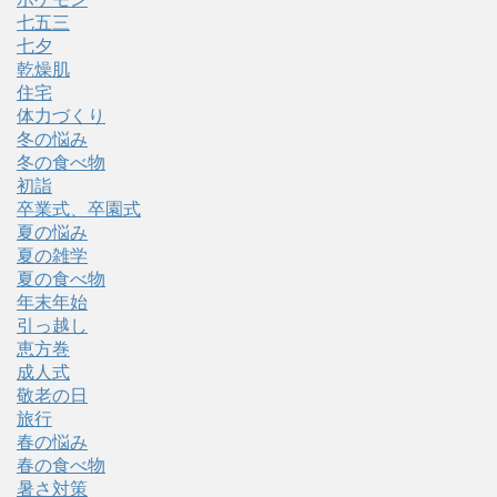
七五三
七夕
乾燥肌
住宅
体力づくり
冬の悩み
冬の食べ物
初詣
卒業式、卒園式
夏の悩み
夏の雑学
夏の食べ物
年末年始
引っ越し
恵方巻
成人式
敬老の日
旅行
春の悩み
春の食べ物
暑さ対策