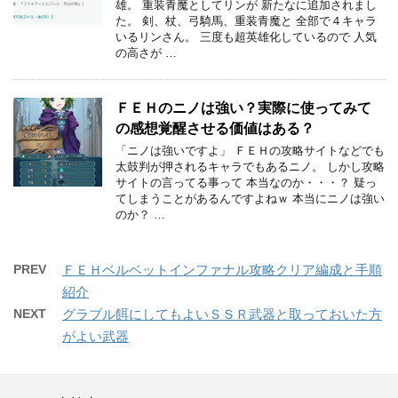
雄。 重装青魔としてリンが 新たなに追加されまし
た。 剣、杖、弓騎馬、重装青魔と 全部で４キャラ
いるリンさん。 三度も超英雄化しているので 人気
の高さが …
ＦＥＨのニノは強い？実際に使ってみて
の感想覚醒させる価値はある？
「ニノは強いですよ」 ＦＥＨの攻略サイトなどでも
太鼓判が押されるキャラでもあるニノ。 しかし攻略
サイトの言ってる事って 本当なのか・・・？ 疑っ
てしまうことがあるんですよねｗ 本当にニノは強い
のか？ …
PREV
ＦＥＨベルベットインファナル攻略クリア編成と手順
紹介
NEXT
グラブル餌にしてもよいＳＳＲ武器と取っておいた方
がよい武器