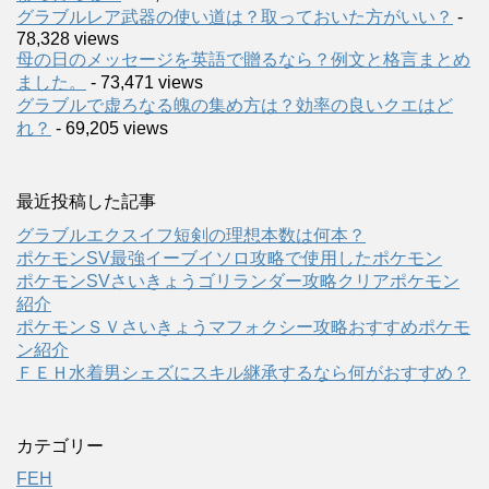
グラブルレア武器の使い道は？取っておいた方がいい？
-
78,328 views
母の日のメッセージを英語で贈るなら？例文と格言まとめ
ました。
- 73,471 views
グラブルで虚ろなる魄の集め方は？効率の良いクエはど
れ？
- 69,205 views
最近投稿した記事
グラブルエクスイフ短剣の理想本数は何本？
ポケモンSV最強イーブイソロ攻略で使用したポケモン
ポケモンSVさいきょうゴリランダー攻略クリアポケモン
紹介
ポケモンＳＶさいきょうマフォクシー攻略おすすめポケモ
ン紹介
ＦＥＨ水着男シェズにスキル継承するなら何がおすすめ？
カテゴリー
FEH