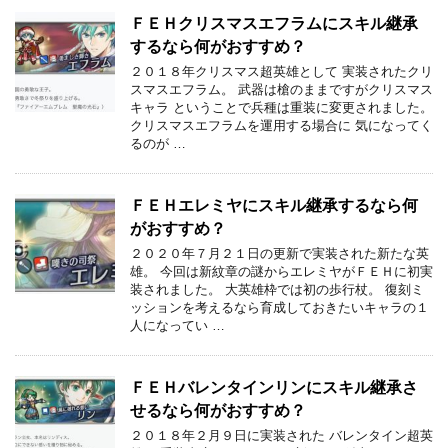
ＦＥＨクリスマスエフラムにスキル継承
するなら何がおすすめ？
２０１８年クリスマス超英雄として 実装されたクリ
スマスエフラム。 武器は槍のままですがクリスマス
キャラ ということで兵種は重装に変更されました。
クリスマスエフラムを運用する場合に 気になってく
るのが …
ＦＥＨエレミヤにスキル継承するなら何
がおすすめ？
２０２０年７月２１日の更新で実装された新たな英
雄。 今回は新紋章の謎からエレミヤがＦＥＨに初実
装されました。 大英雄枠では初の歩行杖。 復刻ミ
ッションを考えるなら育成しておきたいキャラの１
人になってい …
ＦＥＨバレンタインリンにスキル継承さ
せるなら何がおすすめ？
２０１８年２月９日に実装された バレンタイン超英