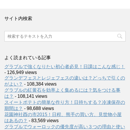
サイト内検索
よく読まれている記事
グラブルで強くなりたい初心者必見！日課はこんな感じ！
- 126,949 views
グランデフェスとレジェフェスの違いは？どっちで引くの
がよい？
- 108,384 views
グラブルの紅黄石を効率よく集めるには？気をつける事
は？
- 108,141 views
スイートポテトの簡単な作り方！日持ちする？冷凍保存の
期間は？
- 98,688 views
花園神社酉の市2015！日程、熊手の買い方、見世物小屋
はあるの？
- 83,569 views
グラブルでウォーロックの優先度が高い３つの理由と使い