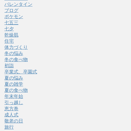
バレンタイン
ブログ
ポケモン
七五三
七夕
乾燥肌
住宅
体力づくり
冬の悩み
冬の食べ物
初詣
卒業式、卒園式
夏の悩み
夏の雑学
夏の食べ物
年末年始
引っ越し
恵方巻
成人式
敬老の日
旅行