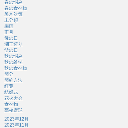
春の悩み
春の食べ物
暑さ対策
未分類
梅雨
正月
母の日
潮干狩り
父の日
秋の悩み
秋の雑学
秋の食べ物
節分
節約方法
紅葉
結婚式
花火大会
食べ物
高校野球
2023年12月
2023年11月