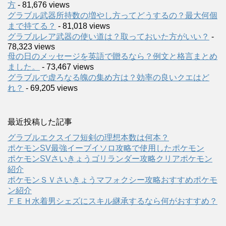
方
- 81,676 views
グラブル武器所持数の増やし方ってどうするの？最大何個
まで持てる？
- 81,018 views
グラブルレア武器の使い道は？取っておいた方がいい？
-
78,323 views
母の日のメッセージを英語で贈るなら？例文と格言まとめ
ました。
- 73,467 views
グラブルで虚ろなる魄の集め方は？効率の良いクエはど
れ？
- 69,205 views
最近投稿した記事
グラブルエクスイフ短剣の理想本数は何本？
ポケモンSV最強イーブイソロ攻略で使用したポケモン
ポケモンSVさいきょうゴリランダー攻略クリアポケモン
紹介
ポケモンＳＶさいきょうマフォクシー攻略おすすめポケモ
ン紹介
ＦＥＨ水着男シェズにスキル継承するなら何がおすすめ？