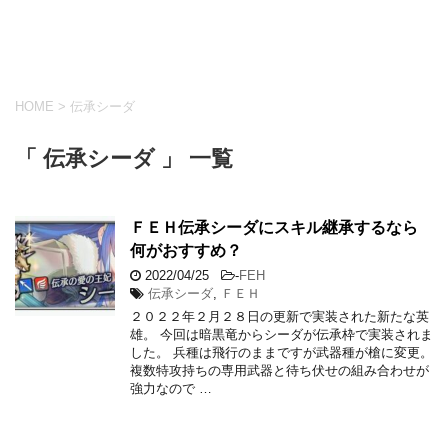
HOME
>
伝承シーダ
「 伝承シーダ 」 一覧
ＦＥＨ伝承シーダにスキル継承するなら
何がおすすめ？
2022/04/25
-
FEH
伝承シーダ
,
ＦＥＨ
２０２２年２月２８日の更新で実装された新たな英
雄。 今回は暗黒竜からシーダが伝承枠で実装されま
した。 兵種は飛行のままですが武器種が槍に変更。
複数特攻持ちの専用武器と待ち伏せの組み合わせが
強力なので …