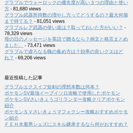
グラブルでウォーロックの優先度が高い３つの理由と使い
方
- 81,680 views
グラブル武器所持数の増やし方ってどうするの？最大何個
まで持てる？
- 81,051 views
グラブルレア武器の使い道は？取っておいた方がいい？
-
78,329 views
母の日のメッセージを英語で贈るなら？例文と格言まとめ
ました。
- 73,471 views
グラブルで虚ろなる魄の集め方は？効率の良いクエはど
れ？
- 69,206 views
最近投稿した記事
グラブルエクスイフ短剣の理想本数は何本？
ポケモンSV最強イーブイソロ攻略で使用したポケモン
ポケモンSVさいきょうゴリランダー攻略クリアポケモン
紹介
ポケモンＳＶさいきょうマフォクシー攻略おすすめポケモ
ン紹介
ＦＥＨ水着男シェズにスキル継承するなら何がおすすめ？