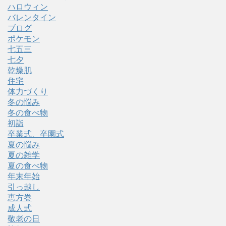
ハロウィン
バレンタイン
ブログ
ポケモン
七五三
七夕
乾燥肌
住宅
体力づくり
冬の悩み
冬の食べ物
初詣
卒業式、卒園式
夏の悩み
夏の雑学
夏の食べ物
年末年始
引っ越し
恵方巻
成人式
敬老の日