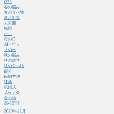
旅行
春の悩み
春の食べ物
暑さ対策
未分類
梅雨
正月
母の日
潮干狩り
父の日
秋の悩み
秋の雑学
秋の食べ物
節分
節約方法
紅葉
結婚式
花火大会
食べ物
高校野球
2023年12月