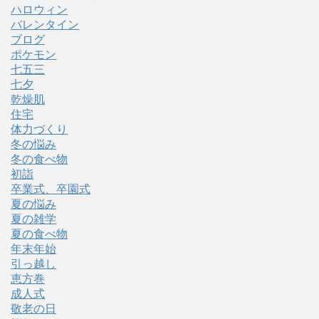
ハロウィン
バレンタイン
ブログ
ポケモン
七五三
七夕
乾燥肌
住宅
体力づくり
冬の悩み
冬の食べ物
初詣
卒業式、卒園式
夏の悩み
夏の雑学
夏の食べ物
年末年始
引っ越し
恵方巻
成人式
敬老の日