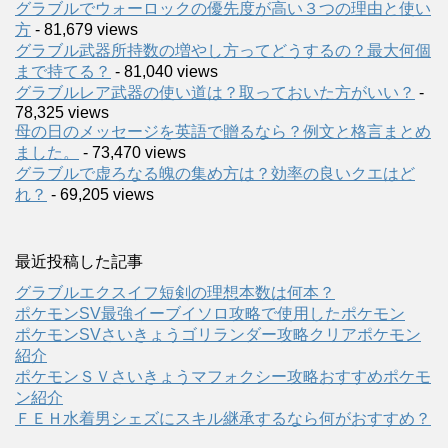
グラブルでウォーロックの優先度が高い３つの理由と使い
方
- 81,679 views
グラブル武器所持数の増やし方ってどうするの？最大何個
まで持てる？
- 81,040 views
グラブルレア武器の使い道は？取っておいた方がいい？
-
78,325 views
母の日のメッセージを英語で贈るなら？例文と格言まとめ
ました。
- 73,470 views
グラブルで虚ろなる魄の集め方は？効率の良いクエはど
れ？
- 69,205 views
最近投稿した記事
グラブルエクスイフ短剣の理想本数は何本？
ポケモンSV最強イーブイソロ攻略で使用したポケモン
ポケモンSVさいきょうゴリランダー攻略クリアポケモン
紹介
ポケモンＳＶさいきょうマフォクシー攻略おすすめポケモ
ン紹介
ＦＥＨ水着男シェズにスキル継承するなら何がおすすめ？