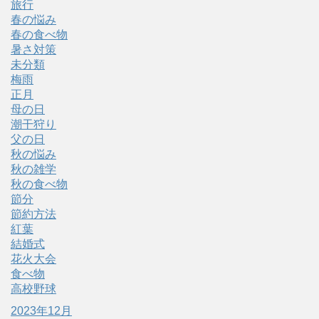
旅行
春の悩み
春の食べ物
暑さ対策
未分類
梅雨
正月
母の日
潮干狩り
父の日
秋の悩み
秋の雑学
秋の食べ物
節分
節約方法
紅葉
結婚式
花火大会
食べ物
高校野球
2023年12月