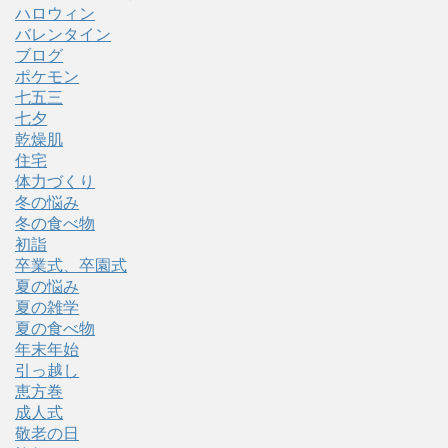
ハロウィン
バレンタイン
ブログ
ポケモン
七五三
七夕
乾燥肌
住宅
体力づくり
冬の悩み
冬の食べ物
初詣
卒業式、卒園式
夏の悩み
夏の雑学
夏の食べ物
年末年始
引っ越し
恵方巻
成人式
敬老の日