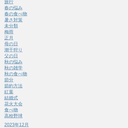
旅行
春の悩み
春の食べ物
暑さ対策
未分類
梅雨
正月
母の日
潮干狩り
父の日
秋の悩み
秋の雑学
秋の食べ物
節分
節約方法
紅葉
結婚式
花火大会
食べ物
高校野球
2023年12月