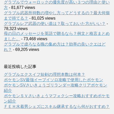
グラブルでウォーロックの優先度が高い３つの理由と使い
方
- 81,677 views
グラブル武器所持数の増やし方ってどうするの？最大何個
まで持てる？
- 81,025 views
グラブルレア武器の使い道は？取っておいた方がいい？
-
78,323 views
母の日のメッセージを英語で贈るなら？例文と格言まとめ
ました。
- 73,468 views
グラブルで虚ろなる魄の集め方は？効率の良いクエはど
れ？
- 69,205 views
最近投稿した記事
グラブルエクスイフ短剣の理想本数は何本？
ポケモンSV最強イーブイソロ攻略で使用したポケモン
ポケモンSVさいきょうゴリランダー攻略クリアポケモン
紹介
ポケモンＳＶさいきょうマフォクシー攻略おすすめポケモ
ン紹介
ＦＥＨ水着男シェズにスキル継承するなら何がおすすめ？