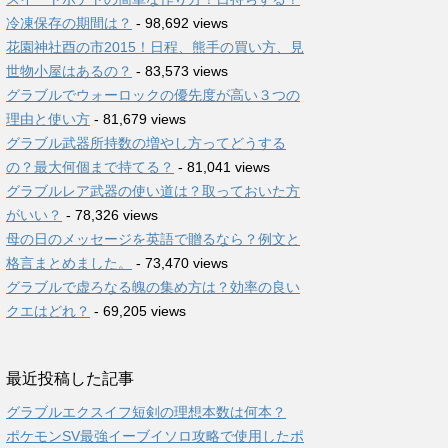
冷凍保存の期間は？
- 98,692 views
花園神社酉の市2015！日程、熊手の買い方、見
世物小屋はあるの？
- 83,573 views
グラブルでウォーロックの優先度が高い３つの
理由と使い方
- 81,679 views
グラブル武器所持数の増やし方ってどうする
の？最大何個まで持てる？
- 81,041 views
グラブルレア武器の使い道は？取っておいた方
がいい？
- 78,326 views
母の日のメッセージを英語で贈るなら？例文と
格言まとめました。
- 73,470 views
グラブルで虚ろなる魄の集め方は？効率の良い
クエはどれ？
- 69,205 views
最近投稿した記事
グラブルエクスイフ短剣の理想本数は何本？
ポケモンSV最強イーブイソロ攻略で使用したポ