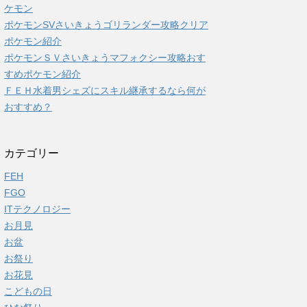
ケモン
ポケモンSVさいきょうゴリランダー攻略クリア
ポケモン紹介
ポケモンＳＶさいきょうマフォクシー攻略おす
すめポケモン紹介
ＦＥＨ水着男シェズにスキル継承するなら何が
おすすめ？
カテゴリー
FEH
FGO
ITテクノロジー
お月見
お盆
お祭り
お花見
こどもの日