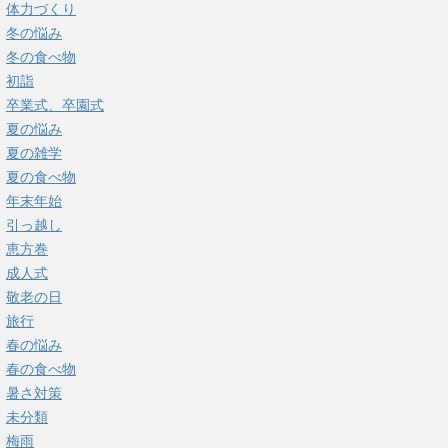
体力づくり
冬の悩み
冬の食べ物
初詣
卒業式、卒園式
夏の悩み
夏の雑学
夏の食べ物
年末年始
引っ越し
恵方巻
成人式
敬老の日
旅行
春の悩み
春の食べ物
暑さ対策
未分類
梅雨