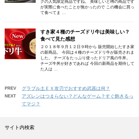
クの人気限定商品ですね。 美味しいと噂の商品です
が実際に食べたことが無かったので この機会に買っ
て食べてま …
すき家４種のチーズドリ牛は美味しい？
食べて見た感想
２０１８年９月１２日９時から 販売開始したすき家
の新商品。 今回は４種のチーズドリ牛が販売されま
した。 チーズをたっぷり使ったドリア風の牛丼。
チーズ牛丼が好きであれば 今回の新商品を期待して
た人は …
PREV
グラブル土ＥＸ攻刃でおすすめ武器は何？
NEXT
アズレンはつまらない？どんなゲーム？すぐ飽きるっ
てマジ？
サイト内検索