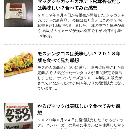
マックシャカシャカポテト松茸香るだし
は美味しい？食べてみた感想
２０１９年９月４日から販売が開始した シャカシャ
カポテトの新商品。 今回は秋と言えばこの味？ 松
茸香るだし味が登場しました。 茸の中でも値段が高
く 高級品のイメージが強い松茸ですが 松茸のお吸
い物のお …
モスナンタコスは美味しい？２０１８年
版を食べて見た感想
モスの人気商品がついに復活！ 過去に販売された限
定商品で 人気だったナンタコスが 期間限定で復活
しました。 ナンシリーズは２０１４年以来 販売が
されていなかったので 約４年ぶりの復活販売になっ
ています …
かるびマックは美味しい？食べてみた感
想
２０２０年６月２４日に復活販売した「かるびマッ
ク」 ハンバーガーの具材に牛カルビを使用したマッ