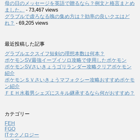
母の日のメッセージを英語で贈るなら？例文と格言まとめ
ました。
- 73,467 views
グラブルで虚ろなる魄の集め方は？効率の良いクエはど
れ？
- 69,205 views
最近投稿した記事
グラブルエクスイフ短剣の理想本数は何本？
ポケモンSV最強イーブイソロ攻略で使用したポケモン
ポケモンSVさいきょうゴリランダー攻略クリアポケモン
紹介
ポケモンＳＶさいきょうマフォクシー攻略おすすめポケモ
ン紹介
ＦＥＨ水着男シェズにスキル継承するなら何がおすすめ？
カテゴリー
FEH
FGO
ITテクノロジー