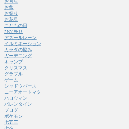
お月見
お盆
お祭り
お花見
こどもの日
ひな祭り
アズールレーン
イルミネーション
カラダの悩み
ガーデニング
キャンプ
クリスマス
グラブル
ゲーム
シャドウバース
ニーアオートマタ
ハロウィン
バレンタイン
ブログ
ポケモン
七五三
七夕