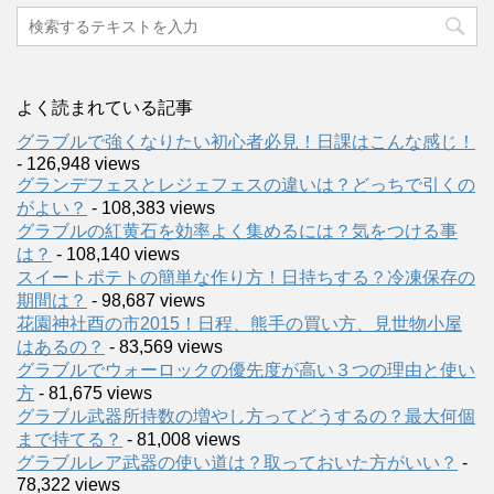
よく読まれている記事
グラブルで強くなりたい初心者必見！日課はこんな感じ！
- 126,948 views
グランデフェスとレジェフェスの違いは？どっちで引くの
がよい？
- 108,383 views
グラブルの紅黄石を効率よく集めるには？気をつける事
は？
- 108,140 views
スイートポテトの簡単な作り方！日持ちする？冷凍保存の
期間は？
- 98,687 views
花園神社酉の市2015！日程、熊手の買い方、見世物小屋
はあるの？
- 83,569 views
グラブルでウォーロックの優先度が高い３つの理由と使い
方
- 81,675 views
グラブル武器所持数の増やし方ってどうするの？最大何個
まで持てる？
- 81,008 views
グラブルレア武器の使い道は？取っておいた方がいい？
-
78,322 views