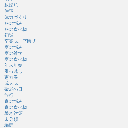
乾燥肌
住宅
体力づくり
冬の悩み
冬の食べ物
初詣
卒業式、卒園式
夏の悩み
夏の雑学
夏の食べ物
年末年始
引っ越し
恵方巻
成人式
敬老の日
旅行
春の悩み
春の食べ物
暑さ対策
未分類
梅雨