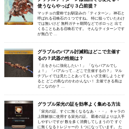
使うならやっぱり３凸前提？
マッチョの愛称でお馴染みの「ティターン」 神石と
呼ばれる召喚石の１つですね。 特に狙っていたわけ
では無いけど 無料ガチャ期間などでポロっと 出て
くることもある召喚石です。 そんなティターンです
が無凸で …
グラブルのバアル討滅戦はどこで主催す
るの？武器の性能は？
「土をさらに強化したい！」 「ならバアルでし
ょ！」 「バアルって…どこで主催するの？」 マル
チプレイでは見たことあっても いざ主催しようとす
ると どこの島なのかわかんない！ 主催できる島は
どこなのか？ …
グラブル栄光の証を効率よく集める方法
「栄光の証、すぐに無くなるなあ・・・」 キャラの
上限解放に使用する栄光の証。 覇者の証よりは入手
しやすいですが 数を多く消費してしまうので すぐ
に無くなるトレジャーの １つになっています。 た