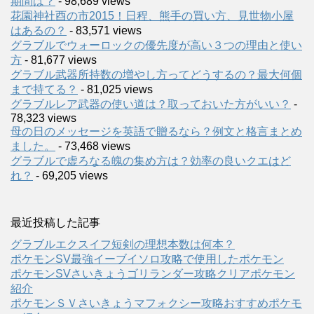
期間は？
- 98,689 views
花園神社酉の市2015！日程、熊手の買い方、見世物小屋
はあるの？
- 83,571 views
グラブルでウォーロックの優先度が高い３つの理由と使い
方
- 81,677 views
グラブル武器所持数の増やし方ってどうするの？最大何個
まで持てる？
- 81,025 views
グラブルレア武器の使い道は？取っておいた方がいい？
-
78,323 views
母の日のメッセージを英語で贈るなら？例文と格言まとめ
ました。
- 73,468 views
グラブルで虚ろなる魄の集め方は？効率の良いクエはど
れ？
- 69,205 views
最近投稿した記事
グラブルエクスイフ短剣の理想本数は何本？
ポケモンSV最強イーブイソロ攻略で使用したポケモン
ポケモンSVさいきょうゴリランダー攻略クリアポケモン
紹介
ポケモンＳＶさいきょうマフォクシー攻略おすすめポケモ