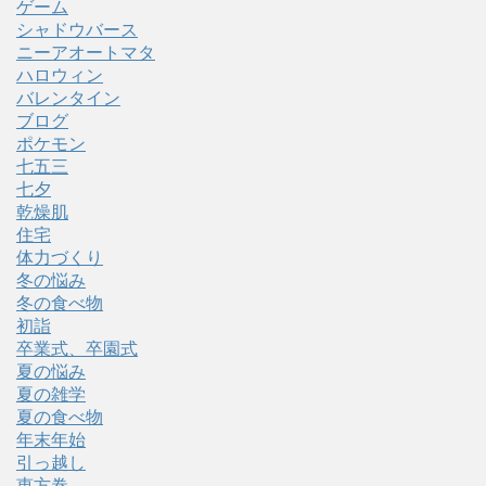
ゲーム
シャドウバース
ニーアオートマタ
ハロウィン
バレンタイン
ブログ
ポケモン
七五三
七夕
乾燥肌
住宅
体力づくり
冬の悩み
冬の食べ物
初詣
卒業式、卒園式
夏の悩み
夏の雑学
夏の食べ物
年末年始
引っ越し
恵方巻