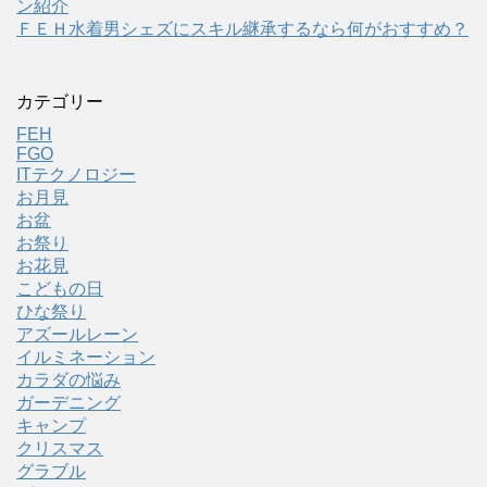
ン紹介
ＦＥＨ水着男シェズにスキル継承するなら何がおすすめ？
カテゴリー
FEH
FGO
ITテクノロジー
お月見
お盆
お祭り
お花見
こどもの日
ひな祭り
アズールレーン
イルミネーション
カラダの悩み
ガーデニング
キャンプ
クリスマス
グラブル