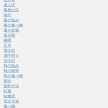
成人式
敬老の日
旅行
春の悩み
春の食べ物
暑さ対策
未分類
梅雨
正月
母の日
潮干狩り
父の日
秋の悩み
秋の雑学
秋の食べ物
節分
節約方法
紅葉
結婚式
花火大会
食べ物