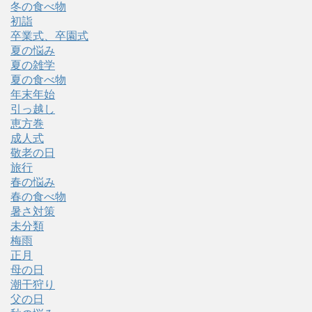
冬の食べ物
初詣
卒業式、卒園式
夏の悩み
夏の雑学
夏の食べ物
年末年始
引っ越し
恵方巻
成人式
敬老の日
旅行
春の悩み
春の食べ物
暑さ対策
未分類
梅雨
正月
母の日
潮干狩り
父の日