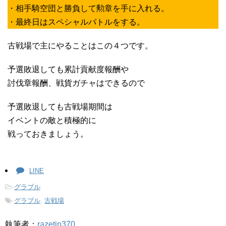
・相手騎空団と勝負して勲章を手に入れる。
・最終日はスペシャルバトルをする。
古戦場で主にやることはこの４つです。
予選敗退しても累計貢献度報酬や
討伐章報酬、戦貨ガチャはできるので
予選敗退しても古戦場期間は
イベントの敵と積極的に
戦っておきましょう。
LINE
-
グラブル
-
グラブル
,
古戦場
執筆者：
razetin370