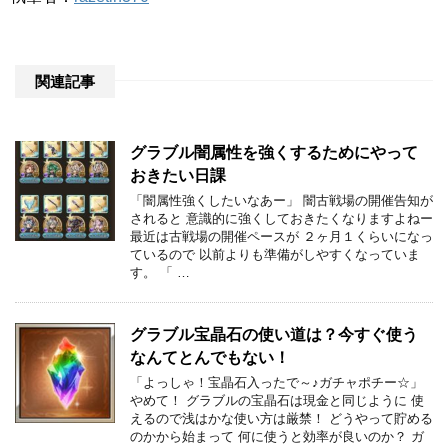
関連記事
グラブル闇属性を強くするためにやって
おきたい日課
「闇属性強くしたいなあー」 闇古戦場の開催告知が
されると 意識的に強くしておきたくなりますよねー
最近は古戦場の開催ペースが ２ヶ月１くらいになっ
ているので 以前よりも準備がしやすくなっていま
す。 「 …
グラブル宝晶石の使い道は？今すぐ使う
なんてとんでもない！
「よっしゃ！宝晶石入ったで～♪ガチャポチー☆」
やめて！ グラブルの宝晶石は現金と同じように 使
えるので浅はかな使い方は厳禁！ どうやって貯める
のかから始まって 何に使うと効率が良いのか？ ガ