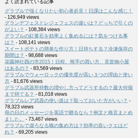
よく読まれている記事
グラブルで強くなりたい初心者必見！日課はこんな感じ！
- 126,949 views
グランデフェスとレジェフェスの違いは？どっちで引くの
がよい？
- 108,384 views
グラブルの紅黄石を効率よく集めるには？気をつける事
は？
- 108,141 views
スイートポテトの簡単な作り方！日持ちする？冷凍保存の
期間は？
- 98,688 views
花園神社酉の市2015！日程、熊手の買い方、見世物小屋
はあるの？
- 83,569 views
グラブルでウォーロックの優先度が高い３つの理由と使い
方
- 81,676 views
グラブル武器所持数の増やし方ってどうするの？最大何個
まで持てる？
- 81,018 views
グラブルレア武器の使い道は？取っておいた方がいい？
-
78,323 views
母の日のメッセージを英語で贈るなら？例文と格言まとめ
ました。
- 73,467 views
グラブルで虚ろなる魄の集め方は？効率の良いクエはど
れ？
- 69,205 views