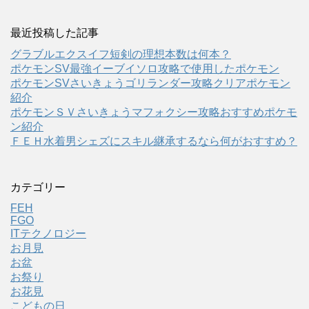
最近投稿した記事
グラブルエクスイフ短剣の理想本数は何本？
ポケモンSV最強イーブイソロ攻略で使用したポケモン
ポケモンSVさいきょうゴリランダー攻略クリアポケモン
紹介
ポケモンＳＶさいきょうマフォクシー攻略おすすめポケモ
ン紹介
ＦＥＨ水着男シェズにスキル継承するなら何がおすすめ？
カテゴリー
FEH
FGO
ITテクノロジー
お月見
お盆
お祭り
お花見
こどもの日