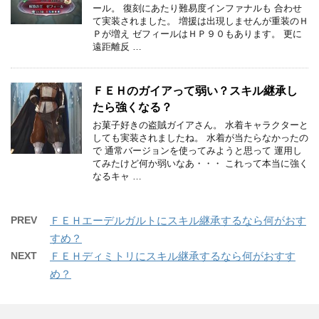
ール。 復刻にあたり難易度インファナルも 合わせ
て実装されました。 増援は出現しませんが重装のＨ
Ｐが増え ゼフィールはＨＰ９０もあります。 更に
遠距離反 …
ＦＥＨのガイアって弱い？スキル継承し
たら強くなる？
お菓子好きの盗賊ガイアさん。 水着キャラクターと
しても実装されましたね。 水着が当たらなかったの
で 通常バージョンを使ってみようと思って 運用し
てみたけど何か弱いなあ・・・ これって本当に強く
なるキャ …
PREV
ＦＥＨエーデルガルトにスキル継承するなら何がおす
すめ？
NEXT
ＦＥＨディミトリにスキル継承するなら何がおすす
め？