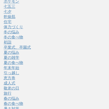
ポケモン
七五三
七夕
乾燥肌
住宅
体力づくり
冬の悩み
冬の食べ物
初詣
卒業式、卒園式
夏の悩み
夏の雑学
夏の食べ物
年末年始
引っ越し
恵方巻
成人式
敬老の日
旅行
春の悩み
春の食べ物
暑さ対策