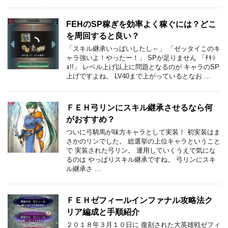
FEHのSP稼ぎを効率よく稼ぐには？どこ
を周回すると良い？
「スキル継承いっぱいしたし～」 「ゼッタイこのキ
ャラ強いよ！やったー！」 SPが足りません 「ﾁｷｼ
ｮ!!」 レベル上げ以上に問題となるのが キャラのSP
上げですよね。 LV40まで上がっているとなお …
ＦＥＨ弓リンにスキル継承させるなら何
がおすすめ？
ついに弓騎馬が味方キャラとして実装！ 初実装はま
さかのリンでした。 総選挙の上位キャラということ
で 実装された弓リン。 運用していくうえで気にな
るのは やっぱりスキル継承ですね。 弓リンにスキ
ル継承さ …
ＦＥＨゼフィールインファナル攻略法ク
リア編成と手順紹介
２０１８年３月１０日に 復刻された大英雄戦ゼフィ