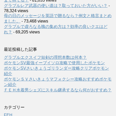
まで持てる？
- 81,033 views
グラブルレア武器の使い道は？取っておいた方がいい？
-
78,324 views
母の日のメッセージを英語で贈るなら？例文と格言まとめ
ました。
- 73,468 views
グラブルで虚ろなる魄の集め方は？効率の良いクエはど
れ？
- 69,205 views
最近投稿した記事
グラブルエクスイフ短剣の理想本数は何本？
ポケモンSV最強イーブイソロ攻略で使用したポケモン
ポケモンSVさいきょうゴリランダー攻略クリアポケモン
紹介
ポケモンＳＶさいきょうマフォクシー攻略おすすめポケモ
ン紹介
ＦＥＨ水着男シェズにスキル継承するなら何がおすすめ？
カテゴリー
FEH