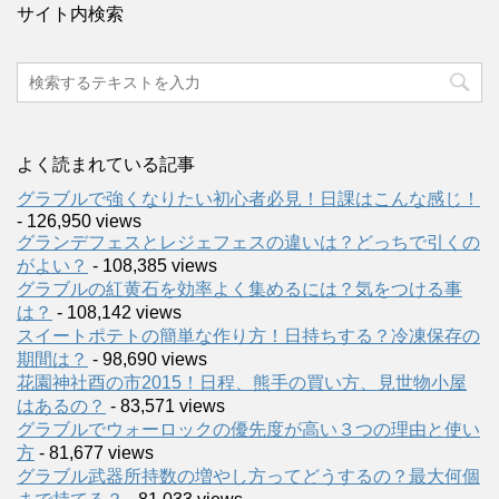
サイト内検索
よく読まれている記事
グラブルで強くなりたい初心者必見！日課はこんな感じ！
- 126,950 views
グランデフェスとレジェフェスの違いは？どっちで引くの
がよい？
- 108,385 views
グラブルの紅黄石を効率よく集めるには？気をつける事
は？
- 108,142 views
スイートポテトの簡単な作り方！日持ちする？冷凍保存の
期間は？
- 98,690 views
花園神社酉の市2015！日程、熊手の買い方、見世物小屋
はあるの？
- 83,571 views
グラブルでウォーロックの優先度が高い３つの理由と使い
方
- 81,677 views
グラブル武器所持数の増やし方ってどうするの？最大何個