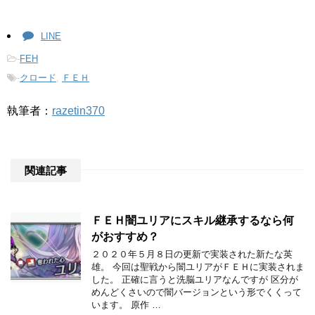
LINE
-
FEH
-
クロード
,
ＦＥＨ
執筆者：
razetin370
関連記事
ＦＥＨ闇ユリアにスキル継承するなら何
がおすすめ？
２０２０年５月８日の更新で実装された新たな英
雄。 今回は聖戦から闇ユリアがＦＥＨに実装されま
した。 正確に言うと洗脳ユリアなんですが 区分が
めんどくさいので闇バージョンという形でくくって
います。 原作 …