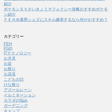
紹介
ポケモンＳＶさいきょうマフォクシー攻略おすすめポケモ
ン紹介
ＦＥＨ水着男シェズにスキル継承するなら何がおすすめ？
カテゴリー
FEH
FGO
ITテクノロジー
お月見
お盆
お祭り
お花見
こどもの日
ひな祭り
アズールレーン
イルミネーション
カラダの悩み
ガーデニング
キャンプ