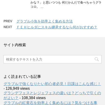
かな？」と思いつつも 何だかんだで食べちゃうグラ
コロ。 …
PREV
グラブル小魚を効率よく集める方法
NEXT
ＦＥＨヒルダにスキル継承するなら何がおすすめ？
サイト内検索
よく読まれている記事
グラブルで強くなりたい初心者必見！日課はこんな感じ！
- 126,949 views
グランデフェスとレジェフェスの違いは？どっちで引くの
がよい？
- 108,384 views
グラブルの紅黄石を効率よく集めるには？気をつける事