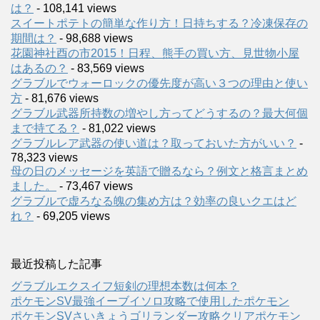
は？
- 108,141 views
スイートポテトの簡単な作り方！日持ちする？冷凍保存の
期間は？
- 98,688 views
花園神社酉の市2015！日程、熊手の買い方、見世物小屋
はあるの？
- 83,569 views
グラブルでウォーロックの優先度が高い３つの理由と使い
方
- 81,676 views
グラブル武器所持数の増やし方ってどうするの？最大何個
まで持てる？
- 81,022 views
グラブルレア武器の使い道は？取っておいた方がいい？
-
78,323 views
母の日のメッセージを英語で贈るなら？例文と格言まとめ
ました。
- 73,467 views
グラブルで虚ろなる魄の集め方は？効率の良いクエはど
れ？
- 69,205 views
最近投稿した記事
グラブルエクスイフ短剣の理想本数は何本？
ポケモンSV最強イーブイソロ攻略で使用したポケモン
ポケモンSVさいきょうゴリランダー攻略クリアポケモン