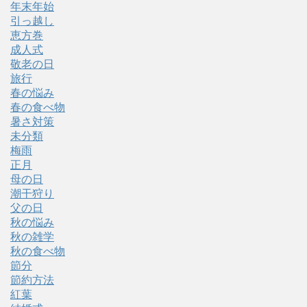
年末年始
引っ越し
恵方巻
成人式
敬老の日
旅行
春の悩み
春の食べ物
暑さ対策
未分類
梅雨
正月
母の日
潮干狩り
父の日
秋の悩み
秋の雑学
秋の食べ物
節分
節約方法
紅葉