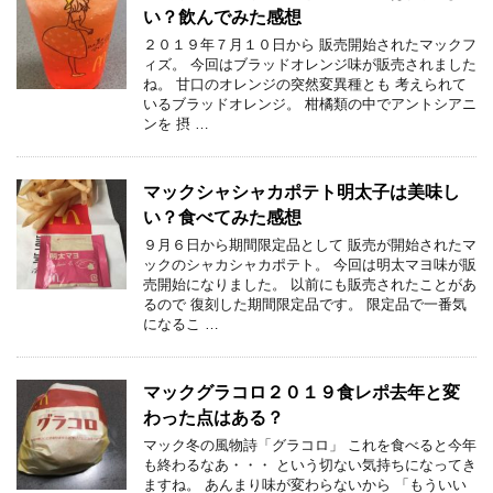
い？飲んでみた感想
２０１９年７月１０日から 販売開始されたマックフ
ィズ。 今回はブラッドオレンジ味が販売されました
ね。 甘口のオレンジの突然変異種とも 考えられて
いるブラッドオレンジ。 柑橘類の中でアントシアニ
ンを 摂 …
マックシャシャカポテト明太子は美味し
い？食べてみた感想
９月６日から期間限定品として 販売が開始されたマ
ックのシャカシャカポテト。 今回は明太マヨ味が販
売開始になりました。 以前にも販売されたことがあ
るので 復刻した期間限定品です。 限定品で一番気
になるこ …
マックグラコロ２０１９食レポ去年と変
わった点はある？
マック冬の風物詩「グラコロ」 これを食べると今年
も終わるなあ・・・ という切ない気持ちになってき
ますね。 あんまり味が変わらないから 「もういい