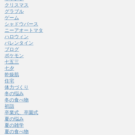
クリスマス
グラブル
ゲーム
シャドウバース
ニーアオートマタ
ハロウィン
バレンタイン
ブログ
ポケモン
七五三
七夕
乾燥肌
住宅
体力づくり
冬の悩み
冬の食べ物
初詣
卒業式、卒園式
夏の悩み
夏の雑学
夏の食べ物