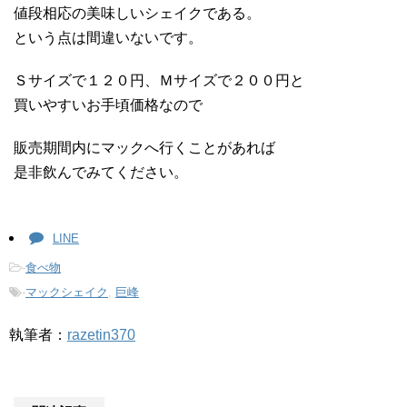
値段相応の美味しいシェイクである。
という点は間違いないです。
Ｓサイズで１２０円、Ｍサイズで２００円と
買いやすいお手頃価格なので
販売期間内にマックへ行くことがあれば
是非飲んでみてください。
LINE
-
食べ物
-
マックシェイク
,
巨峰
執筆者：
razetin370