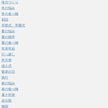
体力づくり
冬の悩み
冬の食べ物
初詣
卒業式、卒園式
夏の悩み
夏の雑学
夏の食べ物
年末年始
引っ越し
恵方巻
成人式
敬老の日
旅行
春の悩み
春の食べ物
暑さ対策
未分類
梅雨