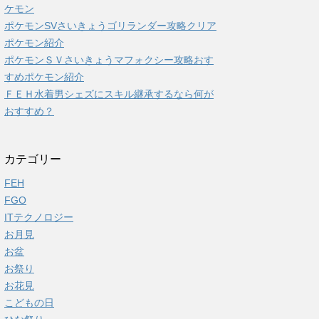
ケモン
ポケモンSVさいきょうゴリランダー攻略クリア
ポケモン紹介
ポケモンＳＶさいきょうマフォクシー攻略おす
すめポケモン紹介
ＦＥＨ水着男シェズにスキル継承するなら何が
おすすめ？
カテゴリー
FEH
FGO
ITテクノロジー
お月見
お盆
お祭り
お花見
こどもの日