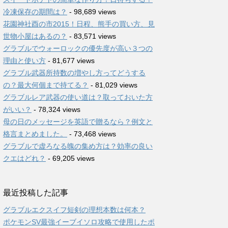
冷凍保存の期間は？
- 98,689 views
花園神社酉の市2015！日程、熊手の買い方、見
世物小屋はあるの？
- 83,571 views
グラブルでウォーロックの優先度が高い３つの
理由と使い方
- 81,677 views
グラブル武器所持数の増やし方ってどうする
の？最大何個まで持てる？
- 81,029 views
グラブルレア武器の使い道は？取っておいた方
がいい？
- 78,324 views
母の日のメッセージを英語で贈るなら？例文と
格言まとめました。
- 73,468 views
グラブルで虚ろなる魄の集め方は？効率の良い
クエはどれ？
- 69,205 views
最近投稿した記事
グラブルエクスイフ短剣の理想本数は何本？
ポケモンSV最強イーブイソロ攻略で使用したポ