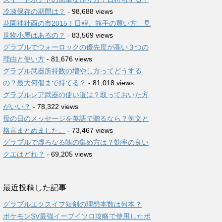
冷凍保存の期間は？
- 98,688 views
花園神社酉の市2015！日程、熊手の買い方、見
世物小屋はあるの？
- 83,569 views
グラブルでウォーロックの優先度が高い３つの
理由と使い方
- 81,676 views
グラブル武器所持数の増やし方ってどうする
の？最大何個まで持てる？
- 81,018 views
グラブルレア武器の使い道は？取っておいた方
がいい？
- 78,322 views
母の日のメッセージを英語で贈るなら？例文と
格言まとめました。
- 73,467 views
グラブルで虚ろなる魄の集め方は？効率の良い
クエはどれ？
- 69,205 views
最近投稿した記事
グラブルエクスイフ短剣の理想本数は何本？
ポケモンSV最強イーブイソロ攻略で使用したポ