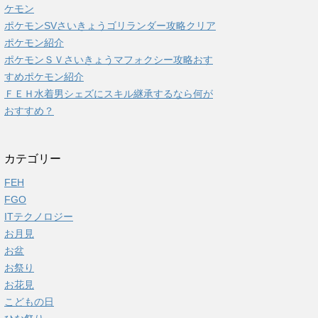
ケモン
ポケモンSVさいきょうゴリランダー攻略クリア
ポケモン紹介
ポケモンＳＶさいきょうマフォクシー攻略おす
すめポケモン紹介
ＦＥＨ水着男シェズにスキル継承するなら何が
おすすめ？
カテゴリー
FEH
FGO
ITテクノロジー
お月見
お盆
お祭り
お花見
こどもの日