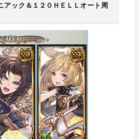
ニアック＆１２０ＨＥＬＬオート周