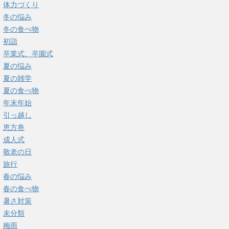
体力づくり
冬の悩み
冬の食べ物
初詣
卒業式、卒園式
夏の悩み
夏の雑学
夏の食べ物
年末年始
引っ越し
恵方巻
成人式
敬老の日
旅行
春の悩み
春の食べ物
暑さ対策
未分類
梅雨