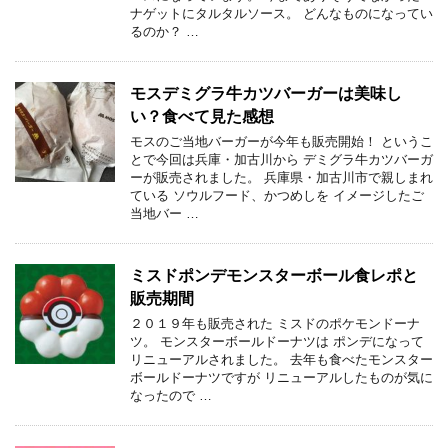
ナゲットにタルタルソース。 どんなものになってい
るのか？ …
モスデミグラ牛カツバーガーは美味し
い？食べて見た感想
モスのご当地バーガーが今年も販売開始！ というこ
とで今回は兵庫・加古川から デミグラ牛カツバーガ
ーが販売されました。 兵庫県・加古川市で親しまれ
ている ソウルフード、かつめしを イメージしたご
当地バー …
ミスドポンデモンスターボール食レポと
販売期間
２０１９年も販売された ミスドのポケモンドーナ
ツ。 モンスターボールドーナツは ポンデになって
リニューアルされました。 去年も食べたモンスター
ボールドーナツですが リニューアルしたものが気に
なったので …