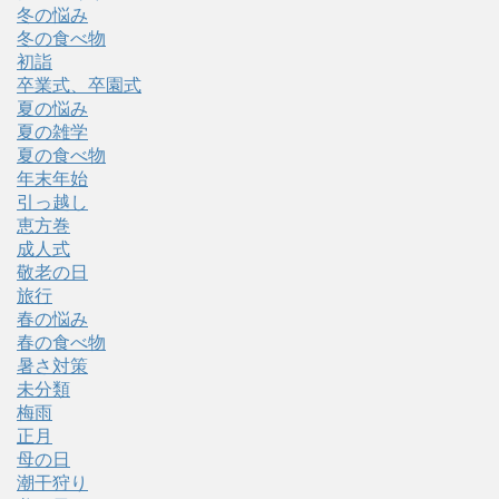
冬の悩み
冬の食べ物
初詣
卒業式、卒園式
夏の悩み
夏の雑学
夏の食べ物
年末年始
引っ越し
恵方巻
成人式
敬老の日
旅行
春の悩み
春の食べ物
暑さ対策
未分類
梅雨
正月
母の日
潮干狩り