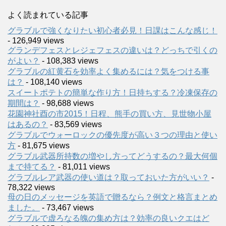
よく読まれている記事
グラブルで強くなりたい初心者必見！日課はこんな感じ！
- 126,949 views
グランデフェスとレジェフェスの違いは？どっちで引くの
がよい？
- 108,383 views
グラブルの紅黄石を効率よく集めるには？気をつける事
は？
- 108,140 views
スイートポテトの簡単な作り方！日持ちする？冷凍保存の
期間は？
- 98,688 views
花園神社酉の市2015！日程、熊手の買い方、見世物小屋
はあるの？
- 83,569 views
グラブルでウォーロックの優先度が高い３つの理由と使い
方
- 81,675 views
グラブル武器所持数の増やし方ってどうするの？最大何個
まで持てる？
- 81,011 views
グラブルレア武器の使い道は？取っておいた方がいい？
-
78,322 views
母の日のメッセージを英語で贈るなら？例文と格言まとめ
ました。
- 73,467 views
グラブルで虚ろなる魄の集め方は？効率の良いクエはど