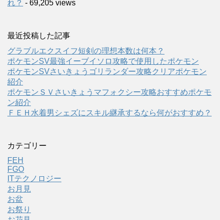
れ？
- 69,205 views
最近投稿した記事
グラブルエクスイフ短剣の理想本数は何本？
ポケモンSV最強イーブイソロ攻略で使用したポケモン
ポケモンSVさいきょうゴリランダー攻略クリアポケモン
紹介
ポケモンＳＶさいきょうマフォクシー攻略おすすめポケモ
ン紹介
ＦＥＨ水着男シェズにスキル継承するなら何がおすすめ？
カテゴリー
FEH
FGO
ITテクノロジー
お月見
お盆
お祭り
お花見