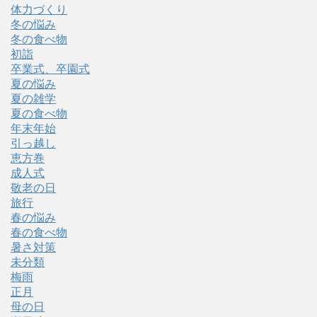
体力づくり
冬の悩み
冬の食べ物
初詣
卒業式、卒園式
夏の悩み
夏の雑学
夏の食べ物
年末年始
引っ越し
恵方巻
成人式
敬老の日
旅行
春の悩み
春の食べ物
暑さ対策
未分類
梅雨
正月
母の日