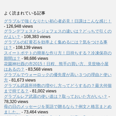
よく読まれている記事
グラブルで強くなりたい初心者必見！日課はこんな感じ！
- 126,948 views
グランデフェスとレジェフェスの違いは？どっちで引くの
がよい？
- 108,383 views
グラブルの紅黄石を効率よく集めるには？気をつける事
は？
- 108,139 views
スイートポテトの簡単な作り方！日持ちする？冷凍保存の
期間は？
- 98,686 views
花園神社酉の市2015！日程、熊手の買い方、見世物小屋
はあるの？
- 83,568 views
グラブルでウォーロックの優先度が高い３つの理由と使い
方
- 81,673 views
グラブル武器所持数の増やし方ってどうするの？最大何個
まで持てる？
- 81,002 views
グラブルレア武器の使い道は？取っておいた方がいい？
-
78,320 views
母の日のメッセージを英語で贈るなら？例文と格言まとめ
ました。
- 73,464 views