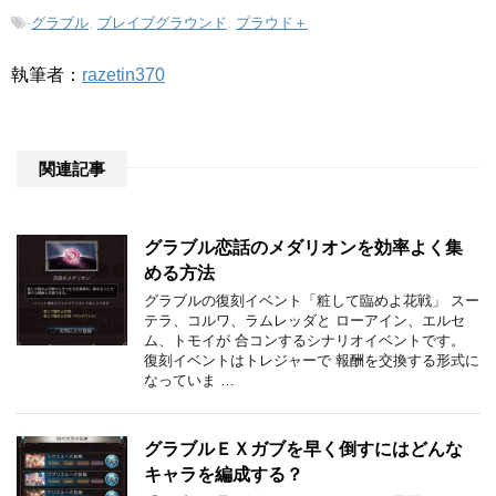
-
グラブル
,
ブレイブグラウンド
,
プラウド＋
執筆者：
razetin370
関連記事
グラブル恋話のメダリオンを効率よく集
める方法
グラブルの復刻イベント「粧して臨めよ花戦」 スー
テラ、コルワ、ラムレッダと ローアイン、エルセ
ム、トモイが 合コンするシナリオイベントです。
復刻イベントはトレジャーで 報酬を交換する形式に
なっていま …
グラブルＥＸガブを早く倒すにはどんな
キャラを編成する？