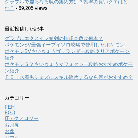
グラブルで虚ろなる魄の集め方は？効率の良いクエはど
れ？
- 69,205 views
最近投稿した記事
グラブルエクスイフ短剣の理想本数は何本？
ポケモンSV最強イーブイソロ攻略で使用したポケモン
ポケモンSVさいきょうゴリランダー攻略クリアポケモン
紹介
ポケモンＳＶさいきょうマフォクシー攻略おすすめポケモ
ン紹介
ＦＥＨ水着男シェズにスキル継承するなら何がおすすめ？
カテゴリー
FEH
FGO
ITテクノロジー
お月見
お盆
お祭り