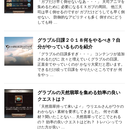
「ガブだけ早く倒せないなあ・・・」 天司アニマを
集めるために 必要になるＥＸガブの周回。 他三天
司は早く倒せるのですが ガブだけどうしても早く倒
せない。 防御的なアビリティも多く 倒すのにどう
しても時 …
グラブル日課２０１８何をやるべき？自
分がやっているものを紹介
「グラブルの日課多すぎ・・・」 コンテンツが追加
されるたびに 次々と増えていくグラブルの日課。
正直全てやっていくのが かなり大変だと思います。
できるだけ絞って日課を やりたいところですが 何
をやっ …
グラブルの天然翡翠を集める効率の良い
クエストは？
「天然翡翠持って来いよ♂」 ウリエルさんがワケの
わからない 素材を要求してきました。 何その素
材？聞いたことない… 天然翡翠ってどこでとれる
の？ 効率の良いクエストはどれ？ トレハンってつ
けた方が良い …