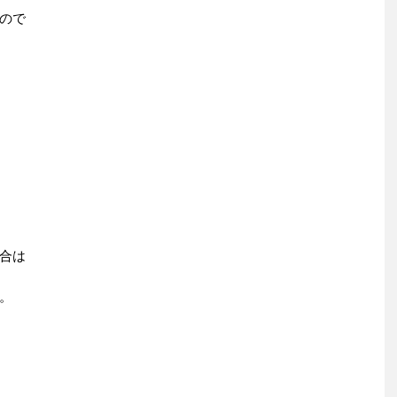
ので
合は
。