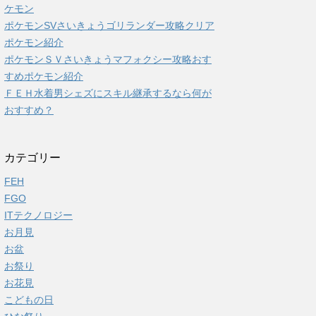
ケモン
ポケモンSVさいきょうゴリランダー攻略クリア
ポケモン紹介
ポケモンＳＶさいきょうマフォクシー攻略おす
すめポケモン紹介
ＦＥＨ水着男シェズにスキル継承するなら何が
おすすめ？
カテゴリー
FEH
FGO
ITテクノロジー
お月見
お盆
お祭り
お花見
こどもの日