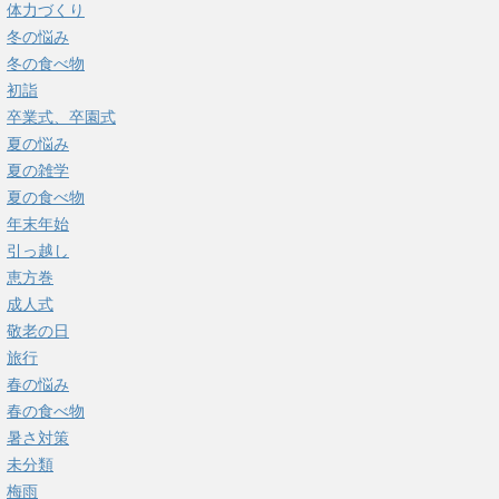
体力づくり
冬の悩み
冬の食べ物
初詣
卒業式、卒園式
夏の悩み
夏の雑学
夏の食べ物
年末年始
引っ越し
恵方巻
成人式
敬老の日
旅行
春の悩み
春の食べ物
暑さ対策
未分類
梅雨