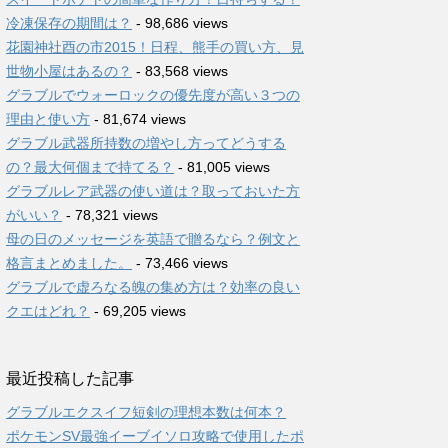
冷凍保存の期間は？
- 98,686 views
花園神社酉の市2015！日程、熊手の買い方、見
世物小屋はあるの？
- 83,568 views
グラブルでウォーロックの優先度が高い３つの
理由と使い方
- 81,674 views
グラブル武器所持数の増やし方ってどうする
の？最大何個まで持てる？
- 81,005 views
グラブルレア武器の使い道は？取っておいた方
がいい？
- 78,321 views
母の日のメッセージを英語で贈るなら？例文と
格言まとめました。
- 73,466 views
グラブルで虚ろなる魄の集め方は？効率の良い
クエはどれ？
- 69,205 views
最近投稿した記事
グラブルエクスイフ短剣の理想本数は何本？
ポケモンSV最強イーブイソロ攻略で使用したポ