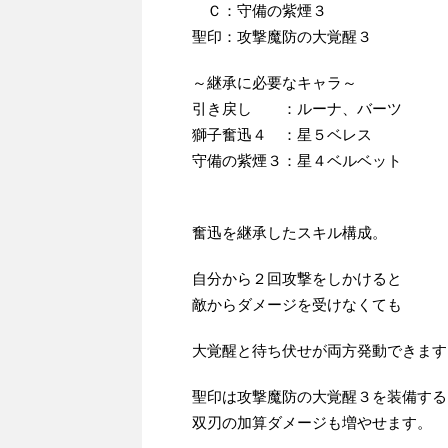
Ｃ：守備の紫煙３
聖印：攻撃魔防の大覚醒３
～継承に必要なキャラ～
引き戻し ：ルーナ、バーツ
獅子奮迅４ ：星５ベレス
守備の紫煙３：星４ベルベット
奮迅を継承したスキル構成。
自分から２回攻撃をしかけると
敵からダメージを受けなくても
大覚醒と待ち伏せが両方発動できます
聖印は攻撃魔防の大覚醒３を装備する
双刃の加算ダメージも増やせます。