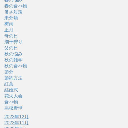
春の食べ物
暑さ対策
未分類
梅雨
正月
母の日
潮干狩り
父の日
秋の悩み
秋の雑学
秋の食べ物
節分
節約方法
紅葉
結婚式
花火大会
食べ物
高校野球
2023年12月
2023年11月