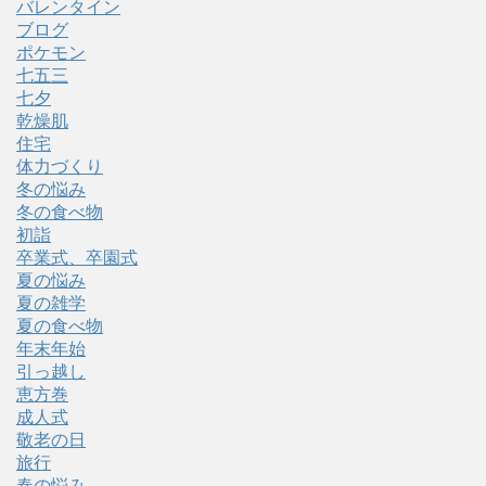
バレンタイン
ブログ
ポケモン
七五三
七夕
乾燥肌
住宅
体力づくり
冬の悩み
冬の食べ物
初詣
卒業式、卒園式
夏の悩み
夏の雑学
夏の食べ物
年末年始
引っ越し
恵方巻
成人式
敬老の日
旅行
春の悩み