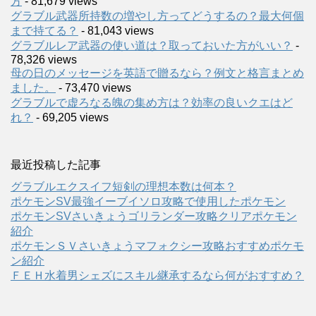
方
- 81,679 views
グラブル武器所持数の増やし方ってどうするの？最大何個
まで持てる？
- 81,043 views
グラブルレア武器の使い道は？取っておいた方がいい？
-
78,326 views
母の日のメッセージを英語で贈るなら？例文と格言まとめ
ました。
- 73,470 views
グラブルで虚ろなる魄の集め方は？効率の良いクエはど
れ？
- 69,205 views
最近投稿した記事
グラブルエクスイフ短剣の理想本数は何本？
ポケモンSV最強イーブイソロ攻略で使用したポケモン
ポケモンSVさいきょうゴリランダー攻略クリアポケモン
紹介
ポケモンＳＶさいきょうマフォクシー攻略おすすめポケモ
ン紹介
ＦＥＨ水着男シェズにスキル継承するなら何がおすすめ？