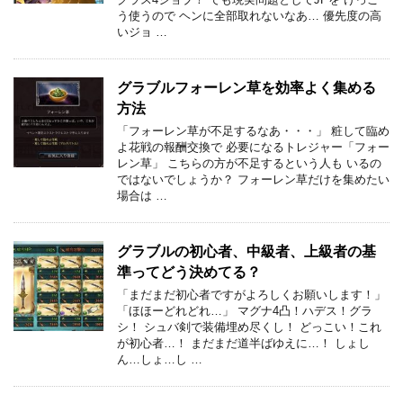
う使うので ヘンに全部取れないなあ… 優先度の高
いジョ …
グラブルフォーレン草を効率よく集める
方法
「フォーレン草が不足するなあ・・・」 粧して臨め
よ花戦の報酬交換で 必要になるトレジャー「フォー
レン草」 こちらの方が不足するという人も いるの
ではないでしょうか？ フォーレン草だけを集めたい
場合は …
グラブルの初心者、中級者、上級者の基
準ってどう決めてる？
「まだまだ初心者ですがよろしくお願いします！」
「ほほーどれどれ…」 マグナ4凸！ハデス！グラ
シ！ シュバ剣で装備埋め尽くし！ どっこい！これ
が初心者…！ まだまだ道半ばゆえに…！ しょし
ん…しょ…し …