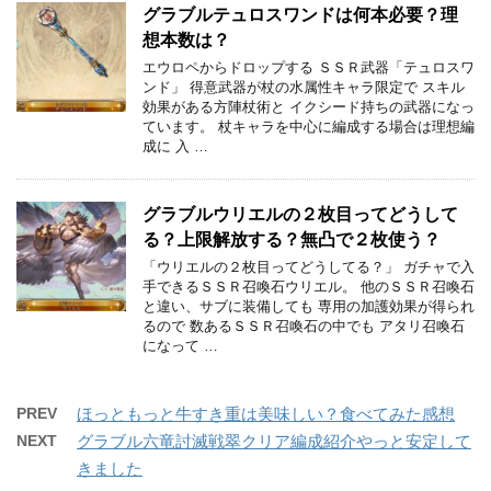
グラブルテュロスワンドは何本必要？理
想本数は？
エウロペからドロップする ＳＳＲ武器「テュロスワ
ンド」 得意武器が杖の水属性キャラ限定で スキル
効果がある方陣杖術と イクシード持ちの武器になっ
ています。 杖キャラを中心に編成する場合は理想編
成に 入 …
グラブルウリエルの２枚目ってどうして
る？上限解放する？無凸で２枚使う？
「ウリエルの２枚目ってどうしてる？」 ガチャで入
手できるＳＳＲ召喚石ウリエル。 他のＳＳＲ召喚石
と違い、サブに装備しても 専用の加護効果が得られ
るので 数あるＳＳＲ召喚石の中でも アタリ召喚石
になって …
PREV
ほっともっと牛すき重は美味しい？食べてみた感想
NEXT
グラブル六竜討滅戦翠クリア編成紹介やっと安定して
きました