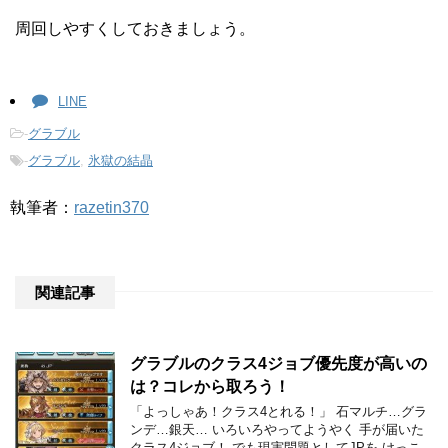
周回しやすくしておきましょう。
LINE
-
グラブル
-
グラブル
,
氷獄の結晶
執筆者：
razetin370
関連記事
グラブルのクラス4ジョブ優先度が高いの
は？コレから取ろう！
「よっしゃあ！クラス4とれる！」 石マルチ…グラ
ンデ…銀天… いろいろやってようやく 手が届いた
クラス4ジョブ！ でも現実問題としてJPを けっこ