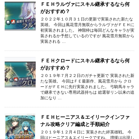
ＦＥＨラルヴァにスキル継承するなら何
がおすすめ？
２０２２年１０月３１日の更新で実装された新たな
英雄。 今回は風花雪月無双からラルヴァがＦＥＨに
初実装されました。 神階枠は毎回どんなキャラが実
装されるか予想しているのですが 風花雪月無双から
実装される …
ＦＥＨクロードにスキル継承するなら何
がおすすめ？
２０１９年７月２２日のガチャ更新で 実装された新
たな英雄。 今回はＦＥ最新作、風花雪月から クロ
ードがＦＥＨに先行実装されました。 弓騎馬キャラ
で継承できない専用武器持ちは 総選挙リン以来の追
加になり …
ＦＥＨヒーニアス＆エイリークインファ
ナル攻略クリア編成と手順紹介
２０１９年１２月４日に 実装された絆英雄戦。 今
回はヒーニアス＆エイリークですね。 増援は出現し