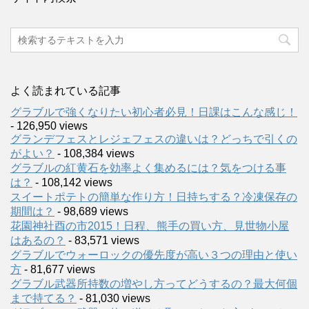
よく読まれている記事
グラブルで強くなりたい初心者必見！日課はこんな感じ！
- 126,950 views
グランデフェスとレジェフェスの違いは？どっちで引くの
がよい？
- 108,384 views
グラブルの紅黄石を効率よく集めるには？気をつける事
は？
- 108,142 views
スイートポテトの簡単な作り方！日持ちする？冷凍保存の
期間は？
- 98,689 views
花園神社酉の市2015！日程、熊手の買い方、見世物小屋
はあるの？
- 83,571 views
グラブルでウォーロックの優先度が高い３つの理由と使い
方
- 81,677 views
グラブル武器所持数の増やし方ってどうするの？最大何個
まで持てる？
- 81,030 views