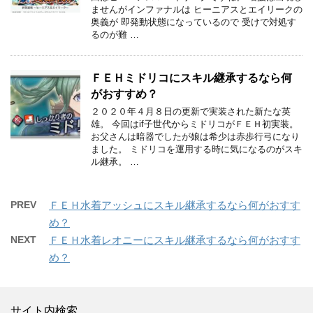
ませんがインファナルは ヒーニアスとエイリークの
奥義が 即発動状態になっているので 受けで対処す
るのが難 …
ＦＥＨミドリコにスキル継承するなら何
がおすすめ？
２０２０年４月８日の更新で実装された新たな英
雄。 今回はif子世代からミドリコがＦＥＨ初実装。
お父さんは暗器でしたが娘は希少は赤歩行弓になり
ました。 ミドリコを運用する時に気になるのがスキ
ル継承。 …
PREV
ＦＥＨ水着アッシュにスキル継承するなら何がおすす
め？
NEXT
ＦＥＨ水着レオニーにスキル継承するなら何がおすす
め？
サイト内検索