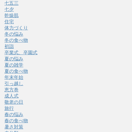
七五三
七夕
乾燥肌
住宅
体力づくり
冬の悩み
冬の食べ物
初詣
卒業式、卒園式
夏の悩み
夏の雑学
夏の食べ物
年末年始
引っ越し
恵方巻
成人式
敬老の日
旅行
春の悩み
春の食べ物
暑さ対策