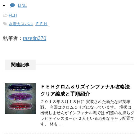
LINE
-
FEH
-
水着カスパル
,
ＦＥＨ
執筆者：
razetin370
関連記事
ＦＥＨクロム＆リズインファナル攻略法
クリア編成と手順紹介
２０１８年３月１８日に 実装された新たな絆英雄
戦。 今回はクロム＆リズになっています。 増援は
出現しませんがインファナル戦では 幻惑の杖持ちグ
ラビティシスターが ２人もいる厄介なキャラ配置で
す。 林も …