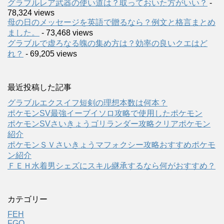
グラブルレア武器の使い道は？取っておいた方がいい？
-
78,324 views
母の日のメッセージを英語で贈るなら？例文と格言まとめ
ました。
- 73,468 views
グラブルで虚ろなる魄の集め方は？効率の良いクエはど
れ？
- 69,205 views
最近投稿した記事
グラブルエクスイフ短剣の理想本数は何本？
ポケモンSV最強イーブイソロ攻略で使用したポケモン
ポケモンSVさいきょうゴリランダー攻略クリアポケモン
紹介
ポケモンＳＶさいきょうマフォクシー攻略おすすめポケモ
ン紹介
ＦＥＨ水着男シェズにスキル継承するなら何がおすすめ？
カテゴリー
FEH
FGO