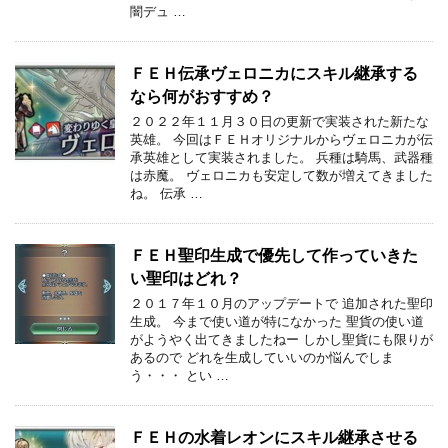
闇デュ …
ＦＥＨ伝承ヴェロニカにスキル継承する
なら何がおすすめ？
２０２２年１１月３０日の更新で実装された新たな
英雄。 今回はＦＥＨオリジナルからヴェロニカが伝
承英雄として実装されました。 兵種は騎馬、武器種
は赤魔。 ヴェロニカも安定して数が増えてきました
ね。 伝承 …
ＦＥＨ聖印生成で優先して作っていきた
い聖印はどれ？
２０１７年１０月のアップデートで 追加された聖印
生成。 今まで使い道が特になかった 聖貨の使い道
がようやく出てきましたねー しかし聖貨にも限りが
あるので どれを生成していいのか悩んでしま
う・・・ とい …
ＦＥＨの水着レオンにスキル継承させる