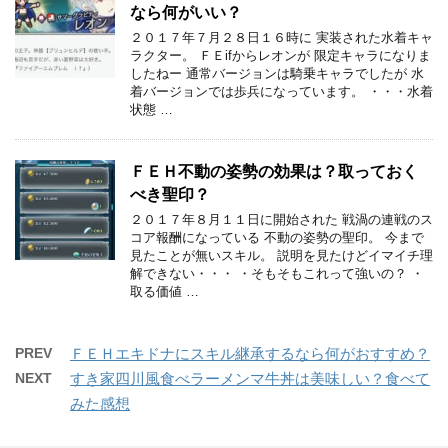
なら何がいい？
２０１７年７月２８日１６時に 実装された水着キャ
ラクター。 ＦＥifからレオンが 限定キャラになりま
したねー 通常バージョンは騎乗キャラでしたが 水
着バージョンでは歩兵になっています。 ・・・水着
状態 …
ＦＥＨ不動の姿勢の効果は？取っておく
べき聖印？
２０１７年８月１１日に開始された 戦渦の連戦のス
コア報酬になっている 不動の姿勢の聖印。 今まで
見たことが無いスキル。 説明を見たけどイマイチ理
解できない・・・ ・そもそもこれって強いの？ ・
取る価値 …
PREV
ＦＥＨエキドナにスキル継承するなら何がおすすめ？
NEXT
すき家四川風食べラーメンマ牛丼は美味しい？食べて
みた感想