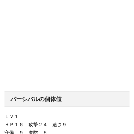
パーシバルの個体値
ＬＶ１
ＨＰ１６ 攻撃２４ 速さ９
守備 ９ 魔防 ５