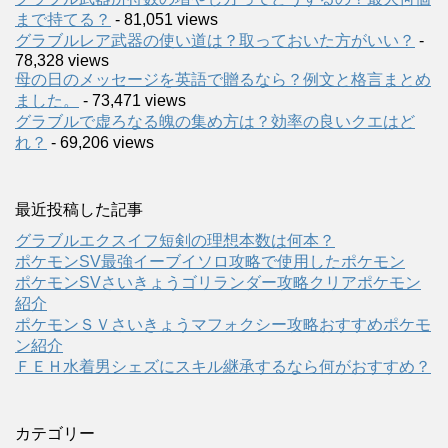
まで持てる？
- 81,051 views
グラブルレア武器の使い道は？取っておいた方がいい？
-
78,328 views
母の日のメッセージを英語で贈るなら？例文と格言まとめ
ました。
- 73,471 views
グラブルで虚ろなる魄の集め方は？効率の良いクエはど
れ？
- 69,206 views
最近投稿した記事
グラブルエクスイフ短剣の理想本数は何本？
ポケモンSV最強イーブイソロ攻略で使用したポケモン
ポケモンSVさいきょうゴリランダー攻略クリアポケモン
紹介
ポケモンＳＶさいきょうマフォクシー攻略おすすめポケモ
ン紹介
ＦＥＨ水着男シェズにスキル継承するなら何がおすすめ？
カテゴリー