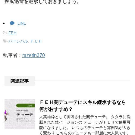
疾風迅雷を継承しておきましょう。
LINE
-
FEH
-
パーシバル
,
ＦＥＨ
執筆者：
razetin370
関連記事
ＦＥＨ闇デューテにスキル継承するなら
何がおすすめ？
大英雄枠として実装された闇デューテ。 タタラに洗
脳された敵バージョンの デューテがＦＥＨで使用可
能になりました。 いつものデューテと雰囲気が大き
く変わり こちらのデューテも一部層に大人気です。