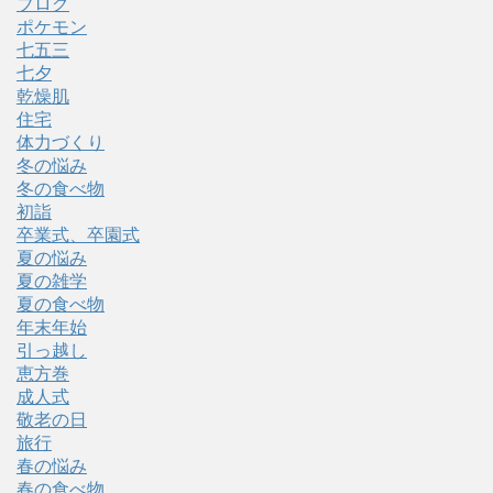
ブログ
ポケモン
七五三
七夕
乾燥肌
住宅
体力づくり
冬の悩み
冬の食べ物
初詣
卒業式、卒園式
夏の悩み
夏の雑学
夏の食べ物
年末年始
引っ越し
恵方巻
成人式
敬老の日
旅行
春の悩み
春の食べ物