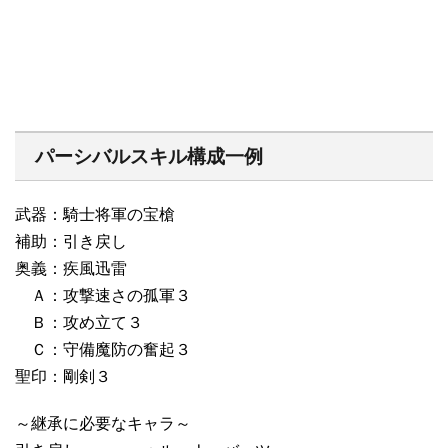
パーシバルスキル構成一例
武器：騎士将軍の宝槍
補助：引き戻し
奥義：疾風迅雷
Ａ：攻撃速さの孤軍３
Ｂ：攻め立て３
Ｃ：守備魔防の奮起３
聖印：剛剣３
～継承に必要なキャラ～