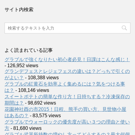
サイト内検索
よく読まれている記事
グラブルで強くなりたい初心者必見！日課はこんな感じ！
- 126,952 views
グランデフェスとレジェフェスの違いは？どっちで引くの
がよい？
- 108,388 views
グラブルの紅黄石を効率よく集めるには？気をつける事
は？
- 108,146 views
スイートポテトの簡単な作り方！日持ちする？冷凍保存の
期間は？
- 98,692 views
花園神社酉の市2015！日程、熊手の買い方、見世物小屋
はあるの？
- 83,575 views
グラブルでウォーロックの優先度が高い３つの理由と使い
方
- 81,680 views
グラブル武器所持数の増やし方ってどうするの？最大何個