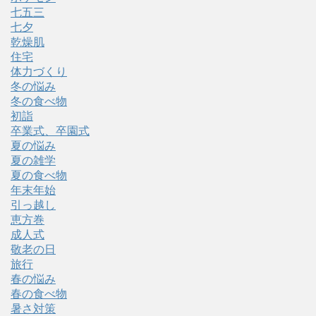
七五三
七夕
乾燥肌
住宅
体力づくり
冬の悩み
冬の食べ物
初詣
卒業式、卒園式
夏の悩み
夏の雑学
夏の食べ物
年末年始
引っ越し
恵方巻
成人式
敬老の日
旅行
春の悩み
春の食べ物
暑さ対策