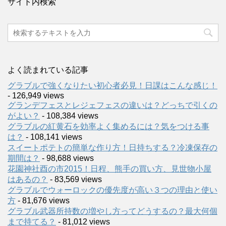
サイト内検索
よく読まれている記事
グラブルで強くなりたい初心者必見！日課はこんな感じ！
- 126,949 views
グランデフェスとレジェフェスの違いは？どっちで引くの
がよい？
- 108,384 views
グラブルの紅黄石を効率よく集めるには？気をつける事
は？
- 108,141 views
スイートポテトの簡単な作り方！日持ちする？冷凍保存の
期間は？
- 98,688 views
花園神社酉の市2015！日程、熊手の買い方、見世物小屋
はあるの？
- 83,569 views
グラブルでウォーロックの優先度が高い３つの理由と使い
方
- 81,676 views
グラブル武器所持数の増やし方ってどうするの？最大何個
まで持てる？
- 81,012 views