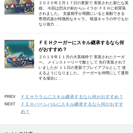
２０２０年２月１７日の更新で 実装された新たな英
雄。 今回は烈火の剣からレイラが ＦＥＨに初実装
されました。 支援相手が周囲にいると発動できる
専用武器が特徴的なキャラ。 暗器キャラの中でもか
なり強力 …
ＦＥＨクーガーにスキル継承するなら何
がおすすめ？
２０１９年１１月の大英雄枠で 実装されたクーガ
ー。 メインストーリーで敵として 先行実装されて
いましたが １１日の更新でプレイアブルとして 使
えるようになりました。 クーガーを仲間にして運用
する場合に …
PREV
ＦＥＨララムにスキル継承するなら何がおすすめ？
NEXT
ＦＥＨパーシバルにスキル継承するなら何がおすす
め？