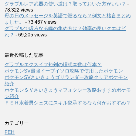
グラブルレア武器の使い道は？取っておいた方がいい？
-
78,322 views
母の日のメッセージを英語で贈るなら？例文と格言まとめ
ました。
- 73,467 views
グラブルで虚ろなる魄の集め方は？効率の良いクエはど
れ？
- 69,205 views
最近投稿した記事
グラブルエクスイフ短剣の理想本数は何本？
ポケモンSV最強イーブイソロ攻略で使用したポケモン
ポケモンSVさいきょうゴリランダー攻略クリアポケモン
紹介
ポケモンＳＶさいきょうマフォクシー攻略おすすめポケモ
ン紹介
ＦＥＨ水着男シェズにスキル継承するなら何がおすすめ？
カテゴリー
FEH