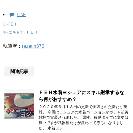
LINE
-
FEH
-
エキドナ
,
ＦＥＨ
執筆者：
razetin370
関連記事
ＦＥＨ水着ヨシュアにスキル継承するな
ら何がおすすめ？
２０２０年６月１８日の更新で実装された新たな英
雄。 今回はヨシュアの水着バージョンがガチャ超英
雄枠で実装されました。 属性、移動タイプに変更は
無いですが武器種だけが変わって赤弓になりまし
た。 水着ヨシ …