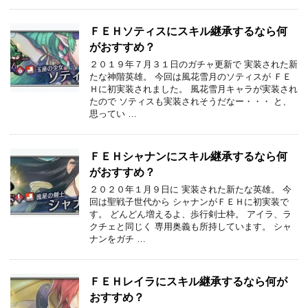
ＦＥＨソティスにスキル継承するなら何
がおすすめ？
２０１９年７月３１日のガチャ更新で 実装された新
たな神階英雄。 今回は風花雪月のソティスが ＦＥ
Ｈに初実装されました。 風花雪月キャラが実装され
たので ソティスも実装されそうだなー・・・ と、
思ってい …
ＦＥＨシャナンにスキル継承するなら何
がおすすめ？
２０２０年１月９日に 実装された新たな英雄。 今
回は聖戦子世代から シャナンがＦＥＨに初実装で
す。 どんどん増えるよ、歩行剣士枠。 アイラ、ラ
クチェと同じく 専用奥義も所持しています。 シャ
ナンをガチ …
ＦＥＨレイラにスキル継承するなら何が
おすすめ？