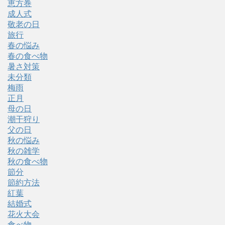
恵方巻
成人式
敬老の日
旅行
春の悩み
春の食べ物
暑さ対策
未分類
梅雨
正月
母の日
潮干狩り
父の日
秋の悩み
秋の雑学
秋の食べ物
節分
節約方法
紅葉
結婚式
花火大会
食べ物