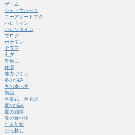
ゲーム
シャドウバース
ニーアオートマタ
ハロウィン
バレンタイン
ブログ
ポケモン
七五三
七夕
乾燥肌
住宅
体力づくり
冬の悩み
冬の食べ物
初詣
卒業式、卒園式
夏の悩み
夏の雑学
夏の食べ物
年末年始
引っ越し