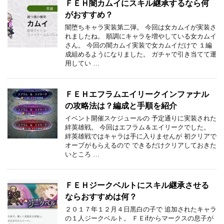
ＦＥＨ闇カムイにスキル継承するなら何
がおすすめ？
闇堕ちキャラ実装第二弾。 今回は女カムイが実装さ
れましたね。 順調にキャラを増やしている女カムイ
さん。 今回の闇カムイ実装で女カムイだけで １編
成組めるようになりました。 ガチャで引き当てて運
用してい …
ＦＥＨエフラムエイリークインファナル
の攻略法は？編成と手順を紹介
イベント開催スケジュールの 予定通りに実装された
絆英雄戦。 今回はエフラム＆エイリークでした。
絆英雄戦ではキャラは手に入りませんが 初クリアで
オーブがもらえるので できるだけクリアしておきた
いところ …
ＦＥＨジークベルトにスキル継承させる
ならおすすめは何？
２０１７年１２月４日黒白の子で 追加されたキャラ
の１人ジークベルト。 ＦＥifからマークスの息子が