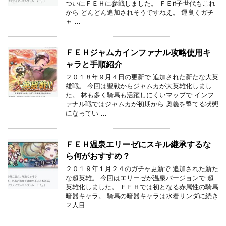
ついにＦＥＨに参戦しました。 ＦＥif子世代もこれ
から どんどん追加されそうですねえ。 運良くガチ
ャ …
ＦＥＨジャムカインファナル攻略使用キ
ャラと手順紹介
２０１８年９月４日の更新で 追加された新たな大英
雄戦。 今回は聖戦からジャムカが大英雄化しまし
た。 林も多く騎馬も活躍しにくいマップで インフ
ァナル戦ではジャムカが初期から 奥義を撃てる状態
になってい …
ＦＥＨ温泉エリーゼにスキル継承するな
ら何がおすすめ？
２０１９年１月２４のガチャ更新で 追加された新た
な超英雄。 今回はエリーゼが温泉バージョンで 超
英雄化しました。 ＦＥＨでは初となる赤属性の騎馬
暗器キャラ。 騎馬の暗器キャラは水着リンダに続き
２人目 …