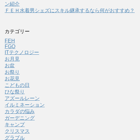
ン紹介
ＦＥＨ水着男シェズにスキル継承するなら何がおすすめ？
カテゴリー
FEH
FGO
ITテクノロジー
お月見
お盆
お祭り
お花見
こどもの日
ひな祭り
アズールレーン
イルミネーション
カラダの悩み
ガーデニング
キャンプ
クリスマス
グラブル