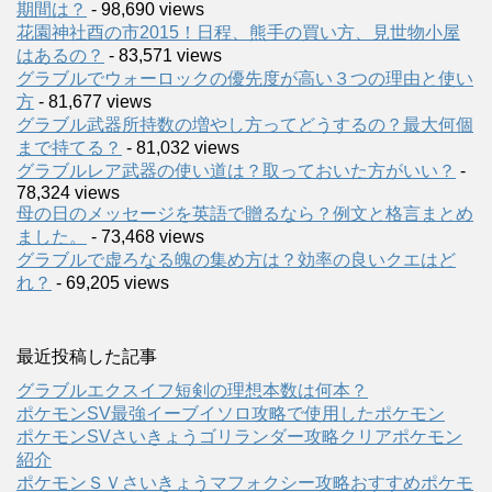
期間は？
- 98,690 views
花園神社酉の市2015！日程、熊手の買い方、見世物小屋
はあるの？
- 83,571 views
グラブルでウォーロックの優先度が高い３つの理由と使い
方
- 81,677 views
グラブル武器所持数の増やし方ってどうするの？最大何個
まで持てる？
- 81,032 views
グラブルレア武器の使い道は？取っておいた方がいい？
-
78,324 views
母の日のメッセージを英語で贈るなら？例文と格言まとめ
ました。
- 73,468 views
グラブルで虚ろなる魄の集め方は？効率の良いクエはど
れ？
- 69,205 views
最近投稿した記事
グラブルエクスイフ短剣の理想本数は何本？
ポケモンSV最強イーブイソロ攻略で使用したポケモン
ポケモンSVさいきょうゴリランダー攻略クリアポケモン
紹介
ポケモンＳＶさいきょうマフォクシー攻略おすすめポケモ