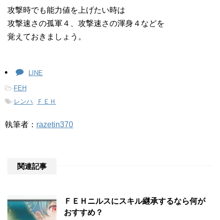
攻撃時でも能力値を上げたい時は
攻撃速さの孤軍４、攻撃速さの渾身４などを
覚えておきましょう。
LINE
-
FEH
-
レンハ
,
ＦＥＨ
執筆者：
razetin370
関連記事
ＦＥＨニルスにスキル継承するなら何が
おすすめ？