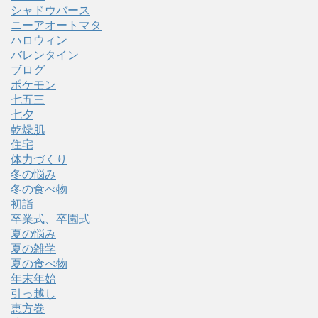
シャドウバース
ニーアオートマタ
ハロウィン
バレンタイン
ブログ
ポケモン
七五三
七夕
乾燥肌
住宅
体力づくり
冬の悩み
冬の食べ物
初詣
卒業式、卒園式
夏の悩み
夏の雑学
夏の食べ物
年末年始
引っ越し
恵方巻