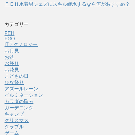
ＦＥＨ水着男シェズにスキル継承するなら何がおすすめ？
カテゴリー
FEH
FGO
ITテクノロジー
お月見
お盆
お祭り
お花見
こどもの日
ひな祭り
アズールレーン
イルミネーション
カラダの悩み
ガーデニング
キャンプ
クリスマス
グラブル
ゲーム