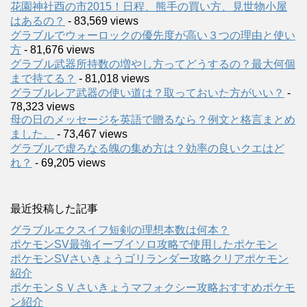
花園神社酉の市2015！日程、熊手の買い方、見世物小屋
はあるの？
- 83,569 views
グラブルでウォーロックの優先度が高い３つの理由と使い
方
- 81,676 views
グラブル武器所持数の増やし方ってどうするの？最大何個
まで持てる？
- 81,018 views
グラブルレア武器の使い道は？取っておいた方がいい？
-
78,323 views
母の日のメッセージを英語で贈るなら？例文と格言まとめ
ました。
- 73,467 views
グラブルで虚ろなる魄の集め方は？効率の良いクエはど
れ？
- 69,205 views
最近投稿した記事
グラブルエクスイフ短剣の理想本数は何本？
ポケモンSV最強イーブイソロ攻略で使用したポケモン
ポケモンSVさいきょうゴリランダー攻略クリアポケモン
紹介
ポケモンＳＶさいきょうマフォクシー攻略おすすめポケモ
ン紹介