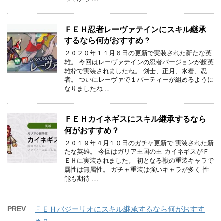
ＦＥＨ忍者レーヴァテインにスキル継承
するなら何がおすすめ？
２０２０年１１月６日の更新で実装された新たな英
雄。 今回はレーヴァテインの忍者バージョンが超英
雄枠で実装されましたね。 剣士、正月、水着、忍
者。 ついにレーヴァで１パーティーが組めるように
なりましたね …
ＦＥＨカイネギスにスキル継承するなら
何がおすすめ？
２０１９年４月１０日のガチャ更新で 実装された新
たな英雄。 今回はガリア王国の王 カイネギスがＦ
ＥＨに実装されました。 初となる獣の重装キャラで
属性は無属性。 ガチャ重装は強いキャラが多く 性
能も期待 …
PREV
ＦＥＨバジーリオにスキル継承するなら何がおすす