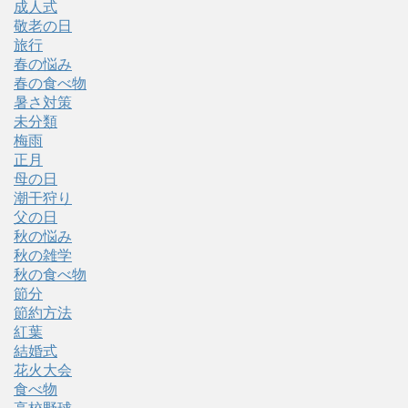
成人式
敬老の日
旅行
春の悩み
春の食べ物
暑さ対策
未分類
梅雨
正月
母の日
潮干狩り
父の日
秋の悩み
秋の雑学
秋の食べ物
節分
節約方法
紅葉
結婚式
花火大会
食べ物