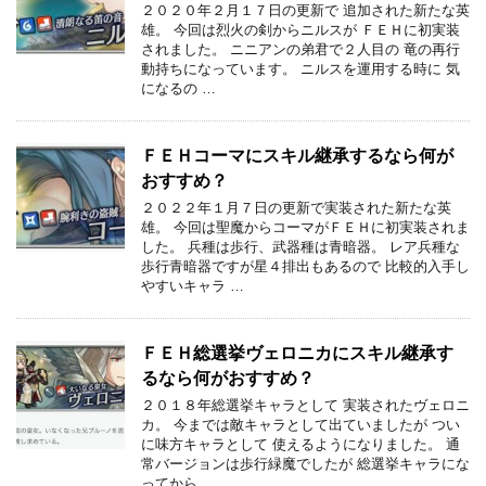
２０２０年２月１７日の更新で 追加された新たな英
雄。 今回は烈火の剣からニルスが ＦＥＨに初実装
されました。 ニニアンの弟君で２人目の 竜の再行
動持ちになっています。 ニルスを運用する時に 気
になるの …
ＦＥＨコーマにスキル継承するなら何が
おすすめ？
２０２２年１月７日の更新で実装された新たな英
雄。 今回は聖魔からコーマがＦＥＨに初実装されま
した。 兵種は歩行、武器種は青暗器。 レア兵種な
歩行青暗器ですが星４排出もあるので 比較的入手し
やすいキャラ …
ＦＥＨ総選挙ヴェロニカにスキル継承す
るなら何がおすすめ？
２０１８年総選挙キャラとして 実装されたヴェロニ
カ。 今までは敵キャラとして出ていましたが つい
に味方キャラとして 使えるようになりました。 通
常バージョンは歩行緑魔でしたが 総選挙キャラにな
ってから …