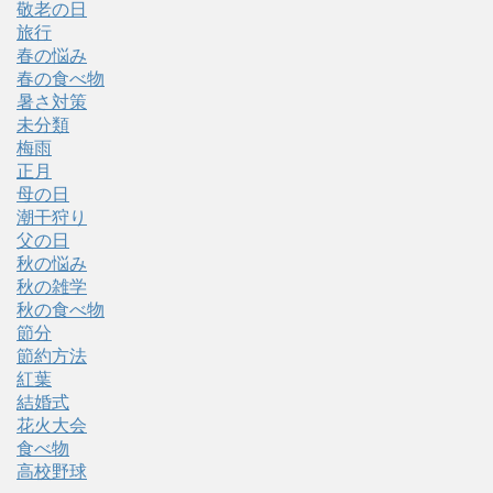
敬老の日
旅行
春の悩み
春の食べ物
暑さ対策
未分類
梅雨
正月
母の日
潮干狩り
父の日
秋の悩み
秋の雑学
秋の食べ物
節分
節約方法
紅葉
結婚式
花火大会
食べ物
高校野球