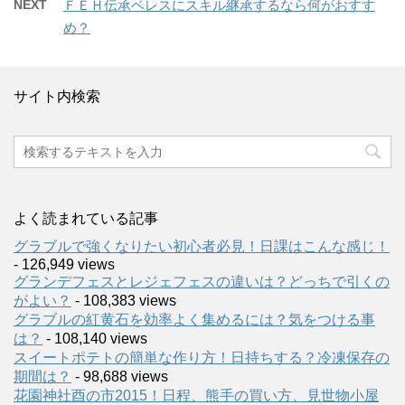
NEXT
ＦＥＨ伝承ベレスにスキル継承するなら何がおすす
め？
サイト内検索
よく読まれている記事
グラブルで強くなりたい初心者必見！日課はこんな感じ！
- 126,949 views
グランデフェスとレジェフェスの違いは？どっちで引くの
がよい？
- 108,383 views
グラブルの紅黄石を効率よく集めるには？気をつける事
は？
- 108,140 views
スイートポテトの簡単な作り方！日持ちする？冷凍保存の
期間は？
- 98,688 views
花園神社酉の市2015！日程、熊手の買い方、見世物小屋