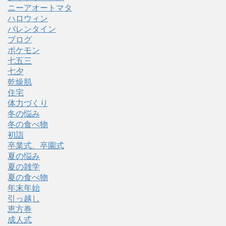
ニーアオートマタ
ハロウィン
バレンタイン
ブログ
ポケモン
七五三
七夕
乾燥肌
住宅
体力づくり
冬の悩み
冬の食べ物
初詣
卒業式、卒園式
夏の悩み
夏の雑学
夏の食べ物
年末年始
引っ越し
恵方巻
成人式