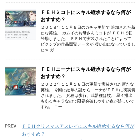
ＦＥＨミコトにスキル継承するなら何が
おすすめ？
２０１８年１１月９日のガチャ更新で 追加された新
たな英雄。 カムイのお母さんミコトが ＦＥＨで初
登場しました。 ＦＥＨで実装されたことによって
ピクシブの作品閲覧データが 凄い山になっていまし
たｗ ガ …
ＦＥＨニーナにスキル継承するなら何が
おすすめ？
２０２２年１１月１８日の更新で実装された新たな
英雄。 今回は紋章の謎からニーナがＦＥＨに初実装
されました。 兵種は歩行、武器種は杖。 星４排出
もあるキャラなので限界突破しやすい点が嬉しいで
すね。 ニー …
PREV
ＦＥＨクリスマスアスレイにスキル継承するなら何が
おすすめ？