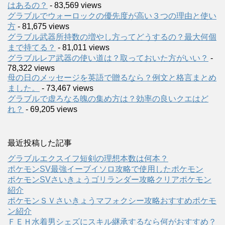
はあるの？
- 83,569 views
グラブルでウォーロックの優先度が高い３つの理由と使い
方
- 81,675 views
グラブル武器所持数の増やし方ってどうするの？最大何個
まで持てる？
- 81,011 views
グラブルレア武器の使い道は？取っておいた方がいい？
-
78,322 views
母の日のメッセージを英語で贈るなら？例文と格言まとめ
ました。
- 73,467 views
グラブルで虚ろなる魄の集め方は？効率の良いクエはど
れ？
- 69,205 views
最近投稿した記事
グラブルエクスイフ短剣の理想本数は何本？
ポケモンSV最強イーブイソロ攻略で使用したポケモン
ポケモンSVさいきょうゴリランダー攻略クリアポケモン
紹介
ポケモンＳＶさいきょうマフォクシー攻略おすすめポケモ
ン紹介
ＦＥＨ水着男シェズにスキル継承するなら何がおすすめ？