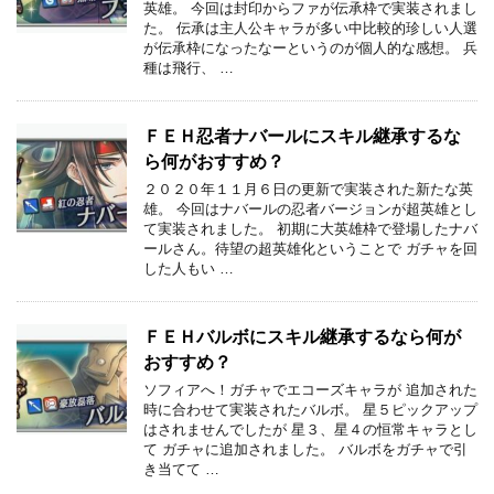
英雄。 今回は封印からファが伝承枠で実装されまし
た。 伝承は主人公キャラが多い中比較的珍しい人選
が伝承枠になったなーというのが個人的な感想。 兵
種は飛行、 …
ＦＥＨ忍者ナバールにスキル継承するな
ら何がおすすめ？
２０２０年１１月６日の更新で実装された新たな英
雄。 今回はナバールの忍者バージョンが超英雄とし
て実装されました。 初期に大英雄枠で登場したナバ
ールさん。待望の超英雄化ということで ガチャを回
した人もい …
ＦＥＨバルボにスキル継承するなら何が
おすすめ？
ソフィアへ！ガチャでエコーズキャラが 追加された
時に合わせて実装されたバルボ。 星５ピックアップ
はされませんでしたが 星３、星４の恒常キャラとし
て ガチャに追加されました。 バルボをガチャで引
き当てて …