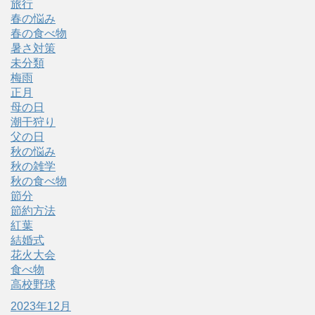
旅行
春の悩み
春の食べ物
暑さ対策
未分類
梅雨
正月
母の日
潮干狩り
父の日
秋の悩み
秋の雑学
秋の食べ物
節分
節約方法
紅葉
結婚式
花火大会
食べ物
高校野球
2023年12月