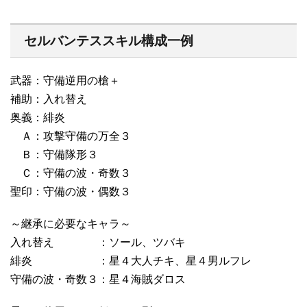
セルバンテススキル構成一例
武器：守備逆用の槍＋
補助：入れ替え
奥義：緋炎
Ａ：攻撃守備の万全３
Ｂ：守備隊形３
Ｃ：守備の波・奇数３
聖印：守備の波・偶数３
～継承に必要なキャラ～
入れ替え ：ソール、ツバキ
緋炎 ：星４大人チキ、星４男ルフレ
守備の波・奇数３：星４海賊ダロス