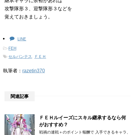
継承キャラに余裕があれば
攻撃隊形３、迎撃隊形３などを
覚えておきましょう。
LINE
-
FEH
-
セルバンテス
,
ＦＥＨ
執筆者：
razetin370
関連記事
ＦＥＨルイーズにスキル継承するなら何
がおすすめ？
戦禍の連戦＋のポイント報酬で 入手できるキャラ、