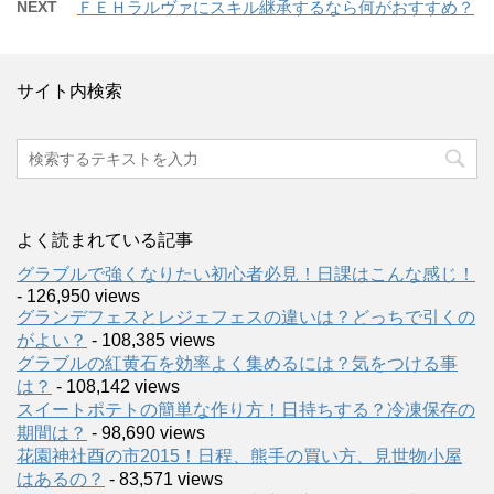
NEXT
ＦＥＨラルヴァにスキル継承するなら何がおすすめ？
サイト内検索
よく読まれている記事
グラブルで強くなりたい初心者必見！日課はこんな感じ！
- 126,950 views
グランデフェスとレジェフェスの違いは？どっちで引くの
がよい？
- 108,385 views
グラブルの紅黄石を効率よく集めるには？気をつける事
は？
- 108,142 views
スイートポテトの簡単な作り方！日持ちする？冷凍保存の
期間は？
- 98,690 views
花園神社酉の市2015！日程、熊手の買い方、見世物小屋
はあるの？
- 83,571 views