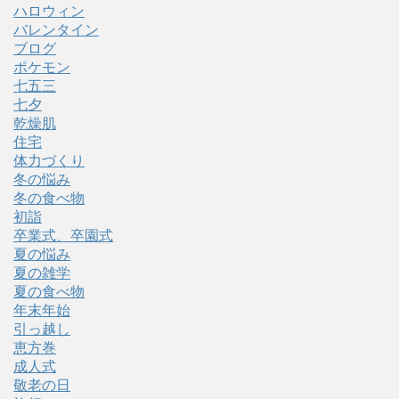
ハロウィン
バレンタイン
ブログ
ポケモン
七五三
七夕
乾燥肌
住宅
体力づくり
冬の悩み
冬の食べ物
初詣
卒業式、卒園式
夏の悩み
夏の雑学
夏の食べ物
年末年始
引っ越し
恵方巻
成人式
敬老の日