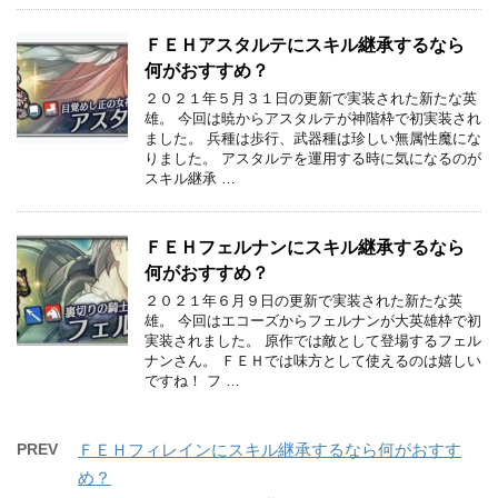
ＦＥＨアスタルテにスキル継承するなら
何がおすすめ？
２０２１年５月３１日の更新で実装された新たな英
雄。 今回は暁からアスタルテが神階枠で初実装され
ました。 兵種は歩行、武器種は珍しい無属性魔にな
りました。 アスタルテを運用する時に気になるのが
スキル継承 …
ＦＥＨフェルナンにスキル継承するなら
何がおすすめ？
２０２１年６月９日の更新で実装された新たな英
雄。 今回はエコーズからフェルナンが大英雄枠で初
実装されました。 原作では敵として登場するフェル
ナンさん。 ＦＥＨでは味方として使えるのは嬉しい
ですね！ フ …
PREV
ＦＥＨフィレインにスキル継承するなら何がおすす
め？