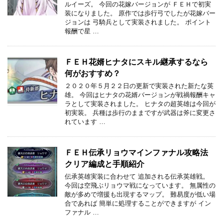
ルイーズ。 今回の花嫁バージョンが ＦＥＨで初実
装になりました。 原作では歩行弓でしたが花嫁バー
ジョンは 弓騎兵として実装されました。 ポイント
報酬で星 …
ＦＥＨ花婿ヒナタにスキル継承するなら
何がおすすめ？
２０２０年５月２２日の更新で実装された新たな英
雄。 今回はヒナタの花婿バージョンが戦禍報酬キャ
ラとして実装されました。 ヒナタの超英雄は今回が
初実装。 兵種は歩行のままですが武器は斧に変更さ
れています …
ＦＥＨ伝承リョウマインファナル攻略法
クリア編成と手順紹介
伝承英雄実装に合わせて 追加される伝承英雄戦。
今回は空飛ぶリョウマ戦になっています。 無属性の
敵が多めで増援も出現するマップ。 難易度が低い場
合であれば 簡単に処理することができますが イン
ファナル …