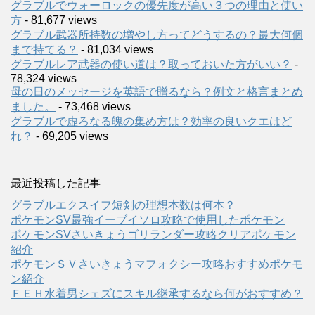
グラブルでウォーロックの優先度が高い３つの理由と使い
方
- 81,677 views
グラブル武器所持数の増やし方ってどうするの？最大何個
まで持てる？
- 81,034 views
グラブルレア武器の使い道は？取っておいた方がいい？
-
78,324 views
母の日のメッセージを英語で贈るなら？例文と格言まとめ
ました。
- 73,468 views
グラブルで虚ろなる魄の集め方は？効率の良いクエはど
れ？
- 69,205 views
最近投稿した記事
グラブルエクスイフ短剣の理想本数は何本？
ポケモンSV最強イーブイソロ攻略で使用したポケモン
ポケモンSVさいきょうゴリランダー攻略クリアポケモン
紹介
ポケモンＳＶさいきょうマフォクシー攻略おすすめポケモ
ン紹介
ＦＥＨ水着男シェズにスキル継承するなら何がおすすめ？