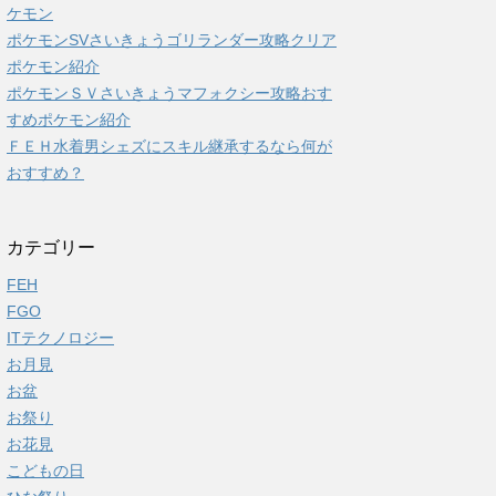
ケモン
ポケモンSVさいきょうゴリランダー攻略クリア
ポケモン紹介
ポケモンＳＶさいきょうマフォクシー攻略おす
すめポケモン紹介
ＦＥＨ水着男シェズにスキル継承するなら何が
おすすめ？
カテゴリー
FEH
FGO
ITテクノロジー
お月見
お盆
お祭り
お花見
こどもの日