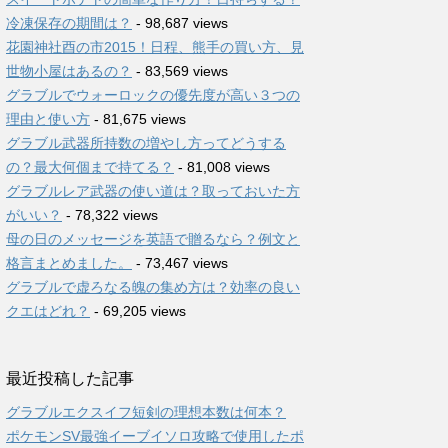
冷凍保存の期間は？
- 98,687 views
花園神社酉の市2015！日程、熊手の買い方、見
世物小屋はあるの？
- 83,569 views
グラブルでウォーロックの優先度が高い３つの
理由と使い方
- 81,675 views
グラブル武器所持数の増やし方ってどうする
の？最大何個まで持てる？
- 81,008 views
グラブルレア武器の使い道は？取っておいた方
がいい？
- 78,322 views
母の日のメッセージを英語で贈るなら？例文と
格言まとめました。
- 73,467 views
グラブルで虚ろなる魄の集め方は？効率の良い
クエはどれ？
- 69,205 views
最近投稿した記事
グラブルエクスイフ短剣の理想本数は何本？
ポケモンSV最強イーブイソロ攻略で使用したポ