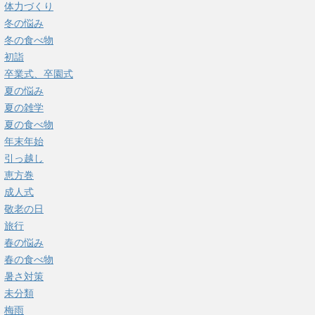
体力づくり
冬の悩み
冬の食べ物
初詣
卒業式、卒園式
夏の悩み
夏の雑学
夏の食べ物
年末年始
引っ越し
恵方巻
成人式
敬老の日
旅行
春の悩み
春の食べ物
暑さ対策
未分類
梅雨