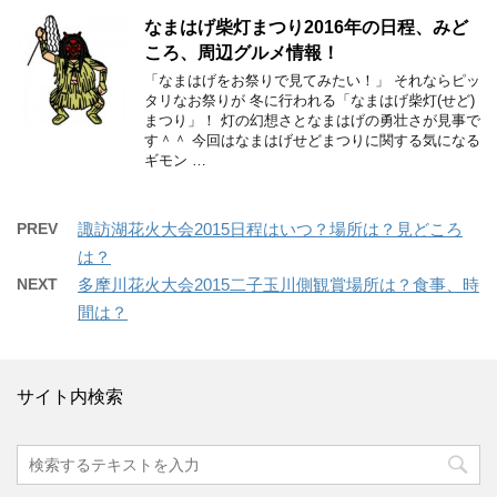
なまはげ柴灯まつり2016年の日程、みど
ころ、周辺グルメ情報！
「なまはげをお祭りで見てみたい！」 それならピッ
タリなお祭りが 冬に行われる「なまはげ柴灯(せど)
まつり」！ 灯の幻想さとなまはげの勇壮さが見事で
す＾＾ 今回はなまはげせどまつりに関する気になる
ギモン …
PREV
諏訪湖花火大会2015日程はいつ？場所は？見どころ
は？
NEXT
多摩川花火大会2015二子玉川側観賞場所は？食事、時
間は？
サイト内検索