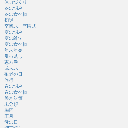
体力づくり
冬の悩み
冬の食べ物
初詣
卒業式、卒園式
夏の悩み
夏の雑学
夏の食べ物
年末年始
引っ越し
恵方巻
成人式
敬老の日
旅行
春の悩み
春の食べ物
暑さ対策
未分類
梅雨
正月
母の日