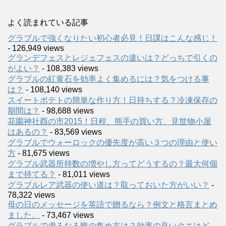
よく読まれている記事
グラブルで強くなりたい初心者必見！日課はこんな感じ！
- 126,949 views
グランデフェスとレジェフェスの違いは？どっちで引くの
がよい？
- 108,383 views
グラブルの紅黄石を効率よく集めるには？気をつける事
は？
- 108,140 views
スイートポテトの簡単な作り方！日持ちする？冷凍保存の
期間は？
- 98,688 views
花園神社酉の市2015！日程、熊手の買い方、見世物小屋
はあるの？
- 83,569 views
グラブルでウォーロックの優先度が高い３つの理由と使い
方
- 81,675 views
グラブル武器所持数の増やし方ってどうするの？最大何個
まで持てる？
- 81,011 views
グラブルレア武器の使い道は？取っておいた方がいい？
-
78,322 views
母の日のメッセージを英語で贈るなら？例文と格言まとめ
ました。
- 73,467 views
グラブルで虚ろなる魄の集め方は？効率の良いクエはど