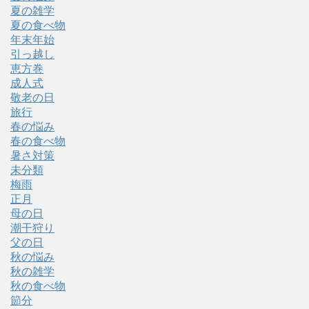
夏の雑学
夏の食べ物
年末年始
引っ越し
恵方巻
成人式
敬老の日
旅行
春の悩み
春の食べ物
暑さ対策
未分類
梅雨
正月
母の日
潮干狩り
父の日
秋の悩み
秋の雑学
秋の食べ物
節分