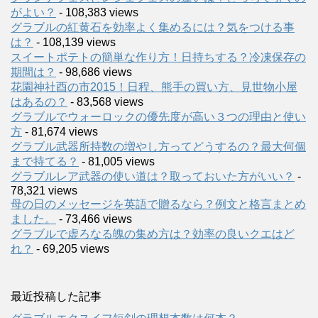
がよい？
- 108,383 views
グラブルの紅黄石を効率よく集めるには？気をつける事
は？
- 108,139 views
スイートポテトの簡単な作り方！日持ちする？冷凍保存の
期間は？
- 98,686 views
花園神社酉の市2015！日程、熊手の買い方、見世物小屋
はあるの？
- 83,568 views
グラブルでウォーロックの優先度が高い３つの理由と使い
方
- 81,674 views
グラブル武器所持数の増やし方ってどうするの？最大何個
まで持てる？
- 81,005 views
グラブルレア武器の使い道は？取っておいた方がいい？
-
78,321 views
母の日のメッセージを英語で贈るなら？例文と格言まとめ
ました。
- 73,466 views
グラブルで虚ろなる魄の集め方は？効率の良いクエはど
れ？
- 69,205 views
最近投稿した記事