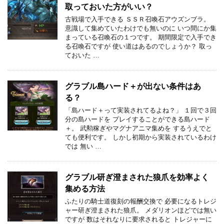
取っておいた方がいい？
古戦場で入手できる ＳＳＲ召喚石アウズンブラ。
意識して集めていたわけでも無いのに いつ間にか集
まっている召喚石の１つです。 期間限定で入手でき
る召喚石ですが 使い道はあるのでしょうか？ 取っ
ておいた …
グラブル島ハード＋が出ない条件はあ
る？
「島ハード＋って実装されてるよね？」 １回で３回
分の島ハードを プレイすることができる島ハード
＋。 武勲稼ぎやマグナアニマ集めを するうえでと
ても便利です。 しかし初期から実装されているわけ
では 無い …
グラブル研ぎ澄まされた狼爪を効率よく
集める方法
ふたりの騎士道復刻の報酬交換で 必要になるトレジ
ャー研ぎ澄まされた狼爪。 メダリオンほどでは無い
ですが 数はそれなりに要求されると トレジャーに