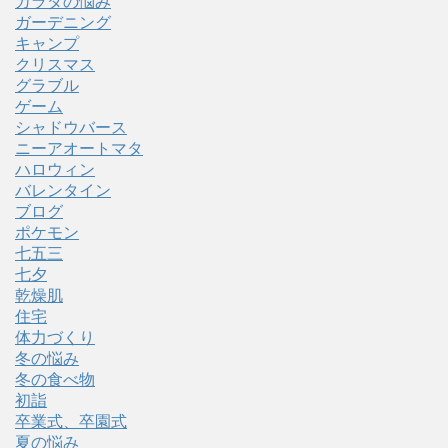
カラダの悩み
ガーデニング
キャンプ
クリスマス
グラブル
ゲーム
シャドウバース
ニーアオートマタ
ハロウィン
バレンタイン
ブログ
ポケモン
七五三
七夕
乾燥肌
住宅
体力づくり
冬の悩み
冬の食べ物
初詣
卒業式、卒園式
夏の悩み