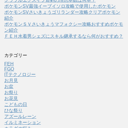
グラブルエクスイフ短剣の理想本数は何本？
ポケモンSV最強イーブイソロ攻略で使用したポケモン
ポケモンSVさいきょうゴリランダー攻略クリアポケモン
紹介
ポケモンＳＶさいきょうマフォクシー攻略おすすめポケモ
ン紹介
ＦＥＨ水着男シェズにスキル継承するなら何がおすすめ？
カテゴリー
FEH
FGO
ITテクノロジー
お月見
お盆
お祭り
お花見
こどもの日
ひな祭り
アズールレーン
イルミネーション