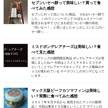
セブンいそべ餅って美味しい？買って食
べてみた感想
セブンに行って目についた商品。 それがいそべ餅で
した。 ハロウィンシーズンで かぼちゃスイーツが
販売される中で ひときわ目立ついそべ餅の存在。
「渋いなー！」と思いましたｗ しかしコンビニのい
そべ餅っ …
ミスドポンデレアチーズは美味しい？食
べて見た感想
ポンデリングの期間限定商品 ポンデレアチーズが登
場しましたねー 今回はミスドとＰＡＢＬＯコラボ
ということでレアチーズホイップと チーズ風味のチ
ョコが使われている チーズづくしのポンデになって
います。 …
マック大阪ビーフカツマフィンは美味し
い？実際に食べてみた感想
２０１７年８月９日から 発売されたマックの新商
品！ 今回は東京ＶＳ大阪ということで マフィンの