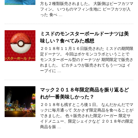
方も２種類販売されました。 大阪側はビーフカツマ
フィン。 いつものマフィン生地に ビーフカツが入
った 食べ …
ミスドのモンスターボールドーナツは美
味しい？食べてみた感想
２０１８年１１月１６日販売された ミスドの期間限
定ドーナツ。 今回はポケモンコラボということで
モンスターボール型のドーナツが 期間限定で販売さ
れました。 ピカチュウが販売されてもう一つは イ
ーブイに …
マック２０１８年限定商品を振り返るど
れが一番美味しかった？
２０１８年も残すところ後１日。 なんだかんだでマ
ックに毎月通って 欠かさず限定商品を食べることが
できました。 色々販売された限定バーガー 限定サ
イドメニュー、限定シェイクなど ２０１８年の限定
商品を振 …