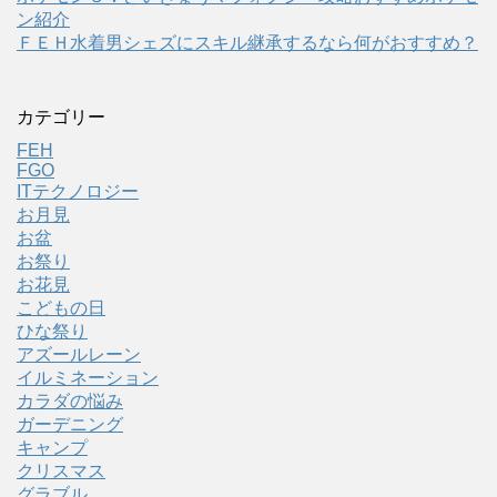
ン紹介
ＦＥＨ水着男シェズにスキル継承するなら何がおすすめ？
カテゴリー
FEH
FGO
ITテクノロジー
お月見
お盆
お祭り
お花見
こどもの日
ひな祭り
アズールレーン
イルミネーション
カラダの悩み
ガーデニング
キャンプ
クリスマス
グラブル