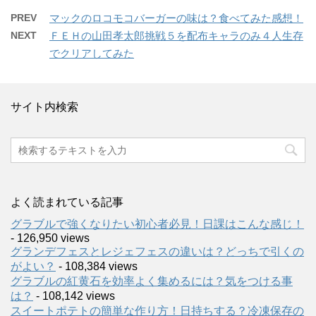
PREV
マックのロコモコバーガーの味は？食べてみた感想！
NEXT
ＦＥＨの山田孝太郎挑戦５を配布キャラのみ４人生存
でクリアしてみた
サイト内検索
よく読まれている記事
グラブルで強くなりたい初心者必見！日課はこんな感じ！
- 126,950 views
グランデフェスとレジェフェスの違いは？どっちで引くの
がよい？
- 108,384 views
グラブルの紅黄石を効率よく集めるには？気をつける事
は？
- 108,142 views
スイートポテトの簡単な作り方！日持ちする？冷凍保存の