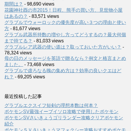
期間は？
- 98,690 views
花園神社酉の市2015！日程、熊手の買い方、見世物小屋
はあるの？
- 83,571 views
グラブルでウォーロックの優先度が高い３つの理由と使い
方
- 81,677 views
グラブル武器所持数の増やし方ってどうするの？最大何個
まで持てる？
- 81,033 views
グラブルレア武器の使い道は？取っておいた方がいい？
-
78,324 views
母の日のメッセージを英語で贈るなら？例文と格言まとめ
ました。
- 73,468 views
グラブルで虚ろなる魄の集め方は？効率の良いクエはど
れ？
- 69,205 views
最近投稿した記事
グラブルエクスイフ短剣の理想本数は何本？
ポケモンSV最強イーブイソロ攻略で使用したポケモン
ポケモンSVさいきょうゴリランダー攻略クリアポケモン
紹介
ポケモンＳＶさいきょうマフォクシー攻略おすすめポケモ