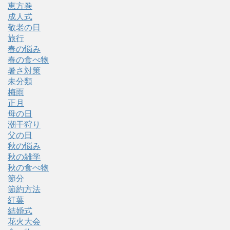
恵方巻
成人式
敬老の日
旅行
春の悩み
春の食べ物
暑さ対策
未分類
梅雨
正月
母の日
潮干狩り
父の日
秋の悩み
秋の雑学
秋の食べ物
節分
節約方法
紅葉
結婚式
花火大会