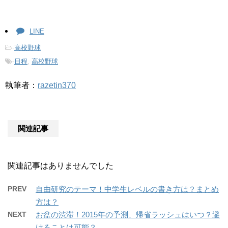
LINE
-
高校野球
-
日程
,
高校野球
執筆者：
razetin370
関連記事
関連記事はありませんでした
PREV
自由研究のテーマ！中学生レベルの書き方は？まとめ
方は？
NEXT
お盆の渋滞！2015年の予測、帰省ラッシュはいつ？避
けることは可能？