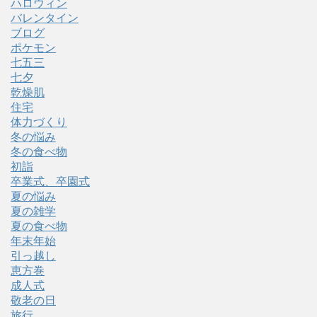
ハロウィン
バレンタイン
ブログ
ポケモン
七五三
七夕
乾燥肌
住宅
体力づくり
冬の悩み
冬の食べ物
初詣
卒業式、卒園式
夏の悩み
夏の雑学
夏の食べ物
年末年始
引っ越し
恵方巻
成人式
敬老の日
旅行