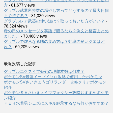
方
- 81,677 views
グラブル武器所持数の増やし方ってどうするの？最大何個
まで持てる？
- 81,030 views
グラブルレア武器の使い道は？取っておいた方がいい？
-
78,324 views
母の日のメッセージを英語で贈るなら？例文と格言まとめ
ました。
- 73,468 views
グラブルで虚ろなる魄の集め方は？効率の良いクエはど
れ？
- 69,205 views
最近投稿した記事
グラブルエクスイフ短剣の理想本数は何本？
ポケモンSV最強イーブイソロ攻略で使用したポケモン
ポケモンSVさいきょうゴリランダー攻略クリアポケモン
紹介
ポケモンＳＶさいきょうマフォクシー攻略おすすめポケモ
ン紹介
ＦＥＨ水着男シェズにスキル継承するなら何がおすすめ？