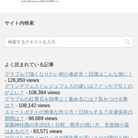
サイト内検索
よく読まれている記事
グラブルで強くなりたい初心者必見！日課はこんな感じ！
- 126,950 views
グランデフェスとレジェフェスの違いは？どっちで引くの
がよい？
- 108,384 views
グラブルの紅黄石を効率よく集めるには？気をつける事
は？
- 108,142 views
スイートポテトの簡単な作り方！日持ちする？冷凍保存の
期間は？
- 98,689 views
花園神社酉の市2015！日程、熊手の買い方、見世物小屋
はあるの？
- 83,571 views
グラブルでウォーロックの優先度が高い３つの理由と使い