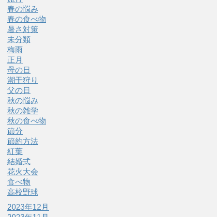
春の悩み
春の食べ物
暑さ対策
未分類
梅雨
正月
母の日
潮干狩り
父の日
秋の悩み
秋の雑学
秋の食べ物
節分
節約方法
紅葉
結婚式
花火大会
食べ物
高校野球
2023年12月