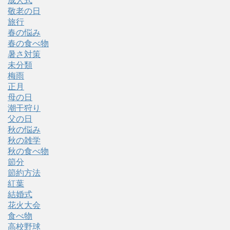
成人式
敬老の日
旅行
春の悩み
春の食べ物
暑さ対策
未分類
梅雨
正月
母の日
潮干狩り
父の日
秋の悩み
秋の雑学
秋の食べ物
節分
節約方法
紅葉
結婚式
花火大会
食べ物
高校野球