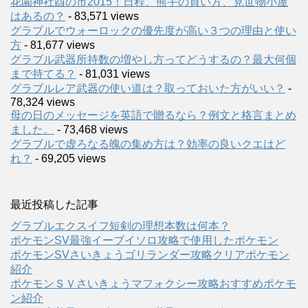
花園神社酉の市2015！日程、熊手の買い方、見世物小屋
はあるの？
- 83,571 views
グラブルでウォーロックの優先度が高い３つの理由と使い
方
- 81,677 views
グラブル武器所持数の増やし方ってどうするの？最大何個
まで持てる？
- 81,031 views
グラブルレア武器の使い道は？取っておいた方がいい？
-
78,324 views
母の日のメッセージを英語で贈るなら？例文と格言まとめ
ました。
- 73,468 views
グラブルで虚ろなる魄の集め方は？効率の良いクエはど
れ？
- 69,205 views
最近投稿した記事
グラブルエクスイフ短剣の理想本数は何本？
ポケモンSV最強イーブイソロ攻略で使用したポケモン
ポケモンSVさいきょうゴリランダー攻略クリアポケモン
紹介
ポケモンＳＶさいきょうマフォクシー攻略おすすめポケモ
ン紹介