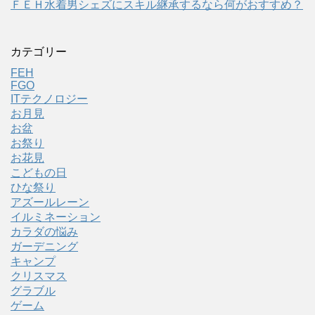
ＦＥＨ水着男シェズにスキル継承するなら何がおすすめ？
カテゴリー
FEH
FGO
ITテクノロジー
お月見
お盆
お祭り
お花見
こどもの日
ひな祭り
アズールレーン
イルミネーション
カラダの悩み
ガーデニング
キャンプ
クリスマス
グラブル
ゲーム