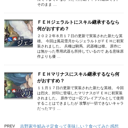
そのまま …
ＦＥＨジェラルトにスキル継承するなら
何がおすすめ？
２０２２年８月１７日の更新で実装された新たな英
雄。 今回は風花雪月からジェラルトがＦＥＨに初実
装されました。 兵種は騎馬、武器種は槍。 原作に
は無かった専用武器も所持しているので ある意味原
作よりも優 …
ＦＥＨマリナスにスキル継承するなら何
がおすすめ？
１１月１７日の更新で実装された新たな英雄。 今回
は烈火、封印に登場したマリナスがＦＥＨに初実装
されました。 原作では一応プレイアブルとして使用
することはできましたが 攻撃が一切できないキャラ
だったマリ …
PREV
吉野家牛鯖みそ定食って美味しい？食べてみた感想