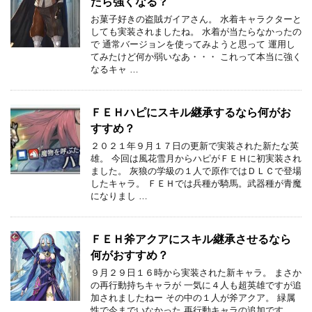
たら強くなる？
お菓子好きの盗賊ガイアさん。 水着キャラクターと
しても実装されましたね。 水着が当たらなかったの
で 通常バージョンを使ってみようと思って 運用し
てみたけど何か弱いなあ・・・ これって本当に強く
なるキャ …
ＦＥＨハピにスキル継承するなら何がお
すすめ？
２０２１年９月１７日の更新で実装された新たな英
雄。 今回は風花雪月からハピがＦＥＨに初実装され
ました。 灰狼の学級の１人で原作ではＤＬＣで登場
したキャラ。 ＦＥＨでは兵種が騎馬。武器種が青魔
になりまし …
ＦＥＨ斧アクアにスキル継承させるなら
何がおすすめ？
９月２９日１６時から実装された新キャラ。 まさか
の再行動持ちキャラが 一気に４人も超英雄ですが追
加されましたねー その中の１人が斧アクア。 緑属
性で今までいなかった 再行動キャラの追加です。