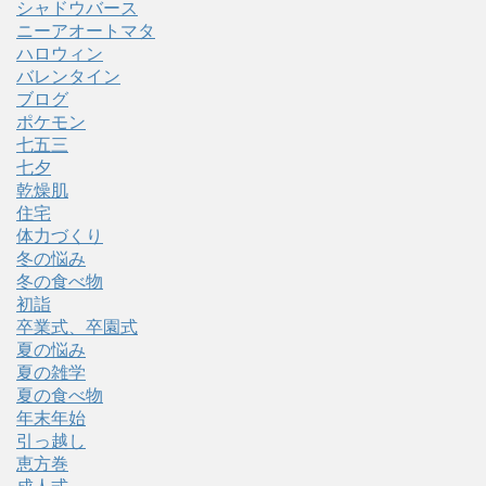
シャドウバース
ニーアオートマタ
ハロウィン
バレンタイン
ブログ
ポケモン
七五三
七夕
乾燥肌
住宅
体力づくり
冬の悩み
冬の食べ物
初詣
卒業式、卒園式
夏の悩み
夏の雑学
夏の食べ物
年末年始
引っ越し
恵方巻