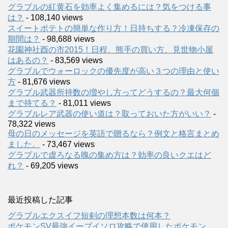
グラブルの紅黄石を効率よく集めるには？気をつける事
は？
- 108,140 views
スイートポテトの簡単な作り方！日持ちする？冷凍保存の
期間は？
- 98,688 views
花園神社酉の市2015！日程、熊手の買い方、見世物小屋
はあるの？
- 83,569 views
グラブルでウォーロックの優先度が高い３つの理由と使い
方
- 81,676 views
グラブル武器所持数の増やし方ってどうするの？最大何個
まで持てる？
- 81,011 views
グラブルレア武器の使い道は？取っておいた方がいい？
-
78,322 views
母の日のメッセージを英語で贈るなら？例文と格言まとめ
ました。
- 73,467 views
グラブルで虚ろなる魄の集め方は？効率の良いクエはど
れ？
- 69,205 views
最近投稿した記事
グラブルエクスイフ短剣の理想本数は何本？
ポケモンSV最強イーブイソロ攻略で使用したポケモン