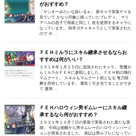
がおすすめ？
「ヤンキーみたいな奴いるｗ」 新キャラ実装ＰＶを
見ていて かなり印象に残っていたブレディ。 マリ
アベルの息子で母親と同じく 杖を使用するキャラに
なっています。 恒常ガチャキャラとして実装された
ので 今 …
ＦＥＨミルラにスキル継承させるならお
すすめは何がいい？
２０１８年１月２５日に追加されたキャラ。 聖魔か
らミルラがＦＥＨに参戦しました。 ＦＥＨ初の飛行
マムクート。 スキルもマムクート初となる 竜刃鼓
舞を所持しています。 運良く引き当てることができ
て 運用 …
ＦＥＨハロウィン男ギムレーにスキル継
承するなら何がおすすめ？
２０２１年１０月７日の更新で実装された新たな英
雄。 今回は覚醒から男ギムレーのハロウィンバージ
ョンが実装されました。 表記は男ルフレになってい