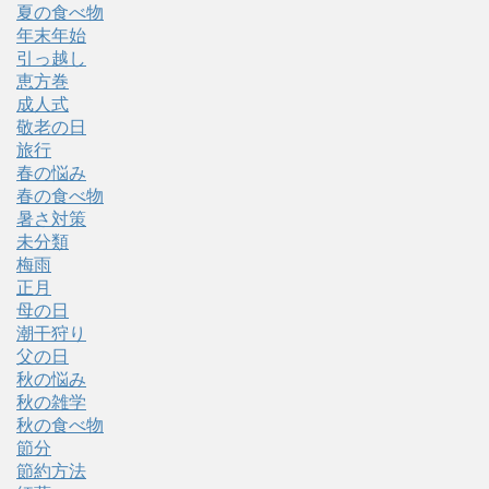
夏の食べ物
年末年始
引っ越し
恵方巻
成人式
敬老の日
旅行
春の悩み
春の食べ物
暑さ対策
未分類
梅雨
正月
母の日
潮干狩り
父の日
秋の悩み
秋の雑学
秋の食べ物
節分
節約方法