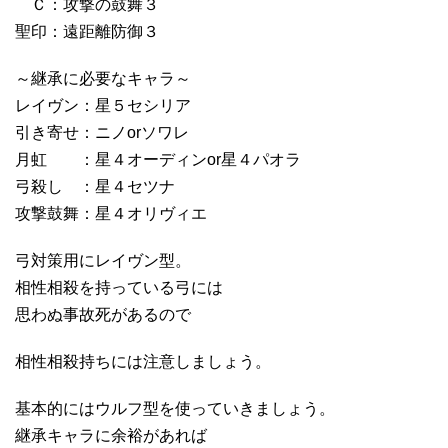
Ｃ：攻撃の鼓舞３
聖印：遠距離防御３
～継承に必要なキャラ～
レイヴン：星５セシリア
引き寄せ：ニノorソワレ
月虹 ：星４オーディンor星４パオラ
弓殺し ：星４セツナ
攻撃鼓舞：星４オリヴィエ
弓対策用にレイヴン型。
相性相殺を持っている弓には
思わぬ事故死があるので
相性相殺持ちには注意しましょう。
基本的にはウルフ型を使っていきましょう。
継承キャラに余裕があれば