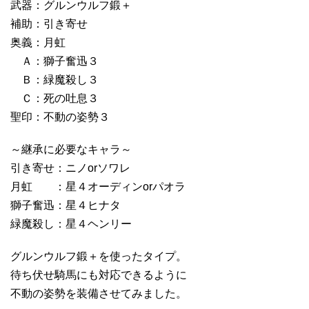
武器：グルンウルフ鍛＋
補助：引き寄せ
奥義：月虹
Ａ：獅子奮迅３
Ｂ：緑魔殺し３
Ｃ：死の吐息３
聖印：不動の姿勢３
～継承に必要なキャラ～
引き寄せ：ニノorソワレ
月虹 ：星４オーディンorパオラ
獅子奮迅：星４ヒナタ
緑魔殺し：星４ヘンリー
グルンウルフ鍛＋を使ったタイプ。
待ち伏せ騎馬にも対応できるように
不動の姿勢を装備させてみました。