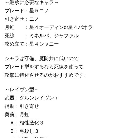
～継承に必要なキャラ～
ブレード：星５ニノ
引き寄せ：ニノ
月虹 ：星４オーディンor星４パオラ
死線 ：ミネルバ、ジャファル
攻め立て：星４シャニー
シャラは守備、魔防共に低いので
ブレード型をするなら死線を使って
攻撃に特化させるのがおすすめです。
～レイヴン型～
武器：グルンレイヴン＋
補助：引き寄せ
奥義：月虹
Ａ：相性激化３
Ｂ：弓殺し３