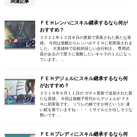
関連記事
ＦＥＨレンハにスキル継承するなら何が
おすすめ？
２０２１年１２月８日の更新で実装された新たな英
雄。 今回は覚醒からレンハがＦＥＨに初実装されま
した。 大英雄枠で比較的珍しい歩行剣士。 専用武
器があるので星５に覚醒したいキャラの１人になっ
ています。 …
ＦＥＨデジェルにスキル継承するなら何
がおすすめ？
２０１９年６月１１日の ガチャ更新で追加された新
たな英雄。 今回は覚醒子世代からデジェルが ＦＥ
Ｈに初実装です。 ソワレの娘ですが何というか 凄
い鎧を着ていますね・・・ ミサイルとか出しそうな
勢いです …
ＦＥＨブレディにスキル継承するなら何