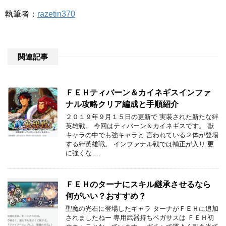
執筆者：
razetin370
関連記事
ＦＥＨティバーン＆カイネギスインファ
ナル攻略クリア編成と手順紹介
２０１９年９月１５日の更新で 実装された新たな絆
英雄戦。 今回はティバーン＆カイネギスです。 獣
キャラの中でも強キャラと 言われている２体が登場
する絆英雄戦。 インファナル戦では補正が入り 更
に強くな …
ＦＥＨのターナにスキル継承させるなら
何がいい？おすすめ？
聖魔の光石に登場したキャラ ターナがＦＥＨに追加
されましたねー 専用武器持ちペガサスは ＦＥＨ初