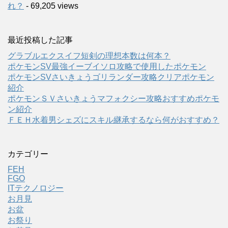
れ？
- 69,205 views
最近投稿した記事
グラブルエクスイフ短剣の理想本数は何本？
ポケモンSV最強イーブイソロ攻略で使用したポケモン
ポケモンSVさいきょうゴリランダー攻略クリアポケモン
紹介
ポケモンＳＶさいきょうマフォクシー攻略おすすめポケモ
ン紹介
ＦＥＨ水着男シェズにスキル継承するなら何がおすすめ？
カテゴリー
FEH
FGO
ITテクノロジー
お月見
お盆
お祭り