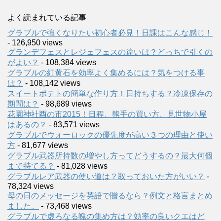
よく読まれている記事
グラブルで強くなりたい初心者必見！日課はこんな感じ！
- 126,950 views
グランデフェスとレジェフェスの違いは？どっちで引くの
がよい？
- 108,384 views
グラブルの紅黄石を効率よく集めるには？気をつける事
は？
- 108,142 views
スイートポテトの簡単な作り方！日持ちする？冷凍保存の
期間は？
- 98,689 views
花園神社酉の市2015！日程、熊手の買い方、見世物小屋
はあるの？
- 83,571 views
グラブルでウォーロックの優先度が高い３つの理由と使い
方
- 81,677 views
グラブル武器所持数の増やし方ってどうするの？最大何個
まで持てる？
- 81,028 views
グラブルレア武器の使い道は？取っておいた方がいい？
-
78,324 views
母の日のメッセージを英語で贈るなら？例文と格言まとめ
ました。
- 73,468 views
グラブルで虚ろなる魄の集め方は？効率の良いクエはど