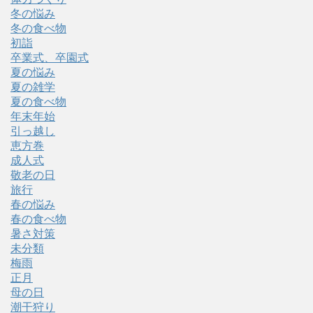
冬の悩み
冬の食べ物
初詣
卒業式、卒園式
夏の悩み
夏の雑学
夏の食べ物
年末年始
引っ越し
恵方巻
成人式
敬老の日
旅行
春の悩み
春の食べ物
暑さ対策
未分類
梅雨
正月
母の日
潮干狩り