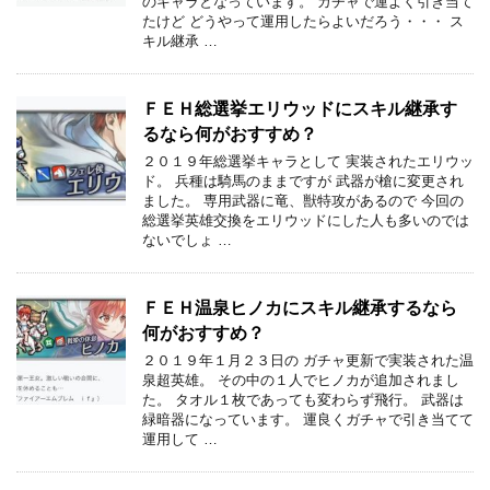
のキャラとなっています。 ガチャで運よく引き当て
たけど どうやって運用したらよいだろう・・・ ス
キル継承 …
ＦＥＨ総選挙エリウッドにスキル継承す
るなら何がおすすめ？
２０１９年総選挙キャラとして 実装されたエリウッ
ド。 兵種は騎馬のままですが 武器が槍に変更され
ました。 専用武器に竜、獣特攻があるので 今回の
総選挙英雄交換をエリウッドにした人も多いのでは
ないでしょ …
ＦＥＨ温泉ヒノカにスキル継承するなら
何がおすすめ？
２０１９年１月２３日の ガチャ更新で実装された温
泉超英雄。 その中の１人でヒノカが追加されまし
た。 タオル１枚であっても変わらず飛行。 武器は
緑暗器になっています。 運良くガチャで引き当てて
運用して …