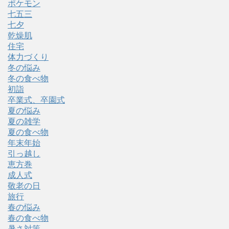
ポケモン
七五三
七夕
乾燥肌
住宅
体力づくり
冬の悩み
冬の食べ物
初詣
卒業式、卒園式
夏の悩み
夏の雑学
夏の食べ物
年末年始
引っ越し
恵方巻
成人式
敬老の日
旅行
春の悩み
春の食べ物
暑さ対策