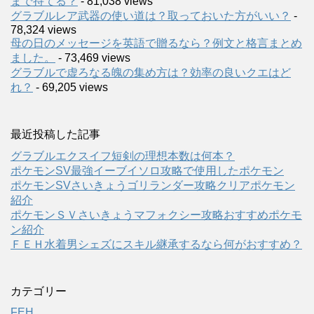
まで持てる？
- 81,038 views
グラブルレア武器の使い道は？取っておいた方がいい？
-
78,324 views
母の日のメッセージを英語で贈るなら？例文と格言まとめ
ました。
- 73,469 views
グラブルで虚ろなる魄の集め方は？効率の良いクエはど
れ？
- 69,205 views
最近投稿した記事
グラブルエクスイフ短剣の理想本数は何本？
ポケモンSV最強イーブイソロ攻略で使用したポケモン
ポケモンSVさいきょうゴリランダー攻略クリアポケモン
紹介
ポケモンＳＶさいきょうマフォクシー攻略おすすめポケモ
ン紹介
ＦＥＨ水着男シェズにスキル継承するなら何がおすすめ？
カテゴリー
FEH