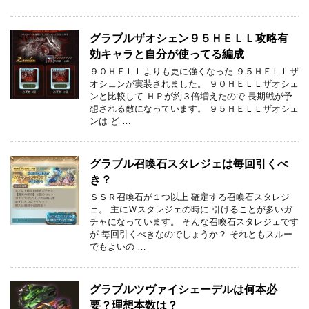
グラブルザオシェン９５ＨＥＬＬ攻略有
効キャラと自分が使ってる編成
９０ＨＥＬＬよりも更に強くなった ９５ＨＥＬＬザ
オシェンが実装されました。 ９０ＨＥＬＬザオシェ
ンと比較して ＨＰが約３倍増えたので 長期戦が予
想される敵になっています。 ９５ＨＥＬＬザオシェ
ンは ど …
グラブル召喚石スタレジェは毎回引くべ
き？
ＳＳＲ召喚石が１つ以上 確定する召喚石スタレジ
ェ。 主にＷスタレジェの時に 引けることが多いガ
チャになっています。 そんな召喚石スタレジェです
が 毎回引くべきなのでしょうか？ それともスルー
でもよいの …
グラブルツヴァイシェーデルは何本必
要？理想本数は？