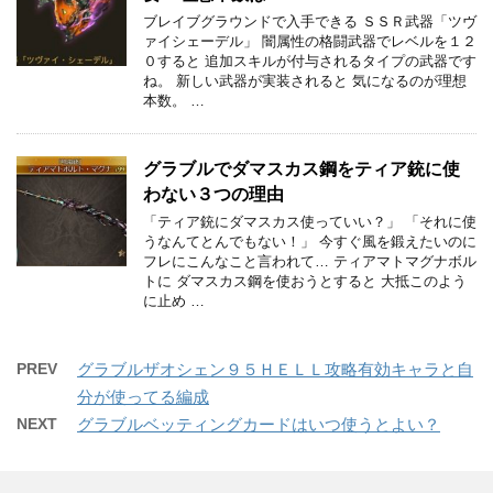
ブレイブグラウンドで入手できる ＳＳＲ武器「ツヴ
ァイシェーデル」 闇属性の格闘武器でレベルを１２
０すると 追加スキルが付与されるタイプの武器です
ね。 新しい武器が実装されると 気になるのが理想
本数。 …
グラブルでダマスカス鋼をティア銃に使
わない３つの理由
「ティア銃にダマスカス使っていい？」 「それに使
うなんてとんでもない！」 今すぐ風を鍛えたいのに
フレにこんなこと言われて… ティアマトマグナボル
トに ダマスカス鋼を使おうとすると 大抵このよう
に止め …
PREV
グラブルザオシェン９５ＨＥＬＬ攻略有効キャラと自
分が使ってる編成
NEXT
グラブルベッティングカードはいつ使うとよい？