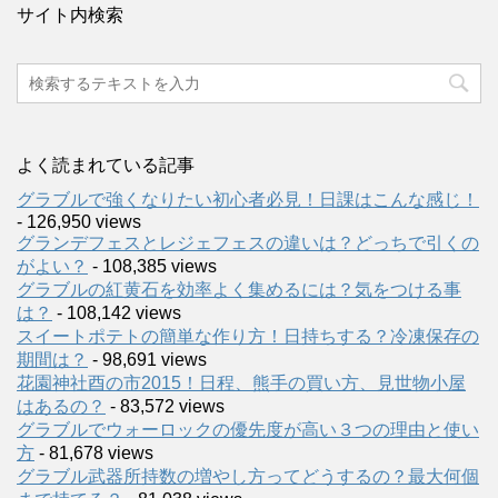
サイト内検索
よく読まれている記事
グラブルで強くなりたい初心者必見！日課はこんな感じ！
- 126,950 views
グランデフェスとレジェフェスの違いは？どっちで引くの
がよい？
- 108,385 views
グラブルの紅黄石を効率よく集めるには？気をつける事
は？
- 108,142 views
スイートポテトの簡単な作り方！日持ちする？冷凍保存の
期間は？
- 98,691 views
花園神社酉の市2015！日程、熊手の買い方、見世物小屋
はあるの？
- 83,572 views
グラブルでウォーロックの優先度が高い３つの理由と使い
方
- 81,678 views
グラブル武器所持数の増やし方ってどうするの？最大何個