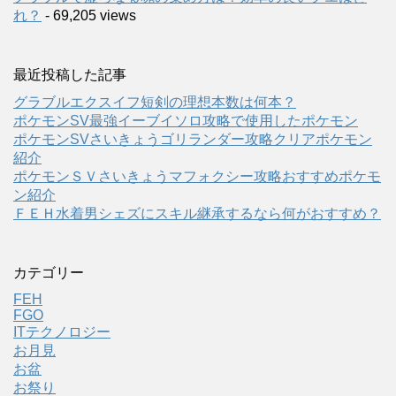
れ？
- 69,205 views
最近投稿した記事
グラブルエクスイフ短剣の理想本数は何本？
ポケモンSV最強イーブイソロ攻略で使用したポケモン
ポケモンSVさいきょうゴリランダー攻略クリアポケモン
紹介
ポケモンＳＶさいきょうマフォクシー攻略おすすめポケモ
ン紹介
ＦＥＨ水着男シェズにスキル継承するなら何がおすすめ？
カテゴリー
FEH
FGO
ITテクノロジー
お月見
お盆
お祭り