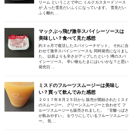
リーム ということで中に ミルクカスタードソース
が 入った雪見だいふくになっています。 雪見だい
ふく離れ …
マックぶっ飛び激辛スパイシーソースは
美味しい？食べて見た感想
約３ヵ月で復活したスパイシーナゲット。 それに合
わせて激辛スパイシーソースも 同時発売になりまし
た。 以前よりも辛さがアップしたという 噂のスパ
イシーソース。 辛い物もたまにはいいかな？と思い
発売日 …
ミスドのフルーツスムージーは美味し
い？買って飲んでみた感想
２０１７年８月２５日から 販売が開始されたミスド
のスムージー。 グリーンスムージーと合わせて フ
ルーツスムージーも販売されました。 「甘酸っぱさ
が飲みやすい」 をウリにしているフルーツスムージ
ー。 気 …