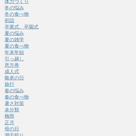
体力づくり
冬の悩み
冬の食べ物
初詣
卒業式、卒園式
夏の悩み
夏の雑学
夏の食べ物
年末年始
引っ越し
恵方巻
成人式
敬老の日
旅行
春の悩み
春の食べ物
暑さ対策
未分類
梅雨
正月
母の日
潮干狩り