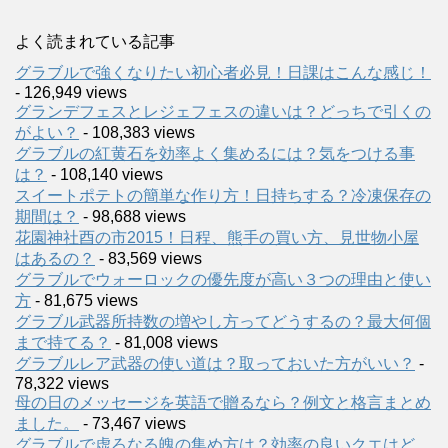
よく読まれている記事
グラブルで強くなりたい初心者必見！日課はこんな感じ！
- 126,949 views
グランデフェスとレジェフェスの違いは？どっちで引くの
がよい？
- 108,383 views
グラブルの紅黄石を効率よく集めるには？気をつける事
は？
- 108,140 views
スイートポテトの簡単な作り方！日持ちする？冷凍保存の
期間は？
- 98,688 views
花園神社酉の市2015！日程、熊手の買い方、見世物小屋
はあるの？
- 83,569 views
グラブルでウォーロックの優先度が高い３つの理由と使い
方
- 81,675 views
グラブル武器所持数の増やし方ってどうするの？最大何個
まで持てる？
- 81,008 views
グラブルレア武器の使い道は？取っておいた方がいい？
-
78,322 views
母の日のメッセージを英語で贈るなら？例文と格言まとめ
ました。
- 73,467 views
グラブルで虚ろなる魄の集め方は？効率の良いクエはど