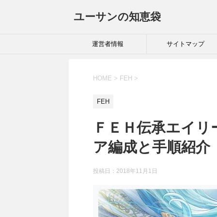
ユーサンの知恵袋
運営者情報
サイトマップ
HOME
>
FEH
>
FEH
ＦＥＨ伝承エイリ
ア編成と手順紹介
投稿日：
2018年11月1日