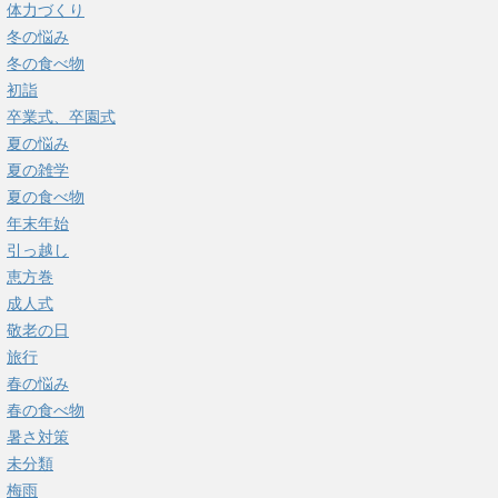
体力づくり
冬の悩み
冬の食べ物
初詣
卒業式、卒園式
夏の悩み
夏の雑学
夏の食べ物
年末年始
引っ越し
恵方巻
成人式
敬老の日
旅行
春の悩み
春の食べ物
暑さ対策
未分類
梅雨