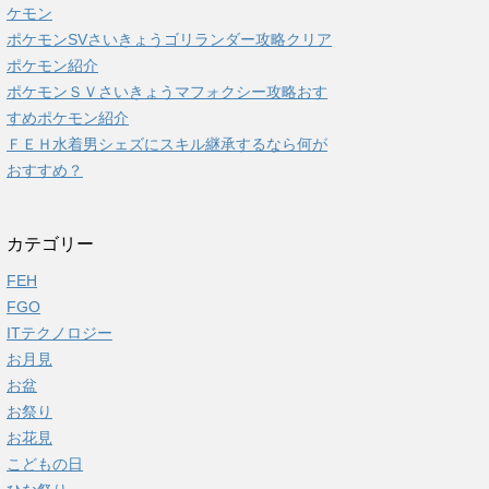
ケモン
ポケモンSVさいきょうゴリランダー攻略クリア
ポケモン紹介
ポケモンＳＶさいきょうマフォクシー攻略おす
すめポケモン紹介
ＦＥＨ水着男シェズにスキル継承するなら何が
おすすめ？
カテゴリー
FEH
FGO
ITテクノロジー
お月見
お盆
お祭り
お花見
こどもの日