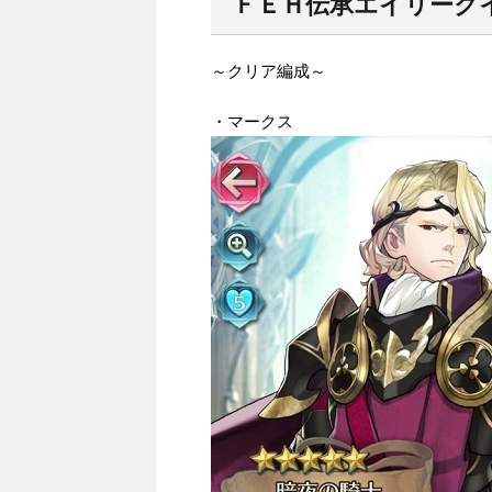
ＦＥＨ伝承エイリーク
～クリア編成～
・マークス