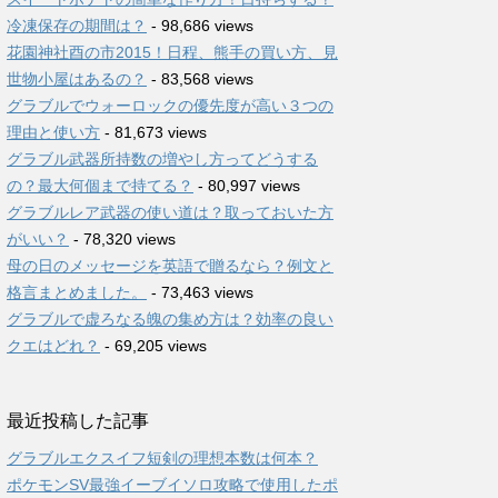
冷凍保存の期間は？
- 98,686 views
花園神社酉の市2015！日程、熊手の買い方、見
世物小屋はあるの？
- 83,568 views
グラブルでウォーロックの優先度が高い３つの
理由と使い方
- 81,673 views
グラブル武器所持数の増やし方ってどうする
の？最大何個まで持てる？
- 80,997 views
グラブルレア武器の使い道は？取っておいた方
がいい？
- 78,320 views
母の日のメッセージを英語で贈るなら？例文と
格言まとめました。
- 73,463 views
グラブルで虚ろなる魄の集め方は？効率の良い
クエはどれ？
- 69,205 views
最近投稿した記事
グラブルエクスイフ短剣の理想本数は何本？
ポケモンSV最強イーブイソロ攻略で使用したポ