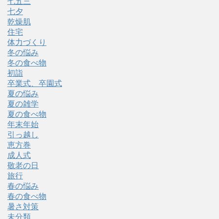
七五三
七夕
乾燥肌
住宅
体力づくり
冬の悩み
冬の食べ物
初詣
卒業式、卒園式
夏の悩み
夏の雑学
夏の食べ物
年末年始
引っ越し
恵方巻
成人式
敬老の日
旅行
春の悩み
春の食べ物
暑さ対策
未分類