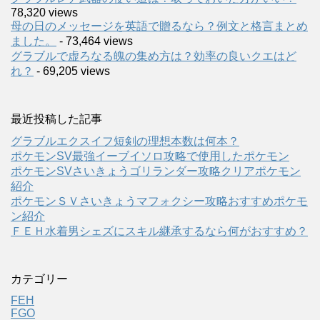
78,320 views
母の日のメッセージを英語で贈るなら？例文と格言まとめ
ました。
- 73,464 views
グラブルで虚ろなる魄の集め方は？効率の良いクエはど
れ？
- 69,205 views
最近投稿した記事
グラブルエクスイフ短剣の理想本数は何本？
ポケモンSV最強イーブイソロ攻略で使用したポケモン
ポケモンSVさいきょうゴリランダー攻略クリアポケモン
紹介
ポケモンＳＶさいきょうマフォクシー攻略おすすめポケモ
ン紹介
ＦＥＨ水着男シェズにスキル継承するなら何がおすすめ？
カテゴリー
FEH
FGO