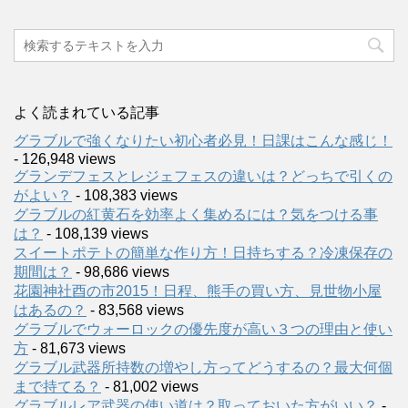
よく読まれている記事
グラブルで強くなりたい初心者必見！日課はこんな感じ！
- 126,948 views
グランデフェスとレジェフェスの違いは？どっちで引くの
がよい？
- 108,383 views
グラブルの紅黄石を効率よく集めるには？気をつける事
は？
- 108,139 views
スイートポテトの簡単な作り方！日持ちする？冷凍保存の
期間は？
- 98,686 views
花園神社酉の市2015！日程、熊手の買い方、見世物小屋
はあるの？
- 83,568 views
グラブルでウォーロックの優先度が高い３つの理由と使い
方
- 81,673 views
グラブル武器所持数の増やし方ってどうするの？最大何個
まで持てる？
- 81,002 views
グラブルレア武器の使い道は？取っておいた方がいい？
-