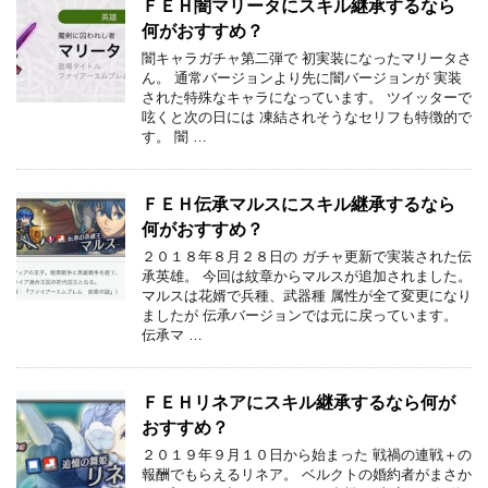
ＦＥＨ闇マリータにスキル継承するなら
何がおすすめ？
闇キャラガチャ第二弾で 初実装になったマリータさ
ん。 通常バージョンより先に闇バージョンが 実装
された特殊なキャラになっています。 ツイッターで
呟くと次の日には 凍結されそうなセリフも特徴的で
す。 闇 …
ＦＥＨ伝承マルスにスキル継承するなら
何がおすすめ？
２０１８年８月２８日の ガチャ更新で実装された伝
承英雄。 今回は紋章からマルスが追加されました。
マルスは花婿で兵種、武器種 属性が全て変更になり
ましたが 伝承バージョンでは元に戻っています。
伝承マ …
ＦＥＨリネアにスキル継承するなら何が
おすすめ？
２０１９年９月１０日から始まった 戦禍の連戦＋の
報酬でもらえるリネア。 ベルクトの婚約者がまさか