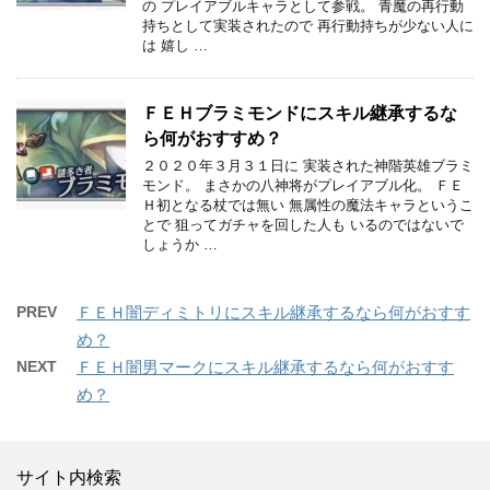
の プレイアブルキャラとして参戦。 青魔の再行動
持ちとして実装されたので 再行動持ちが少ない人に
は 嬉し …
ＦＥＨブラミモンドにスキル継承するな
ら何がおすすめ？
２０２０年３月３１日に 実装された神階英雄ブラミ
モンド。 まさかの八神将がプレイアブル化。 ＦＥ
Ｈ初となる杖では無い 無属性の魔法キャラというこ
とで 狙ってガチャを回した人も いるのではないで
しょうか …
PREV
ＦＥＨ闇ディミトリにスキル継承するなら何がおすす
め？
NEXT
ＦＥＨ闇男マークにスキル継承するなら何がおすす
め？
サイト内検索