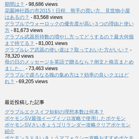
期間は？
- 98,686 views
花園神社酉の市2015！日程、熊手の買い方、見世物小屋
はあるの？
- 83,568 views
グラブルでウォーロックの優先度が高い３つの理由と使い
方
- 81,673 views
グラブル武器所持数の増やし方ってどうするの？最大何個
まで持てる？
- 81,001 views
グラブルレア武器の使い道は？取っておいた方がいい？
-
78,320 views
母の日のメッセージを英語で贈るなら？例文と格言まとめ
ました。
- 73,463 views
グラブルで虚ろなる魄の集め方は？効率の良いクエはど
れ？
- 69,205 views
最近投稿した記事
グラブルエクスイフ短剣の理想本数は何本？
ポケモンSV最強イーブイソロ攻略で使用したポケモン
ポケモンSVさいきょうゴリランダー攻略クリアポケモン
紹介
ポケモンＳＶさいきょうマフォクシー攻略おすすめポケモ