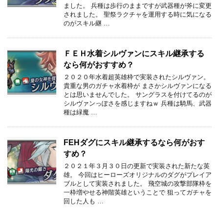
ました。 兵種は歩行のままですが武器種が斧に変更
されました。 聖祭ラクチャを運用する時に気になる
のがスキル継 …
ＦＥＨ水着シルヴァンにスキル継承する
なら何がおすすめ？
２０２０年水着超英雄枠で実装されたシルヴァン。
貴重な男のガチャ水着枠が まさかシルヴァンになる
とは思いませんでした。 サングラスを付けてるのが
シルヴァンっぽさを感じますねｗ 兵種は騎馬、武器
種は緑魔 …
FEHダグにスキル継承するなら何がおす
すめ？
２０２１年３月３０日の更新で実装された新たな英
雄。 今回はヒーローズオリジナルのダグがプレイア
ブルとして実装されました。 飛空城の攻撃部隊枠を
一枠増やせる神階英雄ということで 狙ってガチャを
回した人も …