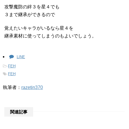
攻撃魔防の絆３を星４でも
３まで継承ができるので
覚えたいキャラがいるなら星４を
継承素材に使ってしまうのもよいでしょう。
LINE
-
FEH
-
FEH
執筆者：
razetin370
関連記事