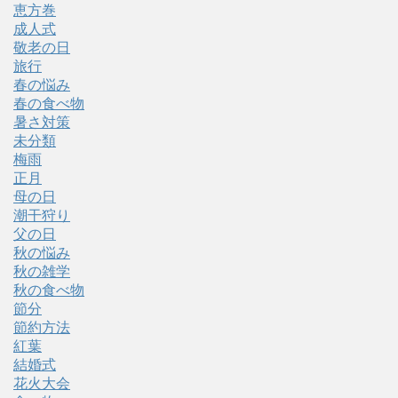
恵方巻
成人式
敬老の日
旅行
春の悩み
春の食べ物
暑さ対策
未分類
梅雨
正月
母の日
潮干狩り
父の日
秋の悩み
秋の雑学
秋の食べ物
節分
節約方法
紅葉
結婚式
花火大会