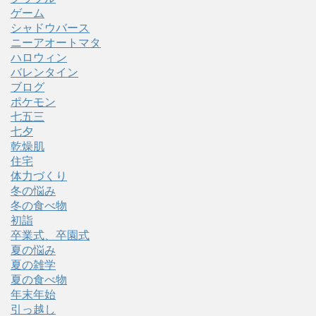
ゲーム
シャドウバース
ニーアオートマタ
ハロウィン
バレンタイン
ブログ
ポケモン
七五三
七夕
乾燥肌
住宅
体力づくり
冬の悩み
冬の食べ物
初詣
卒業式、卒園式
夏の悩み
夏の雑学
夏の食べ物
年末年始
引っ越し