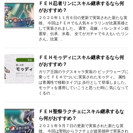
ＦＥＨ忍者リンにスキル継承するなら何
がおすすめ？
２０２０年１１月６日の更新で実装された新たな英
雄。 今回はＦＥＨでも人気キャラリンが比翼英雄と
して実装されました。 通常、花嫁、バレンタイン総
選挙、伝承、水着。 全てがガチャで６人もいたリン
さん。比翼 …
ＦＥＨモゥディにスキル継承するなら何
がおすすめ？
ガリア王国のラグスキャラ実装の ビッグウェーブに
乗って ＦＥＨでついに実装されたモゥディ。 属性
は青属性で移動タイプは 歩行として登場しました。
モゥディを運用していこうと思った時に 気になって
くるの …
ＦＥＨ聖祭ラクチェにスキル継承するな
ら何がおすすめ？
２０２１年９月７日の更新で実装された新たな英
雄。 今回は聖戦からラクチェが超英雄枠で実装され