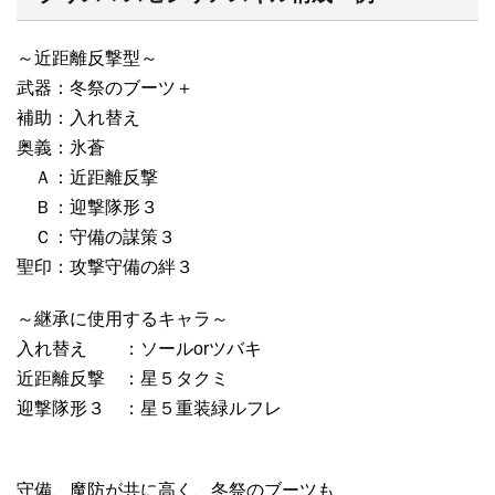
～近距離反撃型～
武器：冬祭のブーツ＋
補助：入れ替え
奥義：氷蒼
Ａ：近距離反撃
Ｂ：迎撃隊形３
Ｃ：守備の謀策３
聖印：攻撃守備の絆３
～継承に使用するキャラ～
入れ替え ：ソールorツバキ
近距離反撃 ：星５タクミ
迎撃隊形３ ：星５重装緑ルフレ
守備、魔防が共に高く、冬祭のブーツも