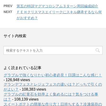
PREV
第五の特訓マグマコロシアム３ターン周回編成紹介
NEXT
ＦＥＨクリスマスエイリークにスキル継承するなら何
がおすすめ？
サイト内検索
よく読まれている記事
グラブルで強くなりたい初心者必見！日課はこんな感じ！
- 126,948 views
グランデフェスとレジェフェスの違いは？どっちで引くの
がよい？
- 108,383 views
グラブルの紅黄石を効率よく集めるには？気をつける事
は？
- 108,139 views
スイートポテトの簡単な作り方！日持ちする？冷凍保存の