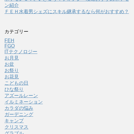
ン紹介
ＦＥＨ水着男シェズにスキル継承するなら何がおすすめ？
カテゴリー
FEH
FGO
ITテクノロジー
お月見
お盆
お祭り
お花見
こどもの日
ひな祭り
アズールレーン
イルミネーション
カラダの悩み
ガーデニング
キャンプ
クリスマス
グラブル