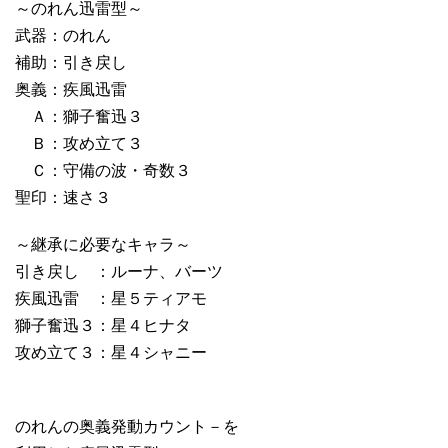
～のれん迅雷型～
武器：のれん
補助：引き戻し
奥義：疾風迅雷
Ａ：獅子奮迅３
Ｂ：攻め立て３
Ｃ：守備の波・奇数３
聖印：速さ３
～継承に必要なキャラ～
引き戻し ：ルーナ、バーツ
疾風迅雷 ：星５ティアモ
獅子奮迅３：星４ヒナタ
攻め立て３：星４シャニー
のれんの奥義発動カウント－を