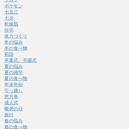
ポケモン
七五三
七夕
乾燥肌
住宅
体力づくり
冬の悩み
冬の食べ物
初詣
卒業式、卒園式
夏の悩み
夏の雑学
夏の食べ物
年末年始
引っ越し
恵方巻
成人式
敬老の日
旅行
春の悩み
春の食べ物