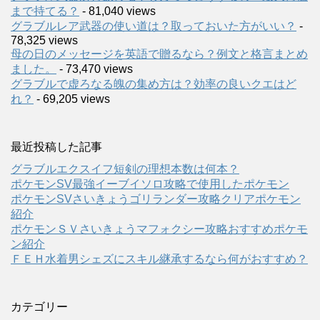
まで持てる？
- 81,040 views
グラブルレア武器の使い道は？取っておいた方がいい？
-
78,325 views
母の日のメッセージを英語で贈るなら？例文と格言まとめ
ました。
- 73,470 views
グラブルで虚ろなる魄の集め方は？効率の良いクエはど
れ？
- 69,205 views
最近投稿した記事
グラブルエクスイフ短剣の理想本数は何本？
ポケモンSV最強イーブイソロ攻略で使用したポケモン
ポケモンSVさいきょうゴリランダー攻略クリアポケモン
紹介
ポケモンＳＶさいきょうマフォクシー攻略おすすめポケモ
ン紹介
ＦＥＨ水着男シェズにスキル継承するなら何がおすすめ？
カテゴリー