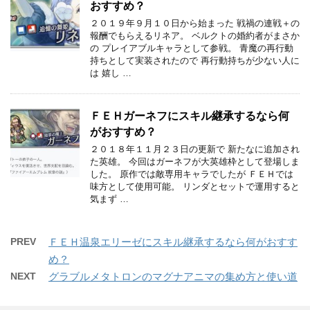
おすすめ？
２０１９年９月１０日から始まった 戦禍の連戦＋の
報酬でもらえるリネア。 ベルクトの婚約者がまさか
の プレイアブルキャラとして参戦。 青魔の再行動
持ちとして実装されたので 再行動持ちが少ない人に
は 嬉し …
ＦＥＨガーネフにスキル継承するなら何
がおすすめ？
２０１８年１１月２３日の更新で 新たなに追加され
た英雄。 今回はガーネフが大英雄枠として登場しま
した。 原作では敵専用キャラでしたが ＦＥＨでは
味方として使用可能。 リンダとセットで運用すると
気まず …
PREV
ＦＥＨ温泉エリーゼにスキル継承するなら何がおすす
め？
NEXT
グラブルメタトロンのマグナアニマの集め方と使い道