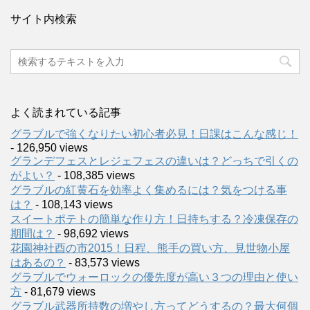
サイト内検索
よく読まれている記事
グラブルで強くなりたい初心者必見！日課はこんな感じ！
- 126,950 views
グランデフェスとレジェフェスの違いは？どっちで引くの
がよい？
- 108,385 views
グラブルの紅黄石を効率よく集めるには？気をつける事
は？
- 108,143 views
スイートポテトの簡単な作り方！日持ちする？冷凍保存の
期間は？
- 98,692 views
花園神社酉の市2015！日程、熊手の買い方、見世物小屋
はあるの？
- 83,573 views
グラブルでウォーロックの優先度が高い３つの理由と使い
方
- 81,679 views
グラブル武器所持数の増やし方ってどうするの？最大何個