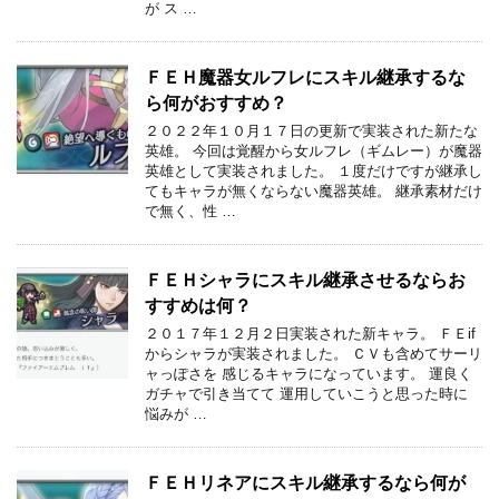
が ス …
ＦＥＨ魔器女ルフレにスキル継承するな
ら何がおすすめ？
２０２２年１０月１７日の更新で実装された新たな
英雄。 今回は覚醒から女ルフレ（ギムレー）が魔器
英雄として実装されました。 １度だけですが継承し
てもキャラが無くならない魔器英雄。 継承素材だけ
で無く、性 …
ＦＥＨシャラにスキル継承させるならお
すすめは何？
２０１７年１２月２日実装された新キャラ。 ＦＥif
からシャラが実装されました。 ＣＶも含めてサーリ
ャっぽさを 感じるキャラになっています。 運良く
ガチャで引き当てて 運用していこうと思った時に
悩みが …
ＦＥＨリネアにスキル継承するなら何が