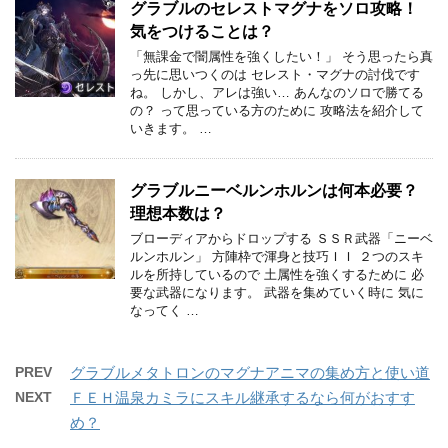
グラブルのセレストマグナをソロ攻略！
気をつけることは？
「無課金で闇属性を強くしたい！」 そう思ったら真
っ先に思いつくのは セレスト・マグナの討伐です
ね。 しかし、アレは強い… あんなのソロで勝てる
の？ って思っている方のために 攻略法を紹介して
いきます。 …
グラブルニーベルンホルンは何本必要？
理想本数は？
ブローディアからドロップする ＳＳＲ武器「ニーベ
ルンホルン」 方陣枠で渾身と技巧ＩＩ ２つのスキ
ルを所持しているので 土属性を強くするために 必
要な武器になります。 武器を集めていく時に 気に
なってく …
PREV
グラブルメタトロンのマグナアニマの集め方と使い道
NEXT
ＦＥＨ温泉カミラにスキル継承するなら何がおすす
め？