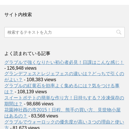
サイト内検索
よく読まれている記事
グラブルで強くなりたい初心者必見！日課はこんな感じ！
- 126,948 views
グランデフェスとレジェフェスの違いは？どっちで引くの
がよい？
- 108,383 views
グラブルの紅黄石を効率よく集めるには？気をつける事
は？
- 108,139 views
スイートポテトの簡単な作り方！日持ちする？冷凍保存の
期間は？
- 98,686 views
花園神社酉の市2015！日程、熊手の買い方、見世物小屋
はあるの？
- 83,568 views
グラブルでウォーロックの優先度が高い３つの理由と使い
方
- 81,673 views