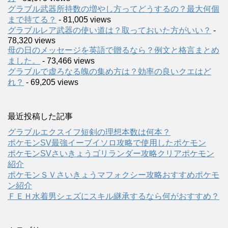
グラブル武器所持数の増やし方ってどうするの？最大何個
まで持てる？
- 81,005 views
グラブルレア武器の使い道は？取っておいた方がいい？
-
78,320 views
母の日のメッセージを英語で贈るなら？例文と格言まとめ
ました。
- 73,466 views
グラブルで虚ろなる魄の集め方は？効率の良いクエはど
れ？
- 69,205 views
最近投稿した記事
グラブルエクスイフ短剣の理想本数は何本？
ポケモンSV最強イーブイソロ攻略で使用したポケモン
ポケモンSVさいきょうゴリランダー攻略クリアポケモン
紹介
ポケモンＳＶさいきょうマフォクシー攻略おすすめポケモ
ン紹介
ＦＥＨ水着男シェズにスキル継承するなら何がおすすめ？