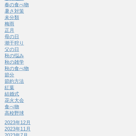
春の食べ物
暑さ対策
未分類
梅雨
正月
母の日
潮干狩り
父の日
秋の悩み
秋の雑学
秋の食べ物
節分
節約方法
紅葉
結婚式
花火大会
食べ物
高校野球
2023年12月
2023年11月
2023年7月