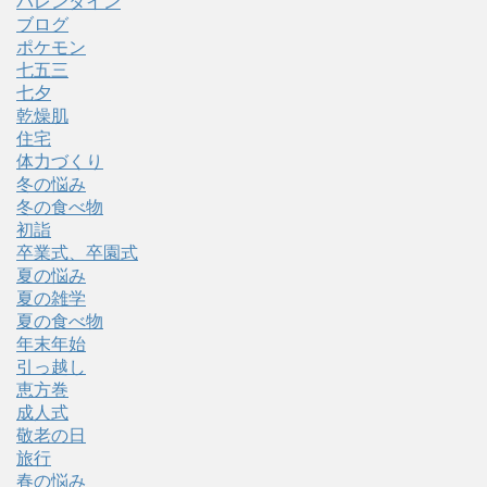
バレンタイン
ブログ
ポケモン
七五三
七夕
乾燥肌
住宅
体力づくり
冬の悩み
冬の食べ物
初詣
卒業式、卒園式
夏の悩み
夏の雑学
夏の食べ物
年末年始
引っ越し
恵方巻
成人式
敬老の日
旅行
春の悩み