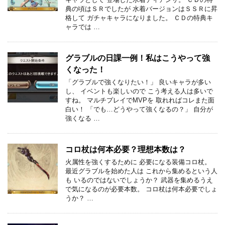
典の頃はＳＲでしたが 水着バージョンはＳＳＲに昇
格して ガチャキャラになりました。 ＣＤの特典キ
ャラでは …
グラブルの日課一例！私はこうやって強
くなった！
「グラブルで強くなりたい！」 良いキャラが多い
し、 イベントも楽しいので こう考える人は多いで
すね。 マルチプレイでMVPを 取れればコレまた面
白い！ 「でも…どうやって強くなるの？」 自分が
強くなる …
コロ杖は何本必要？理想本数は？
火属性を強くするために 必要になる装備コロ杖。
最近グラブルを始めた人は これから集めるという人
も いるのではないでしょうか？ 武器を集めるうえ
で気になるのが必要本数。 コロ杖は何本必要でしょ
うか？ …